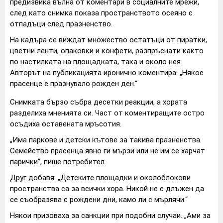
предизвика вълна от коментари в социалните мрежи,
след като снимка показа пространството осеяно с
отпадъци след празненство.
На кадъра се виждат множество остатъци от пиратки,
цветни ленти, опаковки и конфети, разпръснати както
по настилката на площадката, така и около нея.
Авторът на публикацията иронично коментира: „Някое
прасенце е празнувало рожден ден.“
Снимката бързо събра десетки реакции, а хората
разделиха мненията си. Част от коментиращите остро
осъдиха оставената мръсотия.
„Има паркове и детски кътове за такива празненства.
Семейство прасенца явно ги мързи или не им се харчат
парички“, пише потребител.
Друг добавя: „Детските площадки и околоблокови
пространства са за всички хора. Никой не е длъжен да
се съобразява с рождени дни, камо ли с мърлячи.“
Някои призоваха за санкции при подобни случаи. „Ами за