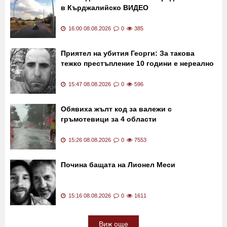
в Кърджалийско ВИДЕО
16:00 08.08.2026
0
385
Приятел на убития Георги: За такова
тежко престъпление 10 години е нереално
15:47 08.08.2026
0
596
Обявиха жълт код за валежи с
гръмотевици за 4 области
15:26 08.08.2026
0
7553
Почина бащата на Лионел Меси
15:16 08.08.2026
0
1611
Виж още