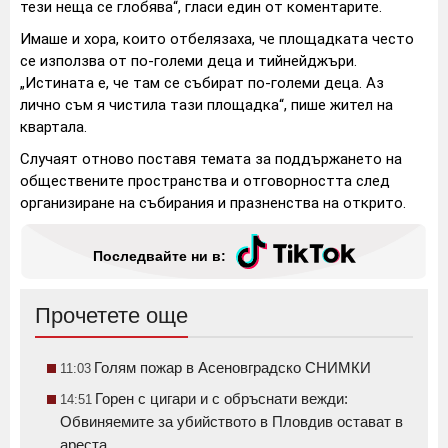
тези неща се глобява“, гласи един от коментарите.
Имаше и хора, които отбелязаха, че площадката често
се използва от по-големи деца и тийнейджъри.
„Истината е, че там се събират по-големи деца. Аз
лично съм я чистила тази площадка“, пише жител на
квартала.
Случаят отново поставя темата за поддържането на
обществените пространства и отговорността след
организиране на събирания и празненства на открито.
Последвайте ни в:
Прочетете още
Голям пожар в Асеновградско СНИМКИ
11:03
Горен с цигари и с обръснати вежди:
14:51
Обвиняемите за убийството в Пловдив остават в
ареста