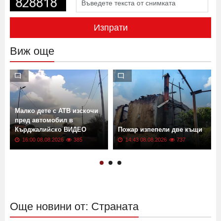
Изпрати
Виж още
Малко дете с АТВ изскочи
пред автомобил в
Кърджалийско ВИДЕО
Пожар изпепели две къщи
16:00 08.08.2026
385
14:43 08.08.2026
737
Още новини от: Страната