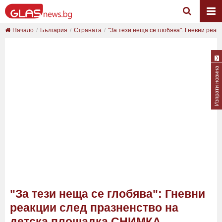
Начало
България
Страната
"За тези неща се глобява": Гневни реакци
Изпрати новина
"За тези неща се глобява": Гневни
реакции след празненство на
детска площадка СНИМКА