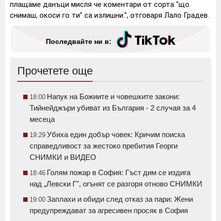
плащаме данъци мисля че коментари от сорта "що
снимаш, окоси го ти" са излишни.", отговаря Лало Градев.
Последвайте ни в:
Прочетете още
Напук на Божиите и човешките закони:
18:00
Тийнейджъри убиват из България - 2 случая за 4
месеца
Убиха един добър човек: Кричим поиска
19:29
справедливост за жестоко пребития Георги
СНИМКИ и ВИДЕО
Голям пожар в София: Гъст дим се издига
18:46
над „Левски Г", огънят се разгоря отново СНИМКИ
Заплахи и обиди след отказ за пари: Жени
19:00
предупреждават за агресивен просяк в София