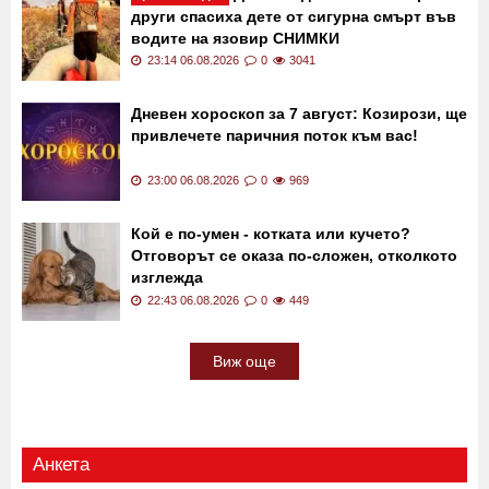
други спасиха дете от сигурна смърт във
водите на язовир СНИМКИ
23:14 06.08.2026
0
3041
Дневен хороскоп за 7 август: Козирози, ще
привлечете паричния поток към вас!
23:00 06.08.2026
0
969
Кой е по-умен - котката или кучето?
Отговорът се оказа по-сложен, отколкото
изглежда
22:43 06.08.2026
0
449
Виж още
Анкета