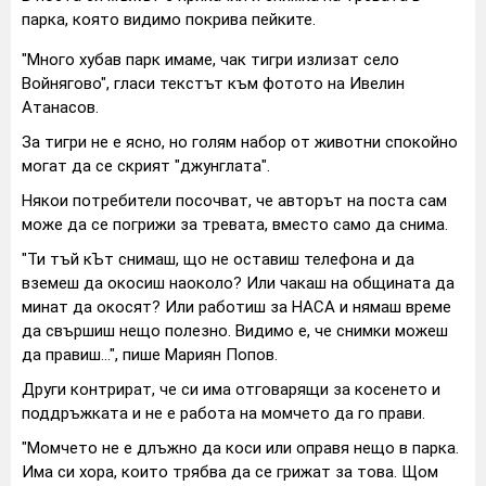
парка, която видимо покрива пейките.
"Много хубав парк имаме, чак тигри излизат село
Войнягово", гласи текстът към фотото на Ивелин
Атанасов.
За тигри не е ясно, но голям набор от животни спокойно
могат да се скрият "джунглата".
Някои потребители посочват, че авторът на поста сам
може да се погрижи за тревата, вместо само да снима.
"Ти тъй кЪт снимаш, що не оставиш телефона и да
вземеш да окосиш наоколо? Или чакаш на общината да
минат да окосят? Или работиш за НАСА и нямаш време
да свършиш нещо полезно. Видимо е, че снимки можеш
да правиш...", пише Мариян Попов.
Други контрират, че си има отговарящи за косенето и
поддръжката и не е работа на момчето да го прави.
"Момчето не е длъжно да коси или оправя нещо в парка.
Има си хора, които трябва да се грижат за това. Щом