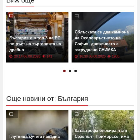
Виж още
Сблъскаха се два камиона
България е в топ 3 на ЕС
на Околовръстното на
по ръст на търговията на
София, движението е
дребно
затруднено СНИМКА
20:14 06.08.2026
141
16:30 06.08.2026
1985
Още новини от: България
Катастрофа блокира пътя
Глутница кучета нападна
Созопол - Приморско, има