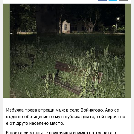
Избуяла трева втрещи мъж в село Войнягово. Ако се
съди по обръщението му в публикацията, той вероятно
е от друго населено място.
В поста си мъжът е прикачил и снимка на тревата в