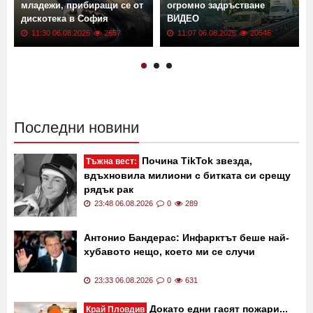
младежи, прибиращи се от
огромно задръстване
дискотека в София
ВИДЕО
11:30 06.08.2026
2657
11:07 06.08.2026
20546
Последни новини
Почина TikTok звезда,
Тъжна вест:
вдъхновила милиони с битката си срещу
рядък рак
23:48 06.08.2026
0
289
Антонио Бандерас: Инфарктът беше най-
хубавото нещо, което ми се случи
23:33 06.08.2026
0
631
Докато едни гасят пожари...
Край Пловдив