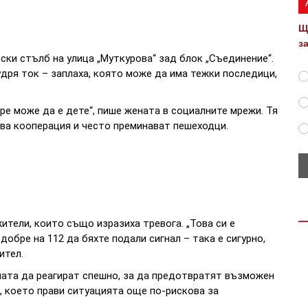
Щ
з
ски стълб на улица „Муткурова“ зад блок „Съединение“.
удря ток – заплаха, която може да има тежки последици,
утре може да е дете“, пише жената в социалните мрежи. Тя
ова кооперация и често преминават пешеходци.
тели, които също изразиха тревога. „Това си е
обре на 112 да бяхте подали сигнал – така е сигурно,
ител.
ната да реагират спешно, за да предотвратят възможен
, което прави ситуацията още по-рискова за