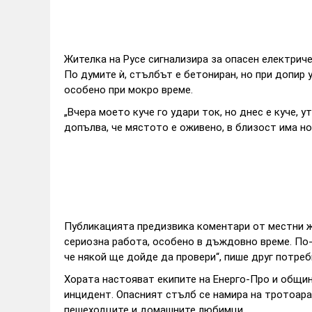
Жителка на Русе сигнализира за опасен електриче
По думите ѝ, стълбът е бетониран, но при допир 
особено при мокро време.
„Вчера моето куче го удари ток, но днес е куче, 
допълва, че мястото е оживено, в близост има н
Публикацията предизвика коментари от местни жи
сериозна работа, особено в дъждовно време. По-д
че някой ще дойде да провери“, пише друг потреб
Хората настояват екипите на Енерго-Про и общи
инцидент. Опасният стълб се намира на тротоара
пешеходците и домашните любимци.