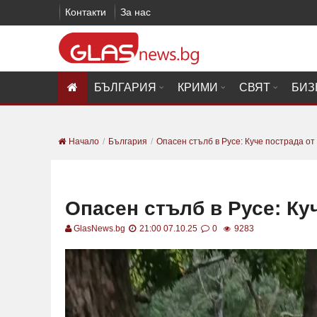
Контакти
За нас
БЪЛГАРИЯ
КРИМИ
СВЯТ
БИЗ
Начало
България
Опасен стълб в Русе: Куче пострада от
Опасен стълб в Русе: Ку
GlasNews.bg
21:00 07.10.25
0
9283