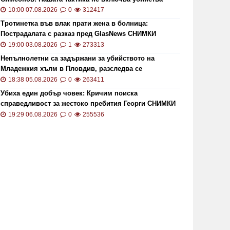
10:00 07.08.2026
0
312417
Тротинетка във влак прати жена в болница:
Пострадалата с разказ пред GlasNews СНИМКИ
19:00 03.08.2026
1
273313
Непълнолетни са задържани за убийството на
Младежкия хълм в Пловдив, разследва се
хомофобски мотив
18:38 05.08.2026
0
263411
Убиха един добър човек: Кричим поиска
справедливост за жестоко пребития Георги СНИМКИ
и ВИДЕО
19:29 06.08.2026
0
255536