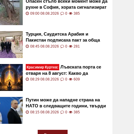
Опасен стълб всеки момент може да
рухне в София, хората сигнализират
от седмица ВИДЕО
09:00 08.08.2026
0
385
Турция, Саудитска Арабия и
Пакистан подписаха пакт за обща
отбрана
08:45 08.08.2026
0
281
Лъвската порта се
Красимир Куртев:
отваря на 8 август: Какво да
поискаме от Вселената
08:29 08.08.2026
0
609
Путин може да нападне страна на
НАТО в следващите години, твърди
американското разузнаване
08:15 08.08.2026
0
385