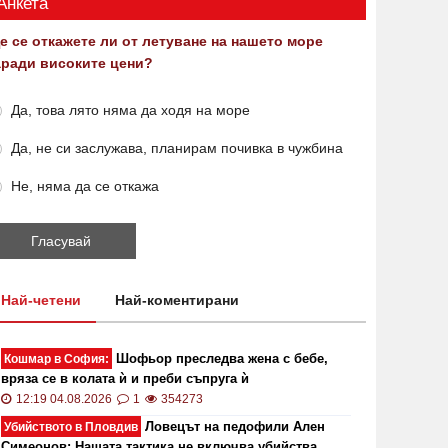
Анкета
е се откажете ли от летуване на нашето море
аради високите цени?
Да, това лято няма да ходя на море
Да, не си заслужава, планирам почивка в чужбина
Не, няма да се откажа
Най-четени
Най-коментирани
Шофьор преследва жена с бебе,
Кошмар в София:
вряза се в колата ѝ и преби съпруга ѝ
12:19 04.08.2026
1
354273
Ловецът на педофили Ален
Убийството в Пловдив
Симеонов: Нашата тактика не включва убийства