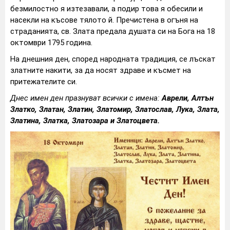
безмилостно я изтезавали, а подир това я обесили и
насекли на късове тялото й. Пречистена в огъня на
страданията, св. Злата предала душата си на Бога на 18
октомври 1795 година.
На днешния ден, според народната традиция, се лъскат
златните накити, за да носят здраве и късмет на
притежателите си.
Днес имен ден празнуват всички с имена:
Аврели, Алтън
Златко, Златан, Златин, Златомир, Златослав, Лука,
Злата,
Златина, Златка, Златозара и Златоцвета.