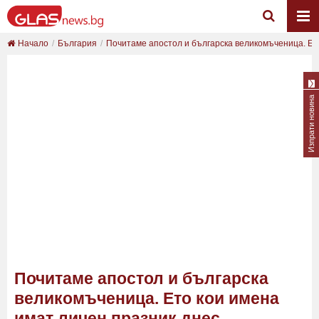
Начало
България
Почитаме апостол и българска великомъченица. Ет..
Изпрати новина
Почитаме апостол и българска
великомъченица. Ето кои имена
имат личен празник днес