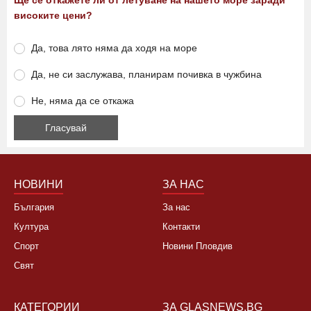
Ще се откажете ли от летуване на нашето море заради
високите цени?
Да, това лято няма да ходя на море
Да, не си заслужава, планирам почивка в чужбина
Не, няма да се откажа
НОВИНИ
ЗА НАС
България
За нас
Култура
Контакти
Спорт
Новини Пловдив
Свят
КАТЕГОРИИ
ЗА GLASNEWS.BG