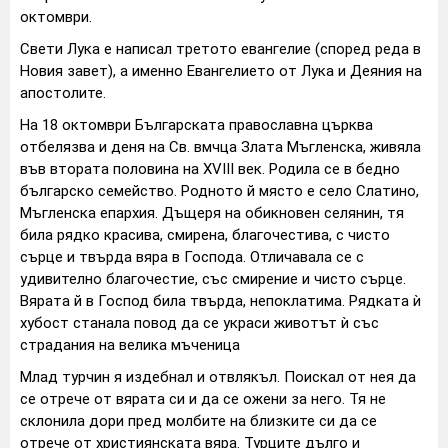
октомври.
Свети Лука е написал третото евангелие (според реда в
Новия завет), а именно Евангелието от Лука и Деяния на
апостолите.
На 18 октомври Българската православна църква
отбелязва и деня на Св. вмчца Злата Мъгленска, живяла
във втората половина на ХVІІІ век. Родила се в бедно
българско семейство. Родното й място е село Слатино,
Мъгленска епархия. Дъщеря на обикновен селянин, тя
била рядко красива, смирена, благочестива, с чисто
сърце и твърда вяра в Господа. Отличавала се с
удивително благочестие, със смирение и чисто сърце.
Вярата й в Господ била твърда, непоклатима. Рядката ѝ
хубост станала повод да се украси животът ѝ със
страдания на велика мъченица
Млад турчин я издебнал и отвлякъл. Поискал от нея да
се отрече от вярата си и да се ожени за него. Тя не
склонила дори пред молбите на близките си да се
отрече от християнската вяра. Турците дълго и