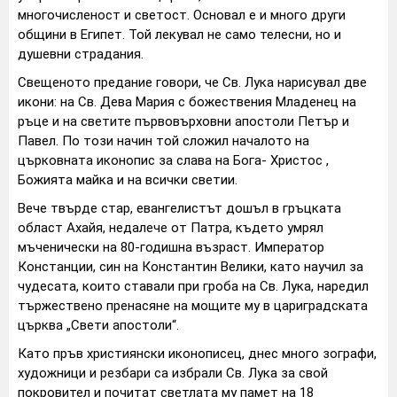
многочисленост и светост. Основал е и много други
общини в Египет. Той лекувал не само телесни, но и
душевни страдания.
Свещеното предание говори, че Св. Лука нарисувал две
икони: на Св. Дева Мария с божествения Младенец на
ръце и на светите първовърховни апостоли Петър и
Павел. По този начин той сложил началото на
църковната иконопис за слава на Бога- Христос ,
Божията майка и на всички светии.
Вече твърде стар, евангелистът дошъл в гръцката
област Ахайя, недалече от Патра, където умрял
мъченически на 80-годишна възраст. Император
Констанции, син на Константин Велики, като научил за
чудесата, които ставали при гроба на Св. Лука, наредил
тържествено пренасяне на мощите му в цариградската
църква „Свети апостоли“.
Като пръв християнски иконописец, днес много зографи,
художници и резбари са избрали Св. Лука за свой
покровител и почитат светлата му памет на 18