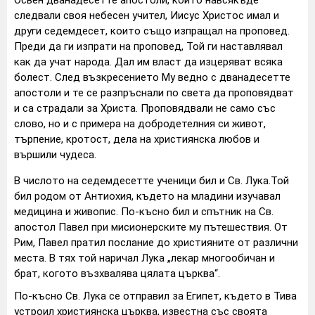
следвали своя небесен учител, Иисус Христос имал и
други седемдесет, които също изпращал на проповед.
Преди да ги изпрати на проповед, Той ги наставлявал
как да учат народа. Дал им власт да изцеряват всяка
болест. След възкресението Му ведно с дванадесетте
апостоли и те се разпръснали по света да проповядват
и са страдали за Христа. Проповядвали не само със
слово, но и с примера на добродетелния си живот,
търпение, кротост, дела на християнска любов и
вършили чудеса.
В числото на седемдесетте ученици бил и Св. Лука.Той
бил родом от Антиохия, където на младини изучавал
медицина и живопис. По-късно бил и спътник на Св.
апостол Павел при мисионерските му пътешествия. От
Рим, Павел пратил послание до християните от различни
места. В тях той наричал Лука „лекар многообичан и
брат, когото възхвалява цялата църква“.
По-късно Св. Лука се отправил за Египет, където в Тива
устроил християнска църква, известна със своята