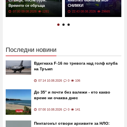
Слънце, после бури:
няколко екипа на МВР
Времето се обръща
СНИМКИ
07:00 09.08.2026
1281
22:43 08.08.2026
29665
Последни новини
Вдигнаха F-16 по тревога над голф клуба
на Тръмп
07:14 10.08.2026
0
106
До 35° и почти без валежи - ето какво
време ни очаква днес
07:00 10.08.2026
0
141
Пентагонът отвори архивите за НЛО: