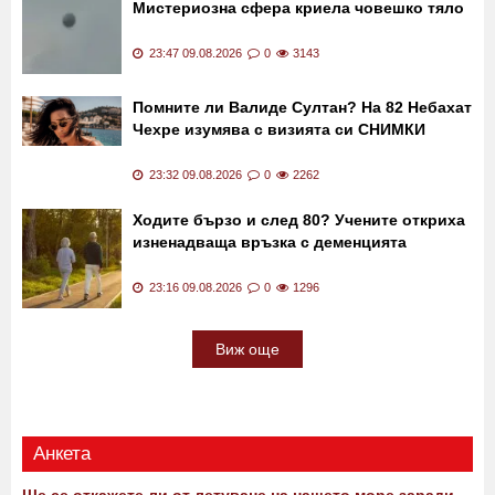
Мистериозна сфера криела човешко тяло
23:47 09.08.2026
0
3143
Помните ли Валиде Султан? На 82 Небахат
Чехре изумява с визията си СНИМКИ
23:32 09.08.2026
0
2262
Ходите бързо и след 80? Учените откриха
изненадваща връзка с деменцията
23:16 09.08.2026
0
1296
Виж още
Анкета