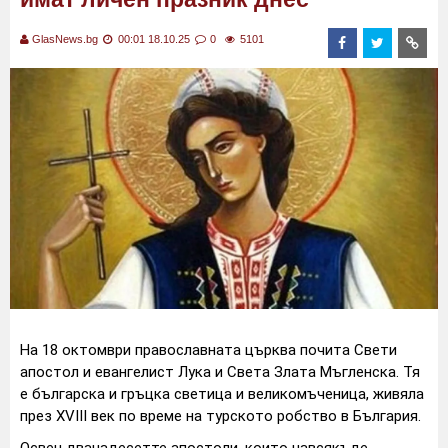
GlasNews.bg
00:01 18.10.25
0
5101
На 18 октомври православната църква почита Свети
апостол и евангелист Лука и Света Злата Мъгленска. Тя
е българска и гръцка светица и великомъченица, живяла
през ХVІІІ век по време на турското робство в България.
Освен дванадесетте апостоли, които навсякъде