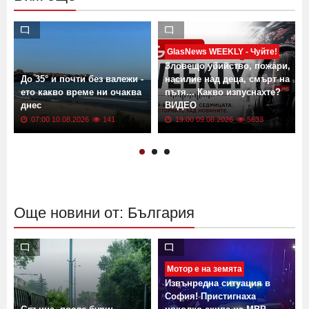
GlasNews WEEKLY - Чуйте!
Зловещо убийство, пожари,
До 35° и почти без валежи -
насилие над деца, смърт на
ето какво време ни очаква
пътя... Какво изпуснахте?
днес
ВИДЕО
07:00 10.08.2026
141
19:00 09.08.2026
5633
Още новини от: България
Мотор е на земята
Извънредна ситуация в
София! Пристигнаха