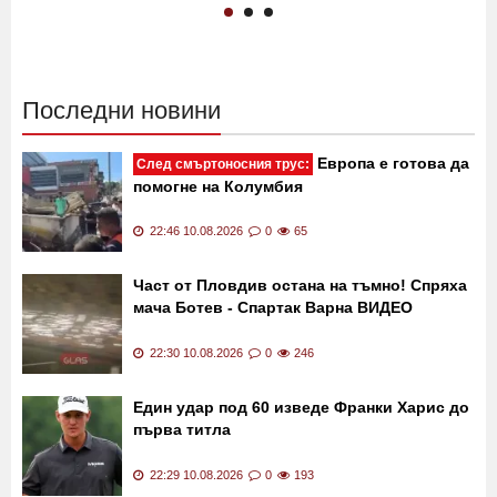
Последни новини
Европа е готова да
След смъртоносния трус:
помогне на Колумбия
22:46 10.08.2026
0
65
Част от Пловдив остана на тъмно! Спряха
мача Ботев - Спартак Варна ВИДЕО
22:30 10.08.2026
0
246
Един удар под 60 изведе Франки Харис до
първа титла
22:29 10.08.2026
0
193