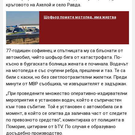
кръговото на Ахелой и село Равда.
Шофьор помете мотопед, има жертва
77-годишен софиянец и спътницата му са блъснати от
автомобил, чийто шофьор бяга от катастрофата. По-
късно в бургаската болница жената е починала. Водачът
на мотопеда е със счупени ребра, прешлени и таз. Те са
били с каски, но без светлоотразителни жилетки. Преди
минути от МВР съобщиха, че извършителят е задържан.
„При проведените множество оперативно-издирвателни
мероприятия е установен водач, който е съпричастен
към това събитие. Той е установен с автомобила си в
момент, в който се опитва да заличава част от следите
по превозното средство“, коментираха от полицията в
Поморие, цитирани от bTV. По случая е образувано
досъдебно производство.