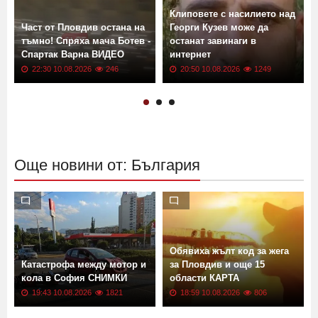
Клиповете с насилието над
Част от Пловдив остана на
Георги Кузев може да
тъмно! Спряха мача Ботев -
останат завинаги в
Спартак Варна ВИДЕО
интернет
22:30 10.08.2026
246
20:50 10.08.2026
1249
Още новини от: България
Обявиха жълт код за жега
Катастрофа между мотор и
за Пловдив и още 15
кола в София СНИМКИ
области КАРТА
19:43 10.08.2026
1821
18:59 10.08.2026
806