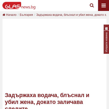
Начало
България
Задържаха водача, блъснал и убил жена, докато з...
Изпрати новина
Задържаха водача, блъснал и
убил жена, докато заличава
следите