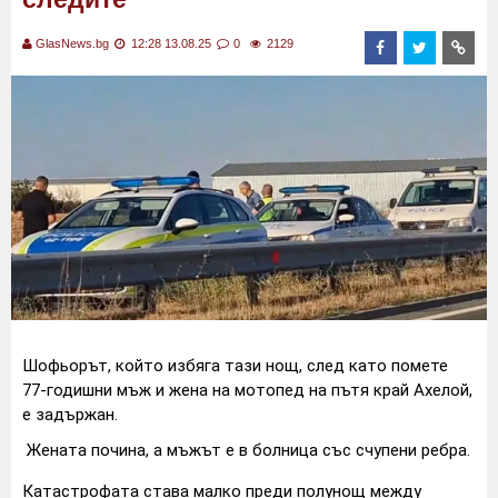
GlasNews.bg
12:28 13.08.25
0
2129
Шофьорът, който избяга тази нощ, след като помете
77-годишни мъж и жена на мотопед на пътя край Ахелой,
е задържан.
Жената почина, а мъжът е в болница със счупени ребра.
Катастрофата става малко преди полунощ между