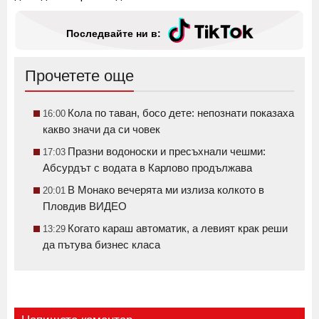
Последвайте ни в:
Прочетете още
Кола по таван, босо дете: непознати показаха
16:00
какво значи да си човек
Празни водоноски и пресъхнали чешми:
17:03
Абсурдът с водата в Карлово продължава
В Монако вечерята ми излиза колкото в
20:01
Пловдив ВИДЕО
Когато караш автоматик, а левият крак реши
13:29
да пътува бизнес класа