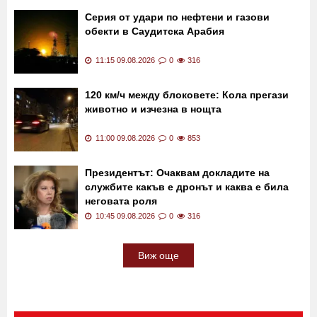
Нигер, има много загинали
11:30 09.08.2026
0
65
Серия от удари по нефтени и газови
обекти в Саудитска Арабия
11:15 09.08.2026
0
316
120 км/ч между блоковете: Кола прегази
животно и изчезна в нощта
11:00 09.08.2026
0
853
Президентът: Очаквам докладите на
службите какъв е дронът и каква е била
неговата роля
10:45 09.08.2026
0
316
Виж още