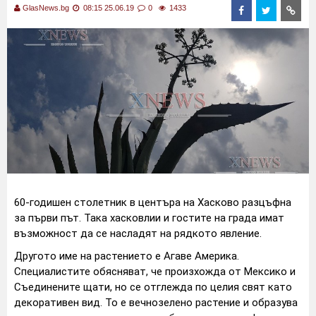
GlasNews.bg
08:15 25.06.19
0
1433
60-годишен столетник в центъра на Хасково разцъфна
за първи път. Така хасковлии и гостите на града имат
възможност да се насладят на рядкото явление.
Другото име на растението е Агаве Америка.
Специалистите обясняват, че произхожда от Мексико и
Съединените щати, но се отглежда по целия свят като
декоративен вид. То е вечнозелено растение и образува