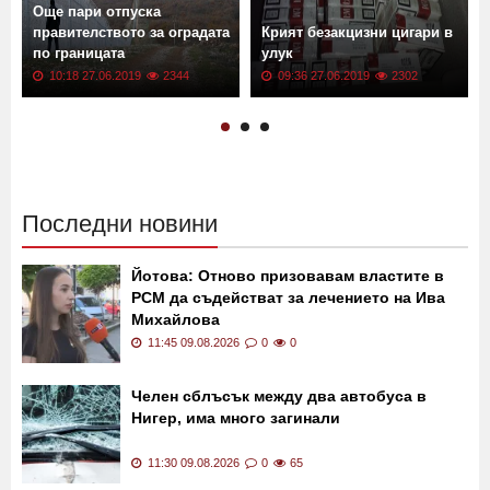
Още пари отпуска
правителството за оградата
Крият безакцизни цигари в
по границата
улук
10:18 27.06.2019
2344
09:36 27.06.2019
2302
Последни новини
Йотова: Отново призовавам властите в
РСМ да съдействат за лечението на Ива
Михайлова
11:45 09.08.2026
0
0
Челен сблъсък между два автобуса в