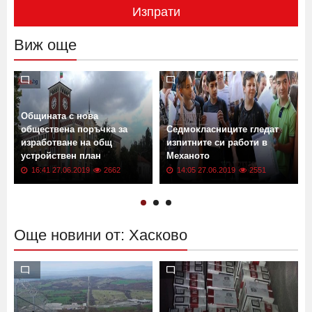
Изпрати
Виж още
Общината с нова
обществена поръчка за
Седмокласниците гледат
изработване на общ
изпитните си работи в
устройствен план
Механото
16:41 27.06.2019
2662
14:05 27.06.2019
2551
Още новини от: Хасково