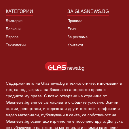
Култура
Контакти
Спорт
Новини Пловдив
Свят
КАТЕГОРИИ
ЗА GLASNEWS.BG
България
Правила
Балкани
Екип
Европа
За реклама
Технологии
Контакти
Съдържанието на Glasnews.bg и технологиите, използвани в
тях, са под закрила на Закона за авторското право и
сродните му права. С всяко отваряне на страница от
Glasnews.bg вие се съгласявате с Общите условия. Всички