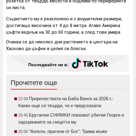
розетка от твърди, месести и бодливи по периферията
си листа.
Съцветието му е разклонено и с внушителни размери,
достигащо височина от 4 до 8 метра. Агаве Америка
цъфти веднъж на 30 до 60 години, а след това умира.
Очаква се до няколко дни растението в центъра на
Хасково да цъфне в целия си блясък.
Последвайте ни в:
Прочетете още
Пророчествата на Баба Ванга за 2026 г.:
22:00
Какво още се твърди, че е предсказала
Брутални СНИМКИ показват убития Георги и
19:45
задържаните за смъртта му
"Ангели, пратени от Бог": Трима мъже
20:00