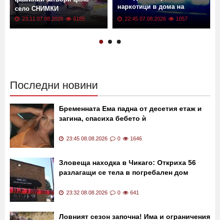
наркотици в дома на
село СНИМКИ
единия от основните
23:11 07.08.2026
6185
22:45 07.08.2026
1057
участници
Последни новини
Бременната Ема падна от десетия етаж и
загина, спасиха бебето ѝ
23:45 08.08.2026
0
1646
Зловеща находка в Чикаго: Откриха 56
разлагащи се тела в погребален дом
23:32 08.08.2026
0
641
Ловният сезон започна! Има и ограничения