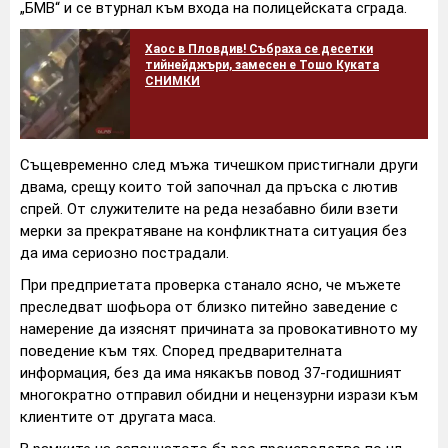
„БМВ“ и се втурнал към входа на полицейската сграда.
Хаос в Пловдив! Събраха се десетки
тийнейджъри, замесен е Тошо Куката
СНИМКИ
Същевременно след мъжа тичешком пристигнали други
двама, срещу които той започнал да пръска с лютив
спрей. От служителите на реда незабавно били взети
мерки за прекратяване на конфликтната ситуация без
да има сериозно пострадали.
При предприетата проверка станало ясно, че мъжете
преследват шофьора от близко питейно заведение с
намерение да изяснят причината за провокативното му
поведение към тях. Според предварителната
информация, без да има някакъв повод 37-годишният
многократно отправил обидни и нецензурни изрази към
клиентите от другата маса.