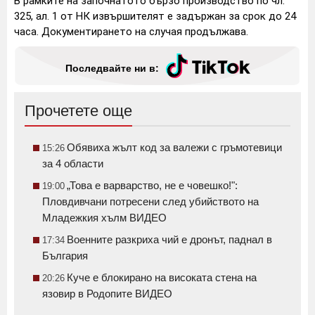
В рамките на започнатото бързо производство по чл.
325, ал. 1 от НК извършителят е задържан за срок до 24
часа. Документирането на случая продължава.
Последвайте ни в:
Прочетете още
Обявиха жълт код за валежи с гръмотевици
15:26
за 4 области
„Това е варварство, не е човешко!":
19:00
Пловдивчани потресени след убийството на
Младежкия хълм ВИДЕО
Военните разкриха чий е дронът, паднал в
17:34
България
Куче е блокирано на високата стена на
20:26
язовир в Родопите ВИДЕО