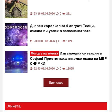
23:16 08.08.2026
0
281
Дневен хороскоп за 9 август: Телци,
очаква ви успех в запознанствата
23:00 08.08.2026
0
1121
Извънредна ситуация в
Мотор е на земята
София! Пристигнаха няколко екипа на МВР
СНИМКИ
22:43 08.08.2026
0
13825
Виж още
Анкета