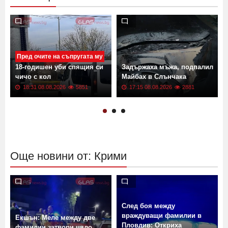
Пред очите на съпругата му
а
18-годишен уби спящия си
Задържаха мъжа, подпалил
чичо с кол
Майбах в Слънчака
18:31 08.08.2026
5851
17:15 08.08.2026
2881
Още новини от: Крими
След боя между
враждуващи фамилии в
Екшън: Меле между две
Пловдив: Откриха
фамилии затвори цяло