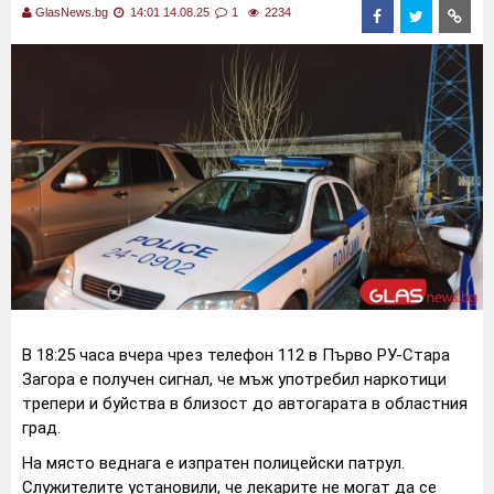
GlasNews.bg
14:01 14.08.25
1
2234
В 18:25 часа вчера чрез телефон 112 в Първо РУ-Стара
Загора е получен сигнал, че мъж употребил наркотици
трепери и буйства в близост до автогарата в областния
град.
На място веднага е изпратен полицейски патрул.
Служителите установили, че лекарите не могат да се