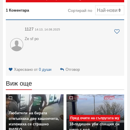
1 Коментара
Сортирай по
1127
14:13, 14.08.2025
Ze sf po
Харесвано от
0 души
Отговор
Виж още
Любители на бирата
Пред очите на съпругата му
отмъкнаха две кашончета,
л
изложиха се страшно
18-годишен уби спящия си
ВИДЕО
чичо с кол