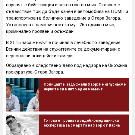
справят с буйстващия и неконтактен мъж. Оказано е
съдействие той да бъде качен в автомобила на ЦСМП и
транспортиран в болнично заведение в Стара Загора.
Установена е самоличността му - 26-годишен мъж,
криминално проявен и осъждан.
В 21:15 часа мъжът е починал в лечебното заведение.
Всички действия на служителите са документирани с
персонални полицейски камери.
Образувано е следствено дело под надзора на Окръжна
прокуратура-Стара Загора.
Полицаите, задържали Явор: Не изпуснахме
нервите си в нито един момент
Готова е тройната съдебномедицинска
експертиза за смъртта на Явор от Варна