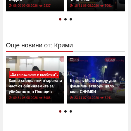
08:00 09.08.2026
2337
18:31 08.08.2026
6061
Още новини от: Крими
„Да ги издирим и пребием":
Какво споделяли в мрежата
Екшън: Меле между две
част от обвиняемите за
фамилии затвори цяло
убийството в Пловдив
село СНИМКИ
09:31 08.08.2026
5985
23:11 07.08.2026
6441