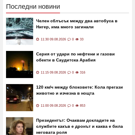
Последни новини
Челен сблъсък между два автобуса в
Нигер, има много загинали
11:30 09.08.2026
0
33
Серия от удари по нефтени и газови
обекти в Саудитска Арабия
11:15 09.08.2026
0
316
120 км/ч между блоковете: Кола прегази
животно и изчезна в нощта
11:00 09.08.2026
0
853
Президентът: Очаквам докладите на
службите какъв е дронът и каква е била
неговата роля