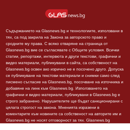
Съдържанието на Glasnews.bg и технологиите, използвани в
тях, са под закрила на Закона за авторското право и
сродните му права. С всяко отваряне на страница от
Glasnews.bg вие се съгласявате с Общите условия. Всички
статии, репортажи, интервюта и други текстови, графични и
видео материали, публикувани в сайта, са собственост на
Glasnews.bg освен ако изрично не е посочено друго. Допуска
се публикуване на текстови материали и снимки само след
писмено съгласие на Glasnews.bg, посочване на източника и
добавяне на линк към Glasnews.bg. Използването на
графични и видео материали, публикувани в Glasnews.bg е
строго забранено. Нарушителите ще бъдат санкционирани с
цялата строгост на закона. Мненията изразени в
коментарите към новините са собственост на авторите им и
Glasnews.bg не носят отговорност за тях. Glasnews.bg
спазват Етичния кодекс на българските медии.