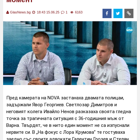
GlasNews.bg
18:43 15.06.25
1
6163
Пред камерата на NOVA застанаха двамата полицаи,
задържали Явор Георгиев. Светлозар Димитров и
неговият колега Ивайло Ненов разказаха своята гледна
точка за трагичната ситуация с 36-годишния мъж от
Варна. Твърдят, че в нито един момент не са изпуснали
нервите си. В „На фокус с Лора Крумова” те гостуваха
заедно със своите адвокати Галентин Грозев и Стелян