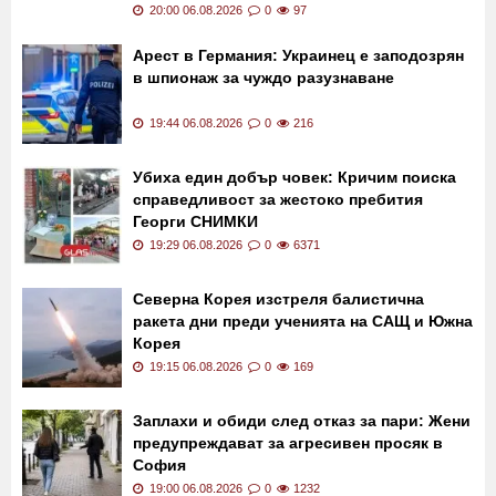
20:00 06.08.2026
0
97
Арест в Германия: Украинец е заподозрян
в шпионаж за чуждо разузнаване
19:44 06.08.2026
0
216
Убиха един добър човек: Кричим поиска
справедливост за жестоко пребития
Георги СНИМКИ
19:29 06.08.2026
0
6371
Северна Корея изстреля балистична
ракета дни преди ученията на САЩ и Южна
Корея
19:15 06.08.2026
0
169
Заплахи и обиди след отказ за пари: Жени
предупреждават за агресивен просяк в
София
19:00 06.08.2026
0
1232