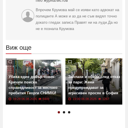
пео журналистов
Впрочем Крумова май се изяви като адвокат на
полицанте А може и аз да не съм видял точно
докато гледах записа Правят ни на луди.Да но
не е познала Крумова
Виж още
Убиха един добър човек:
Заплахи и обиди след отказ
Кричим поиска
за пари: Жени
справедливост за жестоко
предупреждават за
пребития Георги СНИМКИ
агресивен просяк в София
19:29 06.08.2026
6441
19:00 06.08.2026
1267