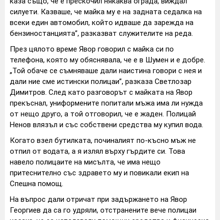
каза също, че е прескочил някаква ограда, виждал
силуети. Казваше, че майка му е на задната седалка на
всеки един автомобил, който идваше да зарежда на
бензиностанцията”, разказват служителите на реда.
През цялото време Явор говорил с майка си по
телефона, която му обяснявала, че е в Шумен и е добре.
„Той обаче се съмняваше дали наистина говори с нея и
дали ние сме истински полицаи”, разказа Светлозар
Димитров. След като разговорът с майката на Явор
прекъснал, униформените попитали мъжа има ли нужда
от нещо друго, а той отговорил, че е жаден. Полицай
Ненов влязъл и със собствени средства му купил вода.
Когато взел бутилката, починалият по-късно мъж не
отпил от водата, а я излял върху гърдите си. Това
навело полицаите на мисълта, че има нещо
притеснително със здравето му и повикали екип на
Спешна помощ.
На въпрос дали отричат при задържането на Явор
Георгиев да са го удряли, отстранените вече полицаи