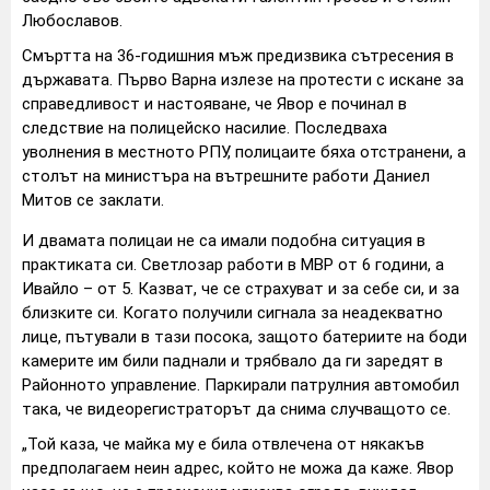
Любославов.
Смъртта на 36-годишния мъж предизвика сътресения в
държавата. Първо Варна излезе на протести с искане за
справедливост и настояване, че Явор е починал в
следствие на полицейско насилие. Последваха
уволнения в местното РПУ, полицаите бяха отстранени, а
столът на министъра на вътрешните работи Даниел
Митов се заклати.
И двамата полицаи не са имали подобна ситуация в
практиката си. Светлозар работи в МВР от 6 години, а
Ивайло – от 5. Казват, че се страхуват и за себе си, и за
близките си. Когато получили сигнала за неадекватно
лице, пътували в тази посока, защото батериите на боди
камерите им били паднали и трябвало да ги заредят в
Районното управление. Паркирали патрулния автомобил
така, че видеорегистраторът да снима случващото се.
„Той каза, че майка му е била отвлечена от някакъв
предполагаем неин адрес, който не можа да каже. Явор