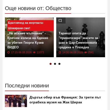
Още новини от: Общество
Братовчед на жертвата:
Шокирани сме!
„Не искаме мълчание" -
Тарикат опита да
Кричим излиза на бдение
"приватизира" масите за
за убития Георги Кузев
шах в Цар-Симеоновата
ВИДЕО
градина в Пловдив
17:15 06.08.2026
11073
14:00 06.08.2026
2541
Последни новини
Дързък обир във Франция: За трети път
ограбиха музея на Жак Ширак