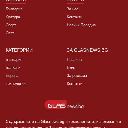
България
За нас
Култура
Контакти
Спорт
Новини Пловдив
Свят
КАТЕГОРИИ
ЗА GLASNEWS.BG
България
Правила
Балкани
Екип
Европа
За реклама
Технологии
Контакти
Съдържанието на Glasnews.bg и технологиите, използвани в
тях, са под закрила на Закона за авторското право и