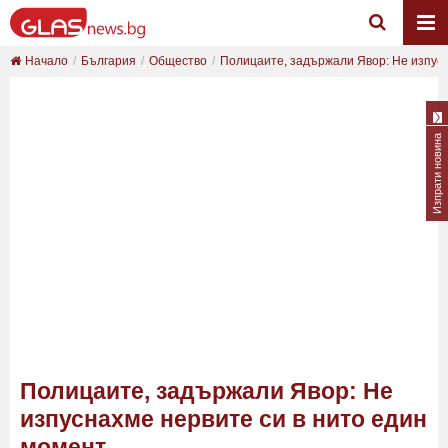
Начало
България
Общество
Полицаите, задържали Явор: Не изпусн
Изпрати новина
Полицаите, задържали Явор: Не
изпуснахме нервите си в нито един
момент