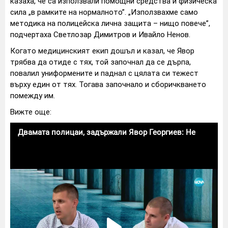
казаха, че са използвали помощни средства и физическа
сила „в рамките на нормалното”. „Използвахме само
методика на полицейска лична защита – нищо повече”,
подчертаха Светлозар Димитров и Ивайло Ненов.
Когато медицинският екип дошъл и казал, че Явор
трябва да отиде с тях, той започнал да се дърпа,
повалил униформените и паднал с цялата си тежест
върху един от тях. Тогава започнало и сборичкването
помежду им.
Вижте още: