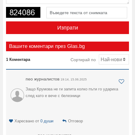
Изпрати
Вашите коментари през Glas.bg
1 Коментара
Сортирай по
пео журналистов
19:14, 15.06.2025
Защо Крумова не ги запита колко пъти го удариха
след като е вече с белезници
Харесвано от
0 души
Отговор