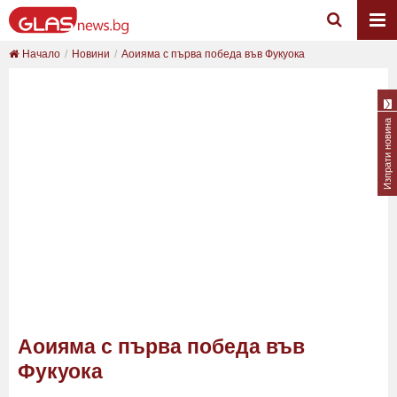
Начало
Новини
Аоияма с първа победа във Фукуока
Изпрати новина
Аоияма с първа победа във
Фукуока