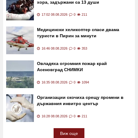
Очите СНИМКИ
17:15 08.08.2026
0
257
Разбиха мрежи за трафик на
В Гърция:
хора, задържани са 13 души
17:02 08.08.2026
0
211
Медицински хеликоптер спаси двама
туристи в Пирин за минути
16:46 08.08.2026
0
353
Овладяха огромния пожар край
Асеновград СНИМКИ
16:35 08.08.2026
0
1094
Организации скочиха срещу промени в
държавния инвитро център