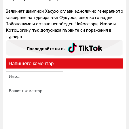
Великият шампион Хакухо оглави еднолично генералното
класиране на турнира във Фукуока, след като надви
Тойоношима и остана непобеден. Чийоотори, Икиои и
Котошогику пък допуснаха първите си поражения в
турнира.
Последвайте ни в:
Напишете коментар