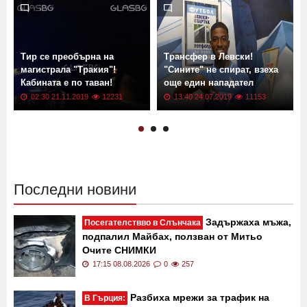
Още новини от: Новини
Тир се преобърна на
Трансфер в Левски!
магистрала "Тракия"!
"Сините" не спират, взеха
Кабината е по таван!
още един нападател
02:30 21.11.2019
12231
13:40 24.07.2019
11153
Последни новини
Задържаха мъжа,
Посегателствво в Слънчака
подпалил Майбах, ползван от Митьо