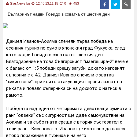
GlasNews.bg
12:48 13.11.15
0
453
Българинът надви Гоеидо в схватка от шестия ден
Даниел Иванов-Аоияма спечели първа победа на
есенния турнир по сумо в японския град Фукуока, след
като надви Гоеидо в схватка от шестия ден.
Благодарение на това българският "маегашира-2" вече е
с баланс от 1:5 победи срещу загуби, докато неговият
съперник е с 4:2. Даниел Иванов спечели с хватка
"хикиотоши", при която атакуващият прави захват на
ръката и поваля съперника си на дохиото с натиск в
рамото.
Победата над един от четиримата действащи сумисти с
ранг "одзеки" със сигурност ще даде самочувствие на
Аоияма и за съботната среща с втория състезател с
този ранг - Кисеносато. Иванов ще има шанс да нанесе
второ поражение в турнира и на него.