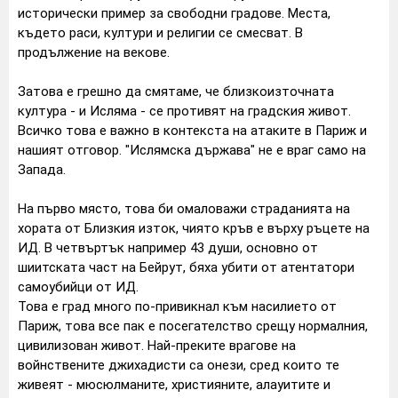
исторически пример за свободни градове. Места,
където раси, култури и религии се смесват. В
продължение на векове.
Затова е грешно да смятаме, че близкоизточната
култура - и Исляма - се противят на градския живот.
Всичко това е важно в контекста на атаките в Париж и
нашият отговор. "Ислямска държава" не е враг само на
Запада.
На първо място, това би омаловажи страданията на
хората от Близкия изток, чиято кръв е върху ръцете на
ИД. В четвъртък например 43 души, основно от
шиитската част на Бейрут, бяха убити от атентатори
самоубийци от ИД.
Това е град много по-привикнал към насилието от
Париж, това все пак е посегателство срещу нормалния,
цивилизован живот. Най-преките врагове на
войнствените джихадисти са онези, сред които те
живеят - мюсюлманите, християните, алауитите и