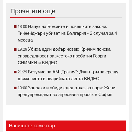
Прочетете още
Напук на Божиите и човешките закони:
18:00
Тийнейджъри убиват из България - 2 случая за 4
месеца
Убиха един добър човек: Кричим поиска
19:29
справедливост за жестоко пребития Георги
СНИМКИ и ВИДЕО
Безумие на АМ „Тракия": Джип тръгна срещу
21:29
движението в аварийната лента ВИДЕО
Заплахи и обиди след отказ за пари: Жени
19:00
предупреждават за агресивен просяк в София
Напишете коментар