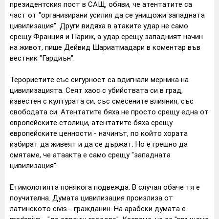
президентския пост в САЩ, обяви, че атентатите са
част от "организирани усилия да се унищожи западната
цивилизация". Други видяха в атаките удар не само
срещу Франция и Париж, а удар срещу западният начин
на живот, пише Дейвид Шариатмадари в коментар във
вестник "Гардиън".
Терористите със сигурност са вдигнали мерника на
цивилизацията. Сеят хаос с убийствата си в град,
известен с културата си, със смесените влияния, със
свободата си. Атентатите бяха не просто срещу една от
европейските столици, атентатите бяха срещу
европейските ценности - начинът, по който хората
избират да живеят и да се държат. Но е грешно да
смятаме, че атаакта е само срещу "западната
цивилизация".
Етимологията понякога подвежда. В случая обаче тя е
поучителна. Думата цивилизация произлиза от
латинското civis - гражданин. На арабски думата е