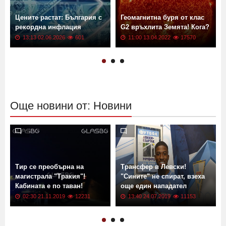
Цените растат: България с
Геомагнитна буря от клас
рекордна инфлация
G2 връхлита Земята! Кога?
13:13 02.06.2026
601
11:00 13.04.2022
17570
Още новини от: Новини
Тир се преобърна на
Трансфер в Левски!
магистрала "Тракия"!
"Сините" не спират, взеха
Кабината е по таван!
още един нападател
02:30 21.11.2019
12231
13:40 24.07.2019
11153