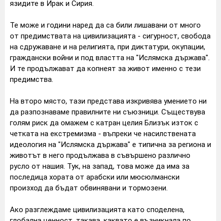
язидите в Ирак и Сирия.
Те може и години наред да са били лишавани от много
от предимствата на цивилизацията - сигурност, свобода
на сдружаване и на религията, при диктатури, окупации,
граждански войни и под властта на "Ислямска държава".
И те продължават да копнеят за живот именно с тези
предимства.
На второ място, тази представа изкривява умението ни
да разпознаваме правилните ни съюзници. Съществува
голям риск да омажем с катран целия Близък изток с
четката на екстремизма - въпреки че насилствената
идеология на "Ислямска държава" е типична за региона и
животът в него продължава в съвършено различно
русло от нашия. Тук, на запад, това може да има за
последица хората от арабски или мюсюлмански
произход да бъдат обвинявани и тормозени.
Ако разглеждаме цивилизацията като споделена,
глобална ценност, такава, каквато е възникнала по