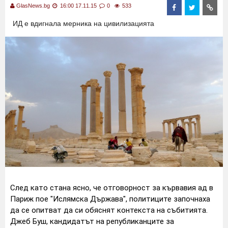
GlasNews.bg
16:00 17.11.15
0
533
ИД е вдигнала мерника на цивилизацията
След като стана ясно, че отговорност за кървавия ад в
Париж пое "Ислямска Държава", политиците започнаха
да се опитват да си обяснят контекста на събитията.
Джеб Буш, кандидатът на републиканците за