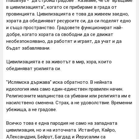
madaniya - "да строиш градове". Казваме, че се "връщаме
в цивилизацията", когато се прибираме в града от
провинцията. Цивилизацията е това да живеем заедно,
хората да обединяват ресурсите си, да си поделят едно
и също пространство. Градовете функционират най-
добре, когато хората са свободни да се движат
необезпокоявано, да работят и играят, да учат и да
бъдат забавлявани.
Цивилизацията е за животът в мир, хора, които
обединяват усилията си.
"Ислямска държава" иска обратното. В нейната
идеология има само един-единствен правилен начин.
Религиозните малцинства са убивани или религията им е
насилствено сменена. Страх, а не удоволствие. Временни
убежища, а не градове.
Всичко това е една пародия не само на западната
цивилизация, но и на източната. Истанбул, Кайро,
АЛександрия, Бейрут, Багдад и Йерусалим са