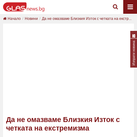
Начало
Новини
Да не омазваме Близкия Изток с четката на екстр...
Изпрати новина
Да не омазваме Близкия Изток с
четката на екстремизма