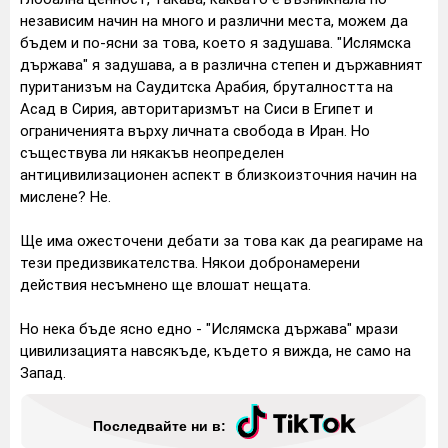
независим начин на много и различни места, можем да
бъдем и по-ясни за това, което я задушава. "Ислямска
държава" я задушава, а в различна степен и държавният
пуританизъм на Саудитска Арабия, бруталността на
Асад в Сирия, авторитаризмът на Сиси в Египет и
ограниченията върху личната свобода в Иран. Но
съществува ли някакъв неопределен
антицивилизационен аспект в близкоизточния начин на
мислене? Не.
Ще има ожесточени дебати за това как да реагираме на
тези предизвикателства. Някои добронамерени
действия несъмнено ще влошат нещата.
Но нека бъде ясно едно - "Ислямска държава" мрази
цивилизацията навсякъде, където я вижда, не само на
Запад.
Последвайте ни в: