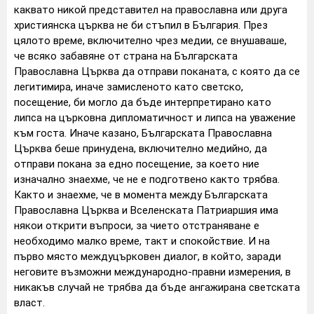
каквато никой представител на православна или друга
християнска църква не би стъпил в България. През
цялото време, включително чрез медии, се внушаваше,
че всяко забавяне от страна на Българската
Православна Църква да отправи поканата, с която да се
легитимира, иначе замисленото като светско,
посещение, би могло да бъде интерпретирано като
липса на църковна дипломатичност и липса на уважение
към госта. Иначе казано, Българската Православна
Църква беше принудена, включително медийно, да
отправи покана за едно посещение, за което ние
изначално знаехме, че не е подготвено както трябва.
Както и знаехме, че в момента между Българската
Православна Църква и Вселенската Патриаршия има
някои открити въпроси, за чието отстраняване е
необходимо малко време, такт и спокойствие. И на
първо място междуцърковен диалог, в който, заради
неговите възможни международно-правни измерения, в
никакъв случай не трябва да бъде ангажирана светската
власт.