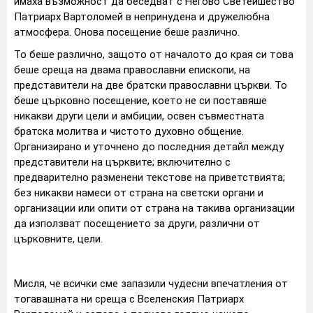
имаха възможност да беседват с Негово Светейшество
Патриарх Вартоломей в непринудена и дружелюбна
атмосфера. Онова посещение беше различно.
То беше различно, защото от началото до края си това
беше среща на двама православни епископи, на
представители на две братски православни църкви. То
беше църковно посещение, което не си поставяше
никакви други цели и амбиции, освен съвместната
братска молитва и чистото духовно общение.
Организирано и уточнено до последния детайл между
представители на църквите; включително с
предварително разменени текстове на приветствията;
без никакви намеси от страна на светски органи и
организации или опити от страна на такива организации
да използват посещението за други, различни от
църковните, цели.
Мисля, че всички сме запазили чудесни впечатления от
тогавашната ни среща с Вселенския Патриарх