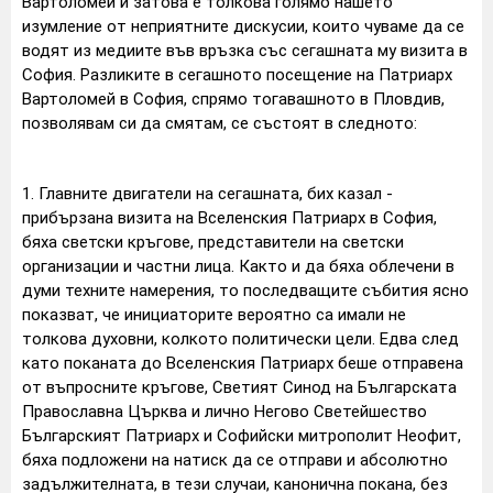
Вартоломей и затова е толкова голямо нашето
изумление от неприятните дискусии, които чуваме да се
водят из медиите във връзка със сегашната му визита в
София. Разликите в сегашното посещение на Патриарх
Вартоломей в София, спрямо тогавашното в Пловдив,
позволявам си да смятам, се състоят в следното:
1. Главните двигатели на сегашната, бих казал -
прибързана визита на Вселенския Патриарх в София,
бяха светски кръгове, представители на светски
организации и частни лица. Както и да бяха облечени в
думи техните намерения, то последващите събития ясно
показват, че инициаторите вероятно са имали не
толкова духовни, колкото политически цели. Едва след
като поканата до Вселенския Патриарх беше отправена
от въпросните кръгове, Светият Синод на Българската
Православна Църква и лично Негово Светейшество
Българският Патриарх и Софийски митрополит Неофит,
бяха подложени на натиск да се отправи и абсолютно
задължителната, в тези случаи, канонична покана, без