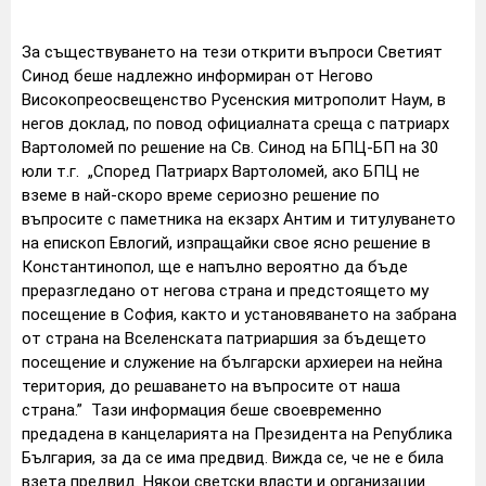
За съществуването на тези открити въпроси Светият
Синод беше надлежно информиран от Негово
Високопреосвещенство Русенския митрополит Наум, в
негов доклад, по повод официалната среща с патриарх
Вартоломей по решение на Св. Синод на БПЦ-БП на 30
юли т.г. „Според Патриарх Вартоломей, ако БПЦ не
вземе в най-скоро време сериозно решение по
въпросите с паметника на екзарх Антим и титулуването
на епископ Евлогий, изпращайки свое ясно решение в
Константинопол, ще е напълно вероятно да бъде
преразгледано от негова страна и предстоящето му
посещение в София, както и установяването на забрана
от страна на Вселенската патриаршия за бъдещето
посещение и служение на български архиереи на нейна
територия, до решаването на въпросите от наша
страна.” Тази информация беше своевременно
предадена в канцеларията на Президента на Република
България, за да се има предвид. Вижда се, че не е била
взета предвид. Някои светски власти и организации