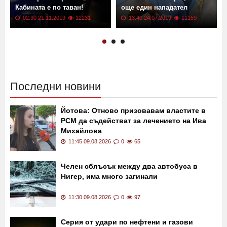
Кабината е по таван!
още един нападател
02:30 21.11.2019
12231
13:40 24.07.2019
11159
Последни новини
Йотова: Отново призовавам властите в
РСМ да съдействат за лечението на Ива
Михайлова
11:45 09.08.2026
0
65
Челен сблъсък между два автобуса в
Нигер, има много загинали
11:30 09.08.2026
0
97
Серия от удари по нефтени и газови