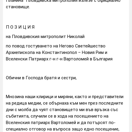
Планина" Пловдивска митрополия излезе с официално
становище.
П О З И Ц И Я
на Пловдивския митрополит Николай
по повод гостуването на Негово Светейшество
Архиепископа на Константинопол – Новия Рим и
Вселенски Патриарх г-н г-н Вартоломей в България
Обични в Господа братя и сестри,
Мнозина наши клирици и миряни, както и представители
на редица медии, се обърнаха към мен през последните
дни с молба да чуят становището ми във връзка със
събитията, случили се в хода на посещението на
Вселенския патриарх Вартоломей и да потърсят по-
специално отговор на въпроса защо едно посещение,