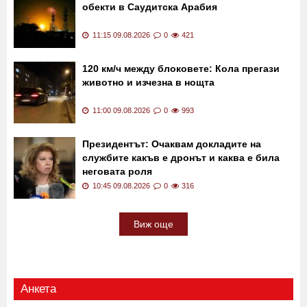
обекти в Саудитска Арабия
11:15 09.08.2026
0
421
120 км/ч между блоковете: Кола прегази
животно и изчезна в нощта
11:00 09.08.2026
0
993
Президентът: Очаквам докладите на
службите какъв е дронът и каква е била
неговата роля
10:45 09.08.2026
0
316
Виж още
Анкета