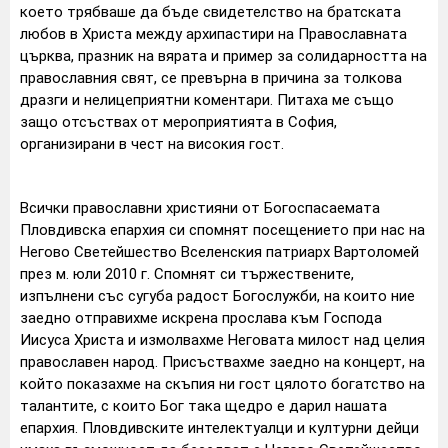
което трябваше да бъде свидетелство на братската
любов в Христа между архипастири на Православната
църква, празник на вярата и пример за солидарността на
православния свят, се превърна в причина за толкова
дразги и нелицеприятни коментари. Питаха ме също
защо отсъствах от мероприятията в София,
организирани в чест на високия гост.
Всички православни християни от Богоспасаемата
Пловдивска епархия си спомнят посещението при нас на
Негово Светейшество Вселенския патриарх Вартоломей
през м. юли 2010 г. Спомнят си тържествените,
изпълнени със сугуба радост Богослужби, на които ние
заедно отправихме искрена прослава към Господа
Иисуса Христа и измолвахме Неговата милост над целия
православен народ. Присъствахме заедно на концерт, на
който показахме на скъпия ни гост цялото богатство на
талантите, с които Бог така щедро е дарил нашата
епархия. Пловдивските интелектуалци и културни дейци