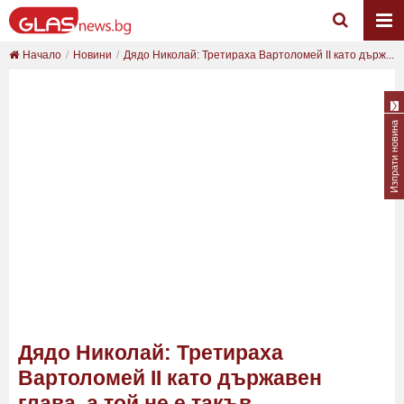
Начало
Новини
Дядо Николай: Третираха Вартоломей II като държ...
Изпрати новина
Дядо Николай: Третираха
Вартоломей II като държавен
глава, а той не е такъв