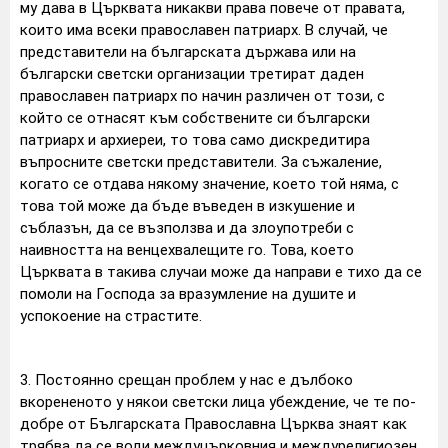
му дава в Църквата никакви права повече от правата,
които има всеки православен патриарх. В случай, че
представители на българската държава или на
български светски организации третират даден
православен патриарх по начин различен от този, с
който се отнасят към собствените си български
патриарх и архиереи, то това само дискредитира
въпросните светски представители. За съжаление,
когато се отдава някому значение, което той няма, с
това той може да бъде въведен в изкушение и
съблазън, да се възползва и да злоупотреби с
наивността на венцехвалещите го. Това, което
Църквата в такива случаи може да направи е тихо да се
помоли на Господа за вразумление на душите и
успокоение на страстите.
3. Постоянно срещан проблем у нас е дълбоко
вкорененото у някои светски лица убеждение, че те по-
добре от Българската Православна Църква знаят как
трябва да се води междуцърковния и междурелигиозен