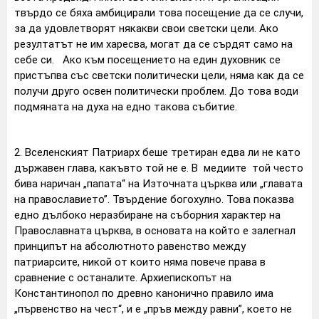
твърдо се бяха амбицирали това посещение да се случи,
за да удовлетворят някакви свои светски цели. Ако
резултатът не им харесва, могат да се сърдят само на
себе си. Ако към посещението на един духовник се
пристъпва със светски политически цели, няма как да се
получи друго освен политически проблем. До това води
подмяната на духа на едно такова събитие.
2. Вселенският Патриарх беше третиран едва ли не като
държавен глава, какъвто той не е. В медиите той често
бива наричан „папата“ на Източната църква или „главата
на православието”. Твърдение богохулно. Това показва
едно дълбоко неразбиране на съборния характер на
Православната църква, в основата на който е залегнал
принципът на абсолютното равенство между
патриарсите, никой от които няма повече права в
сравнение с останалите. Архиепископът на
Константинопол по древно канонично правило има
„първенство на чест“, и е „пръв между равни”, което не