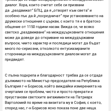
диалог. Хора, които считат себе си призвани
да „раздвижат“ БПЦ, да я „отворят към света“ и
особено пък да й „посредничат“ при установяването на
дружески отношения с църкви, с които тя е в братско
общение от 1150 години насам. Вижда се, че всяко
светско „раздвижване“ на междуцърковните отношения
може да доведе до откриване на междудържавни
въпроси, чиито характер и последици могат да бъдат
много по-сериозни, отколкото ентусиазираните
сторонници на междуцърковните диалози могат да
предвидят.
С пълна подкрепа и благодарност трябва да се отдаде
дължимото на Министър-председателя на Република
България г-н Борисов, който виждайки измеренията на
очерталия се проблем, чисто и просто прекрати и
преустанови светските ангажименти на Патриарх
Вартоломей по време на визитата му в София, с което,
според нас, г-н Борисов ясно показа поне две неща.