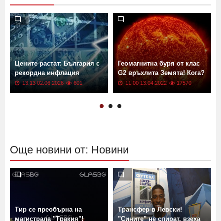
Цените растат: България с
Геомагнитна буря от клас
рекордна инфлация
G2 връхлита Земята! Кога?
13:13 02.06.2026
601
11:00 13.04.2022
17570
Още новини от: Новини
Тир се преобърна на
Трансфер в Левски!
магистрала "Тракия"!
"Сините" не спират, взеха