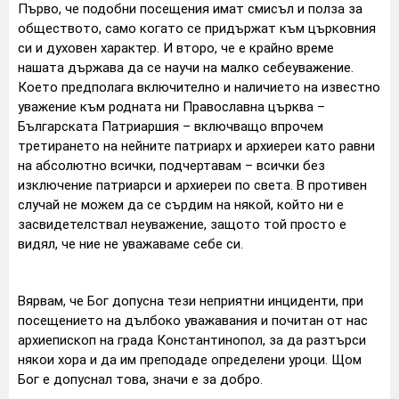
Първо, че подобни посещения имат смисъл и полза за
обществото, само когато се придържат към църковния
си и духовен характер. И второ, че е крайно време
нашата държава да се научи на малко себеуважение.
Което предполага включително и наличието на известно
уважение към родната ни Православна църква –
Българската Патриаршия – включващо впрочем
третирането на нейните патриарх и архиереи като равни
на абсолютно всички, подч
ертавам – всички без
изключение патриарси и архиереи по света. В противен
случай не можем да се сърдим на някой, който ни е
засвидетелствал неуважение, защото той просто е
видял, че ние не уважаваме себе си.
Вярвам, че Бог допусна тези неприятни инциденти, при
посещението на дълбоко уважавания и почитан от нас
архиепископ на града Константинопол, за да разтърси
някои хора и да им преподаде определени уроци. Щом
Бог е допуснал това, значи е за добро.