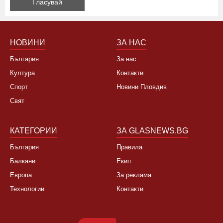
Да, не си заслужава, планирам почивка в чужбина
Не, няма да се откажа
НОВИНИ
ЗА НАС
България
За нас
Култура
Контакти
Спорт
Новини Пловдив
Свят
КАТЕГОРИИ
ЗА GLASNEWS.BG
България
Правила
Балкани
Екип
Европа
За реклама