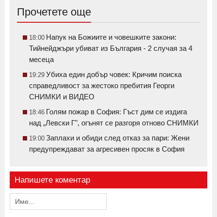
Прочетете още
Напук на Божиите и човешките закони:
18:00
Тийнейджъри убиват из България - 2 случая за 4
месеца
Убиха един добър човек: Кричим поиска
19:29
справедливост за жестоко пребития Георги
СНИМКИ и ВИДЕО
Голям пожар в София: Гъст дим се издига
18:46
над „Левски Г", огънят се разгоря отново СНИМКИ
Заплахи и обиди след отказ за пари: Жени
19:00
предупреждават за агресивен просяк в София
Напишете коментар