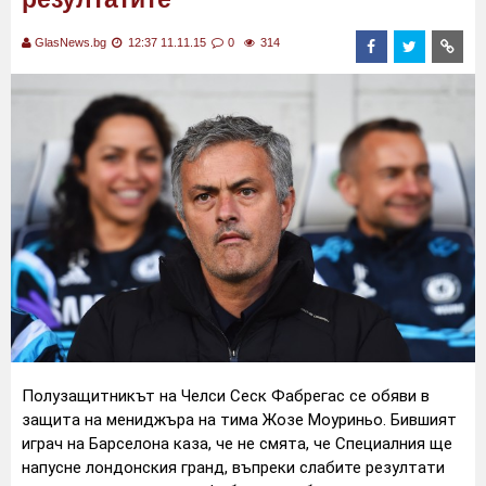
GlasNews.bg
12:37 11.11.15
0
314
Полузащитникът на Челси Сеск Фабрегас се обяви в
защита на мениджъра на тима Жозе Моуриньо. Бившият
играч на Барселона каза, че не смята, че Специалния ще
напусне лондонския гранд, въпреки слабите резултати