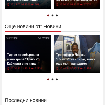
Цените растат: България с
Геомагнитна буря от клас
рекордна инфлация
G2 връхлита Земята! Кога?
13:13 02.06.2026
601
11:00 13.04.2022
17570
Още новини от: Новини
Тир се преобърна на
Трансфер в Левски!
магистрала "Тракия"!
"Сините" не спират, взеха
Кабината е по таван!
още един нападател
02:30 21.11.2019
12231
13:40 24.07.2019
11153