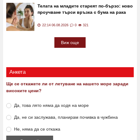
фактора отлага деменцията с над
десетилетие
22:31 06.08.2026
0
449
Телата на младите стареят по-бързо: ново
проучване търси връзка с бума на рака
22:14 06.08.2026
0
321
Виж още
Анкета
Ще се откажете ли от летуване на нашето море заради
високите цени?
Да, това лято няма да ходя на море