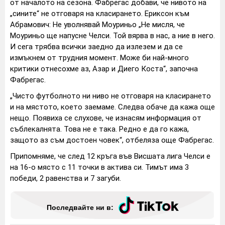
от началото на сезона. Фабрегас добави, че нивото на
„сините“ не отговаря на класирането.
Ериксон към
Абрамович: Не уволнявай Моуриньо
„Не мисля, че
Моуриньо ще напусне Челси. Той вярва в нас, а ние в него.
И сега трябва всички заедно да излезем и да се
измъкнем от трудния момент. Може би най-много
критики отнесохме аз, Азар и Диего Коста“, започна
Фабрегас.
„Чисто футболното ни ниво не отговаря на класирането
и на мястото, което заемаме. Следва обаче да кажа още
нещо. Появиха се слухове, че изнасям информация от
съблекалнята. Това не е така. Редно е да го кажа,
защото аз съм достоен човек“, отбеляза още Фабрегас.
Припомняме, че след 12 кръга във Висшата лига Челси е
на 16-о място с 11 точки в актива си. Тимът има 3
победи, 2 равенства и 7 загуби.
Последвайте ни в: