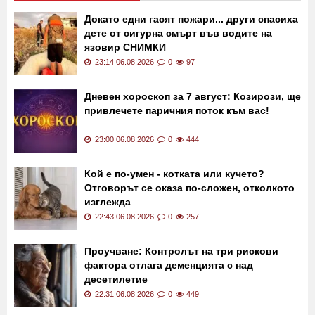
Последни новини
Докато едни гасят пожари... други спасиха
дете от сигурна смърт във водите на
язовир СНИМКИ
23:14 06.08.2026
0
97
Дневен хороскоп за 7 август: Козирози, ще
привлечете паричния поток към вас!
23:00 06.08.2026
0
444
Кой е по-умен - котката или кучето?
Отговорът се оказа по-сложен, отколкото
изглежда
22:43 06.08.2026
0
257
Проучване: Контролът на три рискови