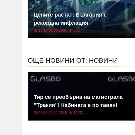
 на
Цените растат: България с
ица
рекордна инфлация
13:13 02.06.2026
601
ОЩЕ НОВИНИ ОТ: НОВИНИ
в на
Тир се преобърна на магистрала
"Тракия"! Кабината е по таван!
02:30 21.11.2019
12231