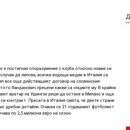
 е постигнал споразумение с клуба относно новия си
случая да липсва, всички водещи медии в Италия са
ип все още действащият договор на словенския
ятото Ханданович прецени какви са опциите му. В крайна
шият вратар на Удинезе реши да остане в Милано и още
 си контракт.
Пресата в Италия смята, че двете страни
мо дребни детайли.
Очаква се 31-годишният футболист
чава по 2,5 милиона евро на сезон.