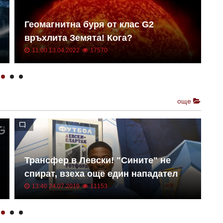
Геомагнитна буря от клас G2
Н
връхлита Земята! Кога?
о
11:00 13.04.2022
17570
още
Трансфер в Левски! "Сините" не
Е
спират, взеха още един нападател
к
13:40 24.07.2019
11153