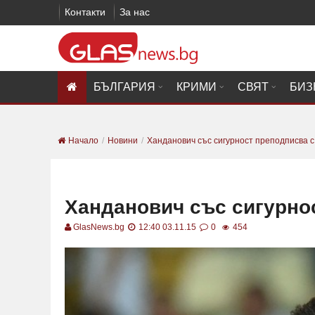
Контакти
За нас
БЪЛГАРИЯ
КРИМИ
СВЯТ
БИЗ
Начало
Новини
Ханданович със сигурност преподписва 
Ханданович със сигурно
GlasNews.bg
12:40 03.11.15
0
454