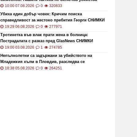
10:00 07.08.2026
0
320833
Убиха един добър човек: Кричим поиска
ОИ ще проверява за размера на
Цените 
справедливост за жестоко пребития Георги СНИМКИ
безщетенията при безработица
рекордн
и ВИДЕО
19:29 06.08.2026
0
277971
19:15 20.01.2021
7846
13:13 02.0
Тротинетка във влак прати жена в болница:
Пострадалата с разказ пред GlasNews СНИМКИ
19:00 03.08.2026
1
274785
Непълнолетни са задържани за убийството на
Младежкия хълм в Пловдив, разследва се
хомофобски мотив
18:38 05.08.2026
0
264251
то кой може да наследи Тотев на
Тир се 
метския пост в Пловдив
"Тракия"
19:24 22.07.2019
6857
02:30 21.1