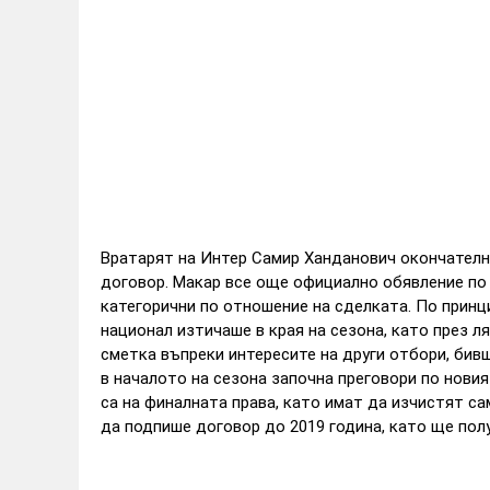
Вратарят на Интер Самир Ханданович окончателно
договор. Макар все още официално обявление по 
категорични по отношение на сделката.
По принц
национал изтичаше в края на сезона, като през л
сметка въпреки интересите на други отбори, бив
в началото на сезона започна преговори по новия
са на финалната права, като имат да изчистят са
да подпише договор до 2019 година, като ще полу