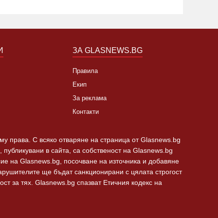
И
ЗА GLASNEWS.BG
Правила
Екип
За реклама
Контакти
 му права. С всяко отваряне на страница от Glasnews.bg
 публикувани в сайта, са собственост на Glasnews.bg
сие на Glasnews.bg, посочване на източника и добавяне
Нарушителите ще бъдат санкционирани с цялата строгост
ст за тях. Glasnews.bg спазват Етичния кодекс на