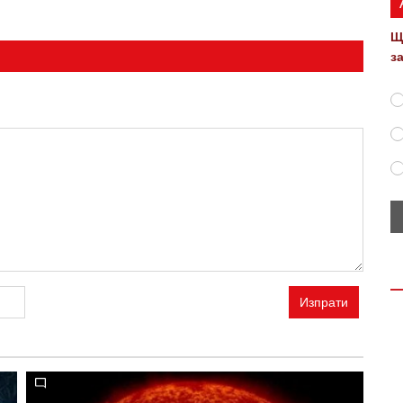
Щ
з
Изпрати