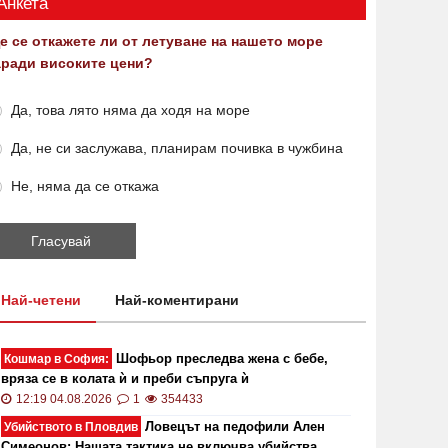
Анкета
е се откажете ли от летуване на нашето море
аради високите цени?
Да, това лято няма да ходя на море
Да, не си заслужава, планирам почивка в чужбина
Не, няма да се откажа
Най-четени
Най-коментирани
Шофьор преследва жена с бебе,
Кошмар в София:
вряза се в колата ѝ и преби съпруга ѝ
12:19 04.08.2026
1
354433
Ловецът на педофили Ален
Убийството в Пловдив
Симеонов: Нашата тактика не включва убийства