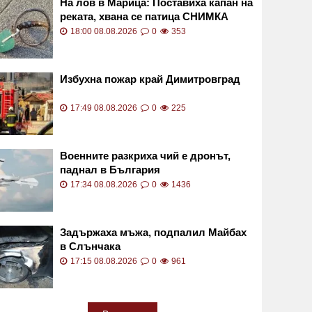
На лов в Марица: Поставиха капан на
реката, хвана се патица СНИМКА
18:00 08.08.2026
0
353
Избухна пожар край Димитровград
17:49 08.08.2026
0
225
Военните разкриха чий е дронът,
паднал в България
17:34 08.08.2026
0
1436
Задържаха мъжа, подпалил Майбах
в Слънчака
17:15 08.08.2026
0
961