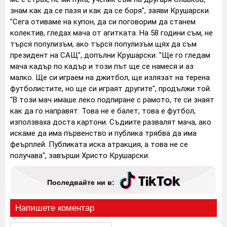
знам как да се пазя и как да се боря", заяви Крушарски.
"Сега отиваме на купон, да си поговорим да станем
колектив, гледах мача от агитката. На 58 години съм, не
търся популизъм, ако търся популизъм щях да съм
президент на САЩ", допълни Крушарски.
"Ще го гледам
мача кадър по кадър и този път ще се намеся и аз
малко. Ще си играем на джитбол, ще излязат на терена
футболистите, но ще си играят другите", продължи той.
"В този мач имаше леко подпиране с рамото, те си знаят
как да го направят. Това не е балет, това е футбол,
използваха доста картони. Съдиите развалят мача, ако
искаме да има първенство и публика трябва да има
феърплей. Публиката иска атракция, а това не се
получава", завърши Христо Крушарски.
Последвайте ни в: