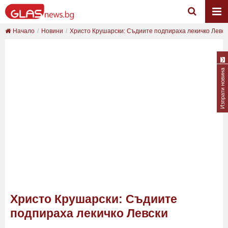
Начало
Новини
Христо Крушарски: Съдиите подпираха лекичко Левск
Изпрати новина
Христо Крушарски: Съдиите
подпираха лекичко Левски