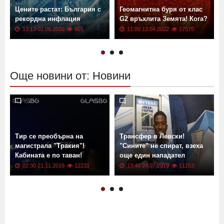
Цените растат: България с
Геомагнитна буря от клас
рекордна инфлация
G2 връхлита Земята! Кога?
13:13 02.06.2026
601
11:00 13.04.2022
17570
Още новини от: Новини
Тир се преобърна на
Трансфер в Левски!
магистрала "Тракия"!
"Сините" не спират, взеха
Кабината е по таван!
още един нападател
02:30 21.11.2019
12231
13:40 24.07.2019
11153