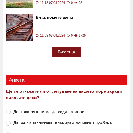
Шофьорка блъсна велосипедист в
Пловдив СНИМКИ
11:18 07.08.2026
0
281
Влак помете жена
11:09 07.08.2026
0
1729
Виж още
Анкета
Ще се откажете ли от летуване на нашето море заради
високите цени?