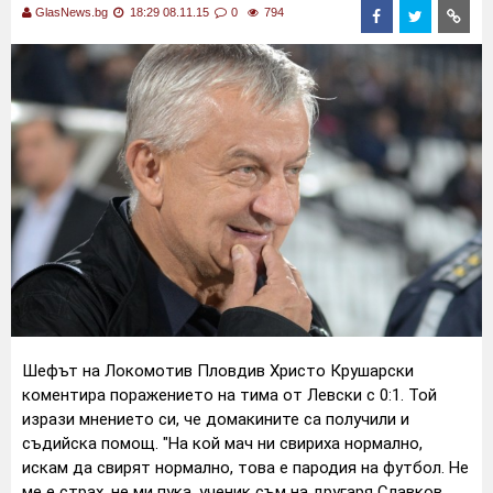
GlasNews.bg
18:29 08.11.15
0
794
Шефът на Локомотив Пловдив Христо Крушарски
коментира поражението на тима от Левски с 0:1. Той
изрази мнението си, че домакините са получили и
съдийска помощ.
"На кой мач ни свириха нормално,
искам да свирят нормално, това е пародия на футбол. Не
ме е страх, не ми пука, ученик съм на другаря Славков,