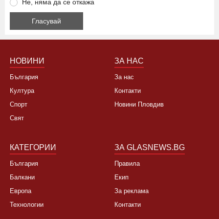
Да, това лято няма да ходя на море
Да, не си заслужава, планирам почивка в чужбина
Не, няма да се откажа
НОВИНИ
ЗА НАС
България
За нас
Култура
Контакти
Спорт
Новини Пловдив
Свят
КАТЕГОРИИ
ЗА GLASNEWS.BG
България
Правила
Балкани
Екип