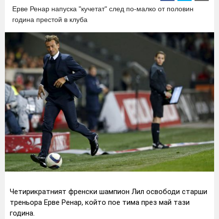
Ерве Ренар напуска "кучетат" след по-малко от половин
година престой в клуба
Четирикратният френски шампион Лил освободи старши
треньора Ерве Ренар, който пое тима през май тази
година.