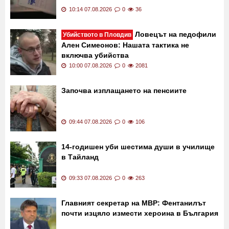
ЕЦТП предлага конкретни мерки за край на
"туризма за шофьорски книжки"
10:14 07.08.2026
0
36
Ловецът на педофили
Убийството в Пловдив
Ален Симеонов: Нашата тактика не
включва убийства
10:00 07.08.2026
0
2081
Започва изплащането на пенсиите
09:44 07.08.2026
0
106
14-годишен уби шестима души в училище
в Тайланд
09:33 07.08.2026
0
263