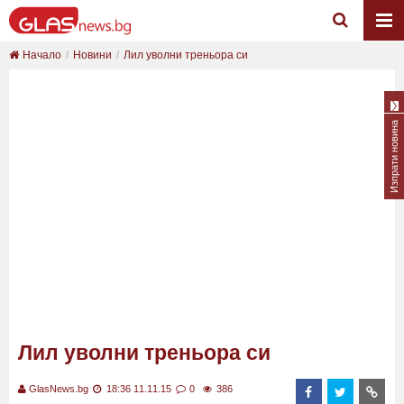
Начало
Новини
Лил уволни треньора си
Изпрати новина
Лил уволни треньора си
GlasNews.bg
18:36 11.11.15
0
386