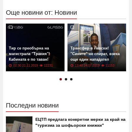
Още новини от: Новини
Тир се преобърна на
Трансфер в Левски!
магистрала "Тракия"!
"Сините" не спират, взеха
Кабината е по таван!
още един нападател
02:30 21.11.2019
12231
13:40 24.07.2019
11153
Последни новини