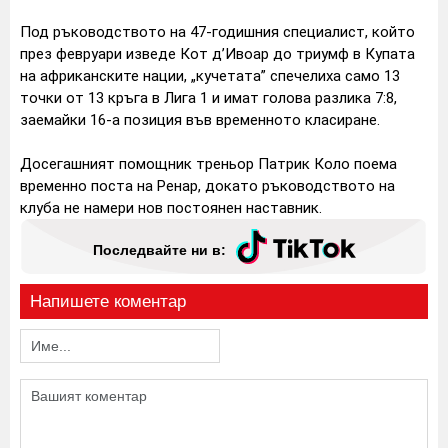
Под ръководството на 47-годишния специалист, който
през февруари изведе Кот д’Ивоар до триумф в Купата
на африканските нации, „кучетата” спечелиха само 13
точки от 13 кръга в Лига 1 и имат голова разлика 7:8,
заемайки 16-а позиция във временното класиране.
Досегашният помощник треньор Патрик Коло поема
временно поста на Ренар, докато ръководството на
клуба не намери нов постоянен наставник.
Последвайте ни в:
Напишете коментар