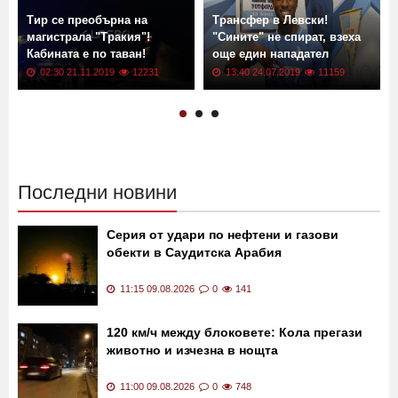
Тир се преобърна на
Трансфер в Левски!
магистрала "Тракия"!
"Сините" не спират, взеха
Кабината е по таван!
още един нападател
02:30 21.11.2019
12231
13:40 24.07.2019
11159
Последни новини
Серия от удари по нефтени и газови
обекти в Саудитска Арабия
11:15 09.08.2026
0
141