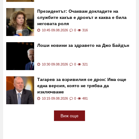
120 км/ч между блоковете: Кола прегази
животно и изчезна в нощта
11:00 09.08.2026
0
748
Президентът: Очаквам докладите на
службите какъв е дронът и каква е била
неговата роля
10:45 09.08.2026
0
316
Лоши новини за здравето на Джо Байдън
10:30 09.08.2026
0
321
Тагарев за взривилия се дрон: Има още
една версия, която не трябва да
изключваме
10:15 09.08.2026
0
481