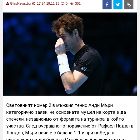
GlasNews.bg
17:24 19.11.15
0
301
Световният номер 2 в мъжкия тенис Анди Мъри
категорично заяви, че основната му цел на корта е да
спечели, независимо от формата на турнира, в който
участва. След вчерашното поражение от Рафаел Надал в
Лондон, Мъри вече е с баланс 1-1 и при победа в
следващия си двубой със Станислас Вавринка ще се