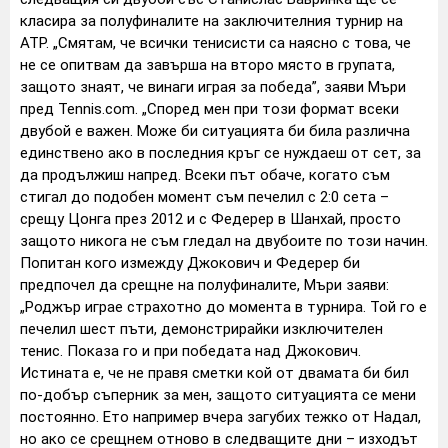
класира за полуфиналите на заключителния турнир на
ATP.
„Смятам, че всички тенисисти са наясно с това, че
не се опитвам да завърша на второ място в групата,
защото знаят, че винаги играя за победа”, заяви Мъри
пред Tennis.com.
„Според мен при този формат всеки
двубой е важен. Може би ситуацията би била различна
единствено ако в последния кръг се нуждаеш от сет, за
да продължиш напред. Всеки път обаче, когато съм
стигал до подобен момент съм печелил с 2:0 сета –
срещу Цонга през 2012 и с Федерер в Шанхай, просто
защото никога не съм гледал на двубоите по този начин.
Попитан кого измежду Джокович и Федерер би
предпочел да срещне на полуфиналите, Мъри заяви:
„Роджър играе страхотно до момента в турнира. Той го е
печелил шест пъти, демонстрирайки изключителен
тенис. Показа го и при победата над Джокович.
Истината е, че не правя сметки кой от двамата би бил
по-добър съперник за мен, защото ситуацията се мени
постоянно. Ето например вчера загубих тежко от Надал,
но ако се срещнем отново в следващите дни – изходът