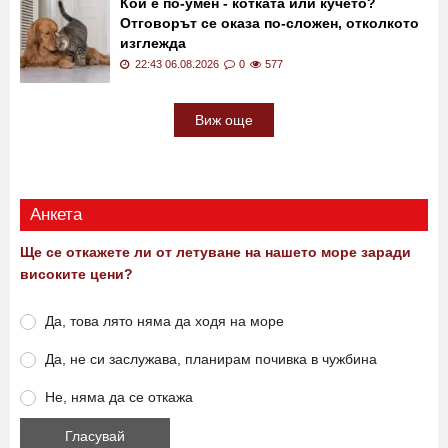
23:00 06.08.2026
0
1389
Кой е по-умен - котката или кучето?
Отговорът се оказа по-сложен, отколкото
изглежда
22:43 06.08.2026
0
577
Виж още
Анкета
Ще се откажете ли от летуване на нашето море заради
високите цени?
Да, това лято няма да ходя на море
Да, не си заслужава, планирам почивка в чужбина