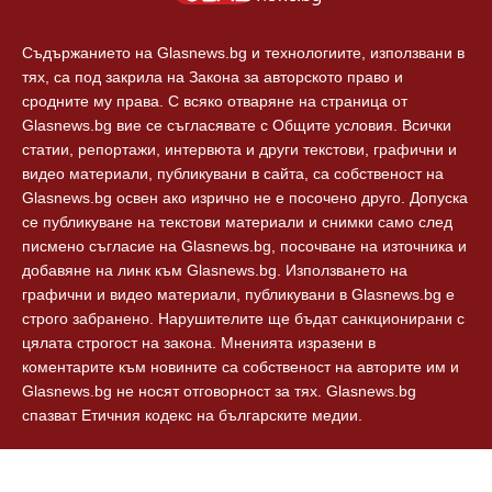
Съдържанието на Glasnews.bg и технологиите, използвани в
тях, са под закрила на Закона за авторското право и
сродните му права. С всяко отваряне на страница от
Glasnews.bg вие се съгласявате с Общите условия. Всички
статии, репортажи, интервюта и други текстови, графични и
видео материали, публикувани в сайта, са собственост на
Glasnews.bg освен ако изрично не е посочено друго. Допуска
се публикуване на текстови материали и снимки само след
писмено съгласие на Glasnews.bg, посочване на източника и
добавяне на линк към Glasnews.bg. Използването на
графични и видео материали, публикувани в Glasnews.bg е
строго забранено. Нарушителите ще бъдат санкционирани с
цялата строгост на закона. Мненията изразени в
коментарите към новините са собственост на авторите им и
Glasnews.bg не носят отговорност за тях. Glasnews.bg