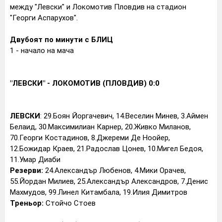
между "Левски" и Локомотив Пловдив на стадион
"Георги Аспарухов".
Двубоят по минути с БЛИЦ
1 - начало на мача
"ЛЕВСКИ" - ЛОКОМОТИВ (ПЛОВДИВ) 0:0
ЛЕВСКИ
: 29.Боян Йоргачевич, 14.Веселин Минев, 3.Аймен
Белаид, 30.Максимилиан Карнер, 20.Живко Миланов,
70.Георги Костадинов, 8.Джереми Де Ноойер,
12.Божидар Краев, 21.Радослав Цонев, 10.Мигел Бедоя,
11.Умар Диаби
Резерви:
24.Александър Любенов, 4.Мики Орачев,
55.Йордан Милиев, 25.Александър Александров, 7.Денис
Махмудов, 99.Линел Китамбала, 19.Илия Димитров
Треньор:
Стойчо Стоев