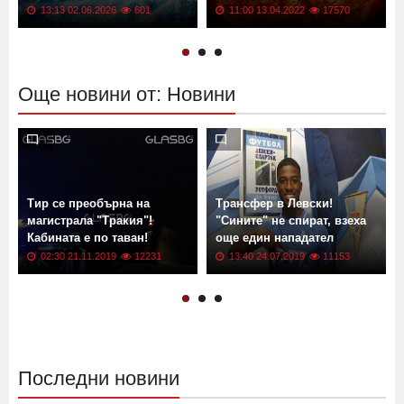
Цените растат: България с
Геомагнитна буря от клас
рекордна инфлация
G2 връхлита Земята! Кога?
13:13 02.06.2026
601
11:00 13.04.2022
17570
Още новини от: Новини
Тир се преобърна на
Трансфер в Левски!
магистрала "Тракия"!
"Сините" не спират, взеха
Кабината е по таван!
още един нападател
02:30 21.11.2019
12231
13:40 24.07.2019
11153