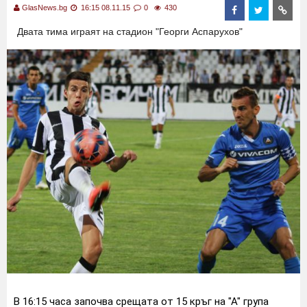
GlasNews.bg
16:15 08.11.15
0
430
Двата тима играят на стадион "Георги Аспарухов"
В 16:15 часа започва срещата от 15 кръг на "А" група