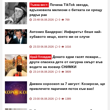
Последни новини
Почина TikTok звезда,
Тъжна вест:
вдъхновила милиони с битката си срещу
рядък рак
23:48 06.08.2026
0
769
Антонио Бандерас: Инфарктът беше най-
хубавото нещо, което ми се случи
23:33 06.08.2026
0
1016
Докато едни гасят пожари...
Край Пловдив
други спасиха дете от сигурна смърт във
водите на язовир СНИМКИ
23:14 06.08.2026
0
3809
Дневен хороскоп за 7 август: Козирози, ще
привлечете паричния поток към вас!