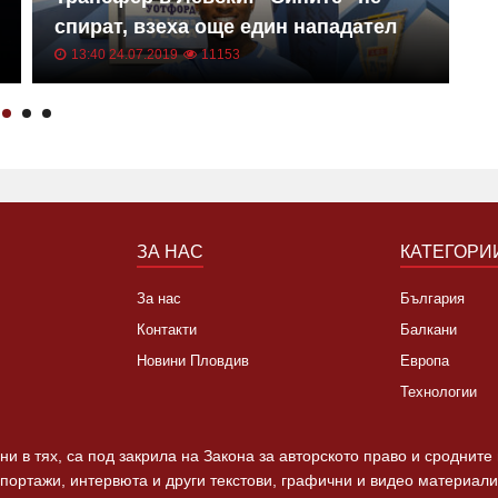
спират, взеха още един нападател
к
13:40 24.07.2019
11153
ЗА НАС
КАТЕГОРИ
За нас
България
Контакти
Балкани
Новини Пловдив
Европа
Технологии
и в тях, са под закрила на Закона за авторското право и сродните
епортажи, интервюта и други текстови, графични и видео материали,