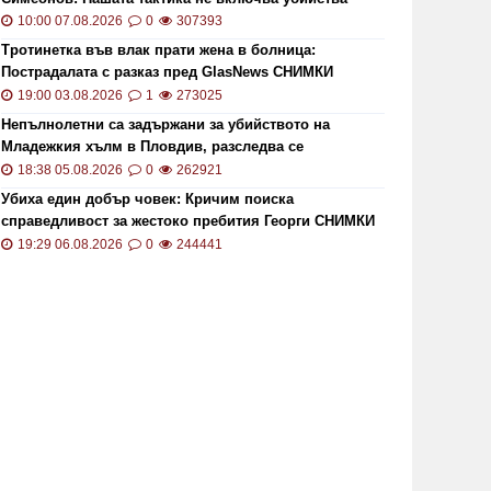
10:00 07.08.2026
0
307393
Тротинетка във влак прати жена в болница:
Пострадалата с разказ пред GlasNews СНИМКИ
19:00 03.08.2026
1
273025
Непълнолетни са задържани за убийството на
Младежкия хълм в Пловдив, разследва се
хомофобски мотив
18:38 05.08.2026
0
262921
ОИ ще проверява за размера на
Цените 
Убиха един добър човек: Кричим поиска
безщетенията при безработица
рекордн
справедливост за жестоко пребития Георги СНИМКИ
и ВИДЕО
19:29 06.08.2026
0
244441
19:15 20.01.2021
7846
13:13 02.0
то кой може да наследи Тотев на
Тир се 