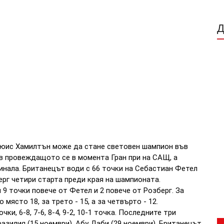
Люис Хамилтън може да стане световен шампион във
 в провеждащото се в момента Гран при на САЩ, а
инала. Британецът води с 66 точки на Себастиан Фетел
ерг четири старта преди края на шампионата.
9 точки повече от Фетел и 2 повече от Розберг. За
място 18, за трето - 15, а за четвърто - 12.
и, 6-8, 7-6, 8-4, 9-2, 10-1 точка. Последните три
разилия (15 ноември), Абу Даби (29 ноември). Британецът