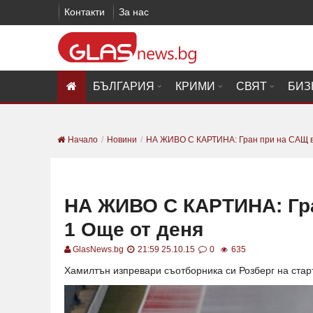
Контакти
За нас
БЪЛГАРИЯ
КРИМИ
СВЯТ
БИЗ
Начало
Новини
НА ЖИВО С КАРТИНА: Гран при на САЩ въ
НА ЖИВО С КАРТИНА: Гр
1 Още от деня
GlasNews.bg
21:59 25.10.15
0
635
Хамилтън изпревари съотборника си Розберг на стар