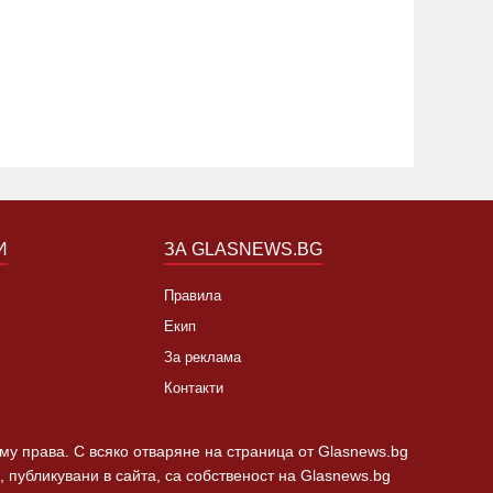
метския пост в Пловдив
"Тракия"
19:24 22.07.2019
6857
02:30 21.1
И
ЗА GLASNEWS.BG
Правила
Екип
За реклама
Контакти
 му права. С всяко отваряне на страница от Glasnews.bg
 публикувани в сайта, са собственост на Glasnews.bg