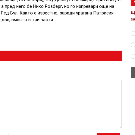
а пред него бе Нико Розберг, но го изпревари още на
Щ
Ред Бул. Както е известно, заради урагана Патрисия
з
две, вместо в три части.