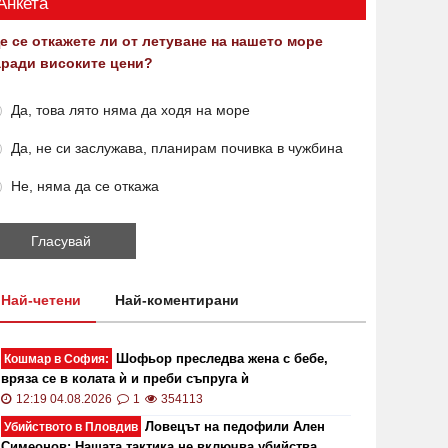
Анкета
е се откажете ли от летуване на нашето море
аради високите цени?
Да, това лято няма да ходя на море
Да, не си заслужава, планирам почивка в чужбина
Не, няма да се откажа
Най-четени
Най-коментирани
Шофьор преследва жена с бебе,
Кошмар в София:
вряза се в колата ѝ и преби съпруга ѝ
12:19 04.08.2026
1
354113
Ловецът на педофили Ален
Убийството в Пловдив
Симеонов: Нашата тактика не включва убийства