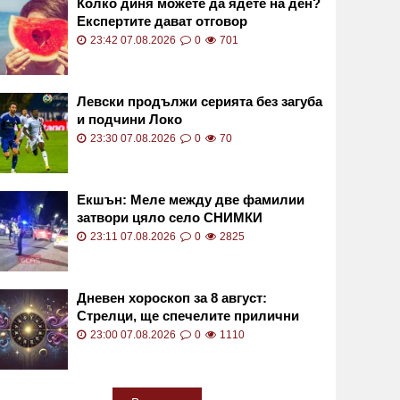
Колко диня можете да ядете на ден?
Експертите дават отговор
23:42 07.08.2026
0
701
Левски продължи серията без загуба
и подчини Локо
23:30 07.08.2026
0
70
Екшън: Меле между две фамилии
затвори цяло село СНИМКИ
23:11 07.08.2026
0
2825
Дневен хороскоп за 8 август:
Стрелци, ще спечелите прилични
суми
23:00 07.08.2026
0
1110