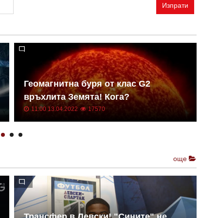
Изпрати
Геомагнитна буря от клас G2
Н
връхлита Земята! Кога?
о
11:00 13.04.2022
17570
още
Трансфер в Левски! "Сините" не
Е