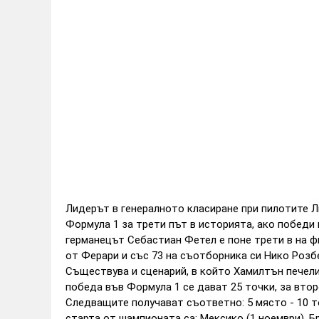
Лидерът в генералното класиране при пилотите 
Формула 1 за трети път в историята, ако победи
германецът Себастиан Фетел е поне трети в на ф
от Ферари и със 73 на съотборника си Нико Розб
Съществува и сценарий, в който Хамилтън печели 
победа във Формула 1 се дават 25 точки, за второ 
Следващите получават съответно: 5 място - 10 точк
старта от шампионата са: Мексико (1 ноември), Б