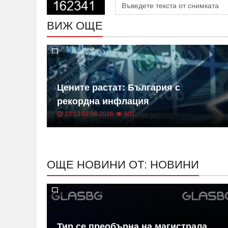
ВИЖ ОЩЕ
 на
Цените растат: България с
ица
рекордна инфлация
13:13 02.06.2026
601
ОЩЕ НОВИНИ ОТ: НОВИНИ
в на
Тир се преобърна на магистрала