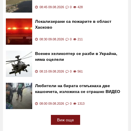
Потушен е пожарът край Асеновград
08:45 09.08.2026
0
428
Локализирани са пожарите в област
Хасково
08:30 09.08.2026
0
211
Военен хеликоптер се разби в Украйна,
няма оцелели
08:15 09.08.2026
0
561
Любители на бирата отмъкнаха две
кашончета, изложиха се страшно ВИДЕО
08:00 09.08.2026
0
1313