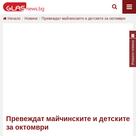
Начало
Новини
Превеждат майчинските и детските за октомври
Изпрати новина
Превеждат майчинските и детските
за октомври