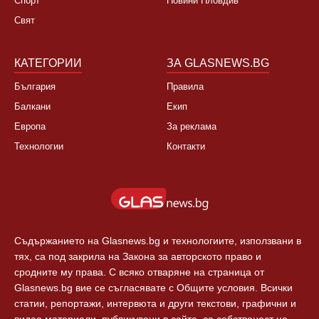
България
За нас
Култура
Контакти
Спорт
Новини Пловдив
Свят
КАТЕГОРИИ
ЗА GLASNEWS.BG
България
Правила
Балкани
Екип
Европа
За реклама
Технологии
Контакти
Съдържанието на Glasnews.bg и технологиите, използвани в
тях, са под закрила на Закона за авторското право и