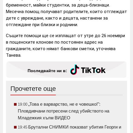
бременност, майки студентки, за деца-близнаци.
Месечна помощ получават родителите, които отглеждат
дете с увреждане, както и децата, настанени за
отглеждане при близки и роднини.
Същите помощи ще се изплащат от утре до 26 ноември
в пощенските клонове по постоянен адрес на
гражданите, които нямат банкови сметки, уточнява
Танева.
Последвайте ни в:
Прочетете още
„Това е варварство, не е човешко!":
19:00
Пловдивчани потресени след убийството на
Младежкия хълм ВИДЕО
Брутални СНИМКИ показват убития Георги и
19:45