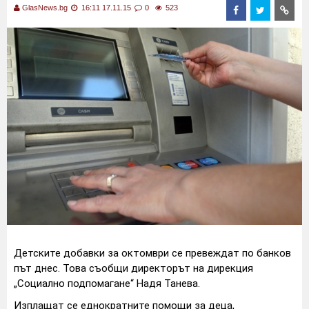
GlasNews.bg
16:11 17.11.15
0
523
Детските добавки за октомври се превеждат по банков
път днес. Това съобщи директорът на дирекция
„Социално подпомагане“ Надя Танева.
Изплащат се еднократните помощи за деца,