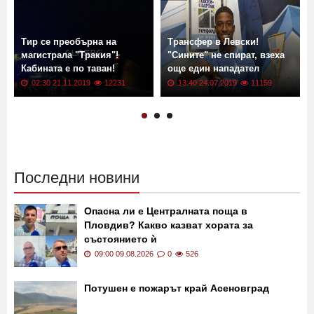
Още новини от: Новини
Тир се преобърна на
Трансфер в Левски!
магистрала "Тракия"!
"Сините" не спират, взеха
Кабината е по таван!
още един нападател
02:30 21.11.2019
12231
13:40 24.07.2019
11159
Последни новини
Опасна ли е Централната поща в
Пловдив? Какво казват хората за
състоянието ѝ
09:00 09.08.2026
0
526