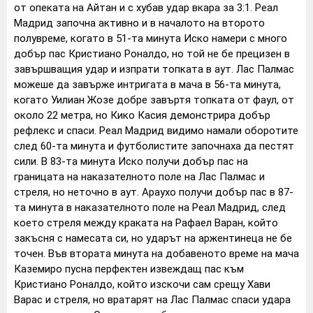
от опеката на Айтан и с хубав удар вкара за 3:1. Реал
Мадрид започна активно и в началото на второто
полувреме, когато в 51-та минута Иско намери с много
добър пас Кристиано Роналдо, но той не бе прецизен в
завършващия удар и изпрати топката в аут. Лас Палмас
можеше да завърже интригата в мача в 56-та минута,
когато Уилиан Жозе добре завъртя топката от фаул, от
около 22 метра, но Кико Касия демонстрира добър
рефлекс и спаси. Реал Мадрид видимо намали оборотите
след 60-та минута и футболистите започнаха да пестят
сили. В 83-та минута Иско получи добър пас на
границата на наказателното поле на Лас Палмас и
стреля, но неточно в аут. Араухо получи добър пас в 87-
та минута в наказателното поле на Реал Мадрид, след
което стреля между краката на Рафаел Варан, който
закъсня с намесата си, но ударът на аржентинеца не бе
точен. Във втората минута на добавеното време на мача
Каземиро пусна перфектен извеждащ пас към
Кристиано Роналдо, който изскочи сам срещу Хави
Варас и стреля, но вратарят на Лас Палмас спаси удара