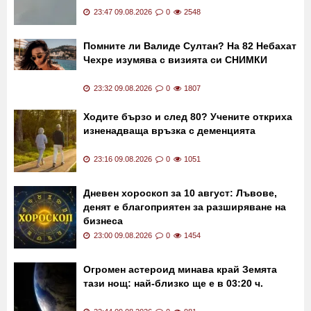
23:47 09.08.2026
0
2548
Помните ли Валиде Султан? На 82 Небахат
Чехре изумява с визията си СНИМКИ
23:32 09.08.2026
0
1807
Ходите бързо и след 80? Учените откриха
изненадваща връзка с деменцията
23:16 09.08.2026
0
1051
Дневен хороскоп за 10 август: Лъвове,
денят е благоприятен за разширяване на
бизнеса
23:00 09.08.2026
0
1454
Огромен астероид минава край Земята
тази нощ: най-близко ще е в 03:20 ч.