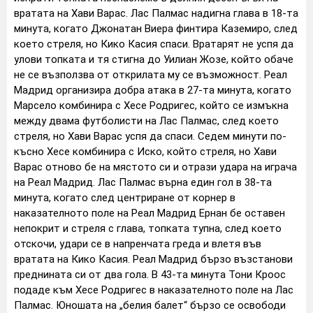
вратата на Хави Варас. Лас Палмас надигна глава в 18-та
минута, когато Джонатан Виера финтира Каземиро, след
което стреля, но Кико Касия спаси. Вратарят не успя да
улови топката и тя стигна до Уилиан Жозе, който обаче
не се възползва от открилата му се възможност. Реал
Мадрид организира добра атака в 27-та минута, когато
Марсело комбинира с Хесе Родригес, който се измъкна
между двама футболисти на Лас Палмас, след което
стреля, но Хави Варас успя да спаси. Седем минути по-
късно Хесе комбинира с Иско, който стреля, но Хави
Варас отново бе на мястото си и отрази удара на играча
на Реал Мадрид. Лас Палмас върна един гол в 38-та
минута, когато след центриране от корнер в
наказателното поле на Реал Мадрид Ернан бе оставен
непокрит и стреля с глава, топката тупна, след което
отскочи, удари се в напренчата греда и влетя във
вратата на Кико Касия. Реал Мадрид бързо възстанови
преднината си от два гола. В 43-та минута Тони Кроос
подаде към Хесе Родригес в наказателното поле на Лас
Палмас. Юношата на „белия балет“ бързо се освободи