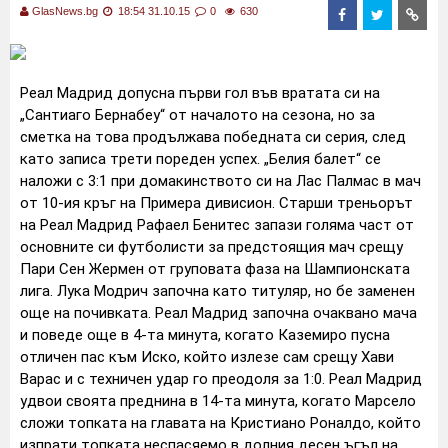
GlasNews.bg
18:54 31.10.15
0
630
Реал Мадрид допусна първи гол във вратата си на
„Сантиаго Бернабеу“ от началото на сезона, но за
сметка на това продължава победната си серия, след
като записа трети пореден успех. „Белия балет“ се
наложи с 3:1 при домакинството си на Лас Палмас в мач
от 10-ия кръг на Примера дивисион. Старши треньорът
на Реал Мадрид Рафаел Бенитес запази голяма част от
основните си футболисти за предстоящия мач срещу
Пари Сен Жермен от груповата фаза на Шампионската
лига. Лука Модрич започна като титуляр, но бе заменен
още на почивката. Реал Мадрид започна очаквано мача
и поведе още в 4-та минута, когато Каземиро пусна
отличен пас към Иско, който излезе сам срещу Хави
Варас и с техничен удар го преодоля за 1:0. Реал Мадрид
удвои своята преднина в 14-та минута, когато Марсело
сложи топката на главата на Кристиано Роналдо, който
изпрати топката неспасяемо в долния десен ъгъл на