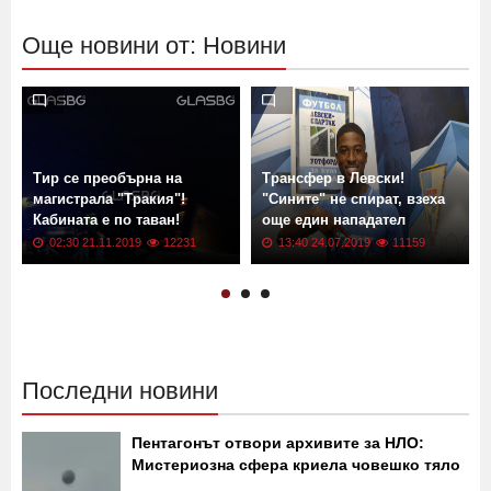
Още новини от: Новини
Тир се преобърна на
Трансфер в Левски!
магистрала "Тракия"!
"Сините" не спират, взеха
Кабината е по таван!
още един нападател
02:30 21.11.2019
12231
13:40 24.07.2019
11159
Последни новини
Пентагонът отвори архивите за НЛО:
Мистериозна сфера криела човешко тяло