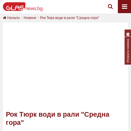
Начало
Новини
Рок Тюрк води в рали "Средна гора"
Изпрати новина
Рок Тюрк води в рали "Средна
гора"