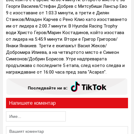
Георги Василев/Стефан Добрев с Митсубиши Лансър Ево
9 с изоставане от 1:03.3 минути, а трети е Дилян
Станков/Младен Карчев с Рено Клио като изоставането
им от лидера е 2:00.7 минути.
В Hyundai Racing Trophy
води Христо Геров/Марин Костадинов, който изостава
от лидера на 5:45.9 минути. Втори е Григор Григоров/
Янаки Янакиев. Трети е екипажът Васил Жеков/
Добромира Илиева, а на четвъртото място е Симеон
Симеонов/Добрин Борисов.
Утре надпреварата
продължава с последните 5 етапа, след което следва и
награждаване от 16:00 часа пред зала "Асарел".
Последвайте ни в:
Напишете коментар