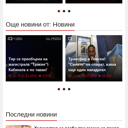
рекордна инфлация
G2 връхлита Земята! Кога?
13:13 02.06.2026
601
11:00 13.04.2022
17570
Още новини от: Новини
Тир се преобърна на
Трансфер в Левски!
магистрала "Тракия"!
"Сините" не спират, взеха
Кабината е по таван!
още един нападател
02:30 21.11.2019
12231
13:40 24.07.2019
11159