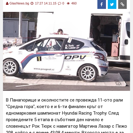
GlasNews.bg
17:27 14.11.15
0
460
В Панагюрище и околностите се провежда 11-ото рали
"Средна гора", което е и 6-ти финален кръг от
едномарковия шампионат Hyundai Racing Trophy.
След
проведените 5 етапа в съботния ден начело е
словенецът Рок Тюрк с навигатор Мартина Лазар с Пежо
208, който е с време 43:08.4 минути. Второто място е за