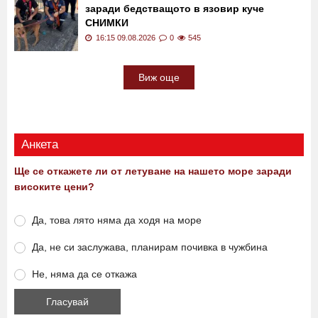
подкуп на полицаи
16:30 09.08.2026
0
351
Пожарникари проведоха рискова акция
заради бедстващото в язовир куче
СНИМКИ
16:15 09.08.2026
0
545
Виж още
Анкета
Ще се откажете ли от летуване на нашето море заради
високите цени?
Да, това лято няма да ходя на море
Да, не си заслужава, планирам почивка в чужбина