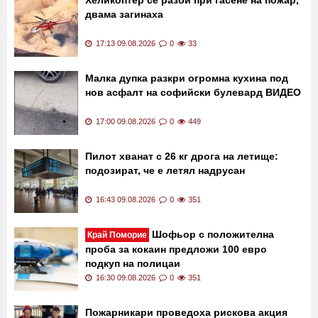
Последни новини
Хеликоптер се разби при гасене на пожар,
двама загинаха
17:13 09.08.2026
0
33
Малка дупка разкри огромна кухина под
нов асфалт на софийски булевард ВИДЕО
17:00 09.08.2026
0
449
Пилот хванат с 26 кг дрога на летище:
подозират, че е летял надрусан
16:43 09.08.2026
0
351
Шофьор с положителна
Край Поморие
проба за кокаин предложи 100 евро