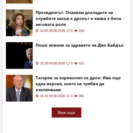
120 км/ч между блоковете: Кола прегази
животно и изчезна в нощта
11:00 09.08.2026
0
783
Президентът: Очаквам докладите на
службите какъв е дронът и каква е била
неговата роля
10:45 09.08.2026
0
316
Лоши новини за здравето на Джо Байдън
10:30 09.08.2026
0
321
Тагарев за взривилия се дрон: Има още
една версия, която не трябва да
изключваме
10:15 09.08.2026
0
481