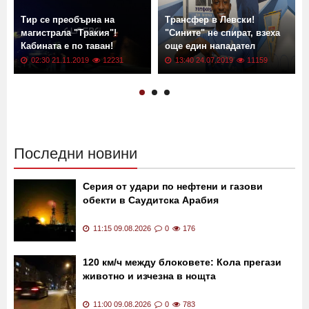
Тир се преобърна на
Трансфер в Левски!
магистрала "Тракия"!
"Сините" не спират, взеха
Кабината е по таван!
още един нападател
02:30 21.11.2019
12231
13:40 24.07.2019
11159
Последни новини
Серия от удари по нефтени и газови
обекти в Саудитска Арабия
11:15 09.08.2026
0
176