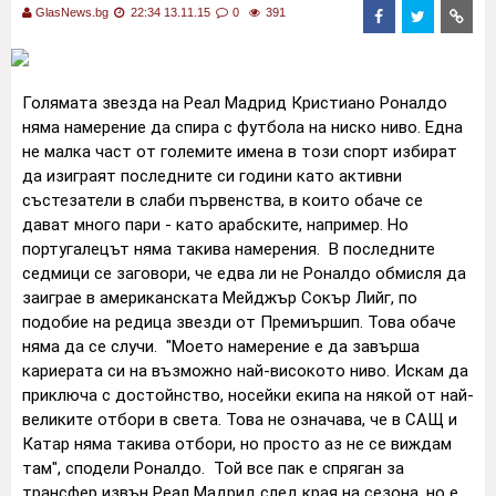
GlasNews.bg
22:34 13.11.15
0
391
Голямата звезда на Реал Мадрид Кристиано Роналдо
няма намерение да спира с футбола на ниско ниво. Една
не малка част от големите имена в този спорт избират
да изиграят последните си години като активни
състезатели в слаби първенства, в които обаче се
дават много пари - като арабските, например. Но
португалецът няма такива намерения.
В последните
седмици се заговори, че едва ли не Роналдо обмисля да
заиграе в американската Мейджър Сокър Лийг, по
подобие на редица звезди от Премиършип. Това обаче
няма да се случи.
"Моето намерение е да завърша
кариерата си на възможно най-високото ниво. Искам да
приключа с достойнство, носейки екипа на някой от най-
великите отбори в света. Това не означава, че в САЩ и
Катар няма такива отбори, но просто аз не се виждам
там", сподели Роналдо.
Той все пак е спряган за
трансфер извън Реал Мадрид след края на сезона, но е