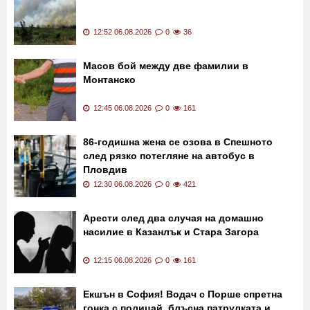
Последни новини
Пожар гори край АМ "Тракия" СНИМКИ
12:52 06.08.2026
0
36
Масов бой между две фамилии в
Монтанско
12:45 06.08.2026
0
161
86-годишна жена се озова в Спешното
след рязко потегляне на автобус в
Пловдив
12:30 06.08.2026
0
421
Арести след два случая на домашно
насилие в Казанлък и Стара Загора