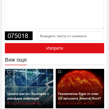
Изпрати
Виж още
Цените растат: България с
Геомагнитна буря от клас
рекордна инфлация
G2 връхлита Земята! Кога?