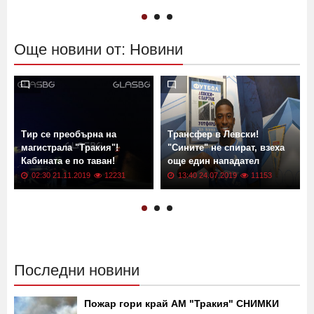
13:13 02.06.2026
601
11:00 13.04.2022
17570
Още новини от: Новини
Тир се преобърна на
Трансфер в Левски!
магистрала "Тракия"!
"Сините" не спират, взеха
Кабината е по таван!
още един нападател
02:30 21.11.2019
12231
13:40 24.07.2019
11153