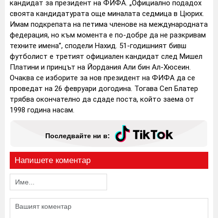
кандидат за президент на ФИФА. „Официално подадох
своята кандидатурата още миналата седмица в Цюрих.
Имам подкрепата на петима членове на международната
федерация, но към момента е по-добре да не разкривам
техните имена”, сподели Нахид. 51-годишният бивш
футболист е третият официален кандидат след Мишел
Платини и принцът на Йордания Али бин Ал-Хюсеин.
Очаква се изборите за нов президент на ФИФА да се
проведат на 26 февруари догодина. Тогава Сеп Блатер
трябва окончателно да сдаде поста, който заема от
1998 година насам.
Последвайте ни в:
Напишете коментар