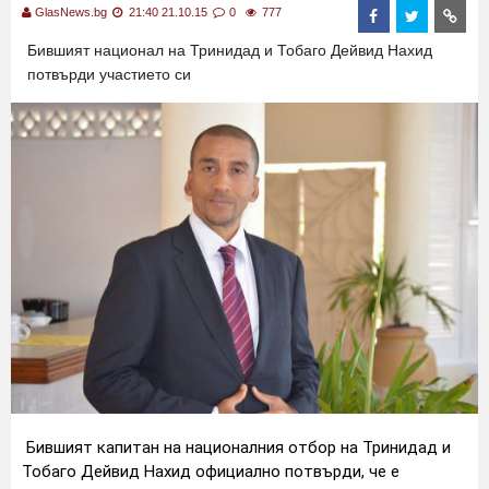
GlasNews.bg
21:40 21.10.15
0
777
Бившият национал на Тринидад и Тобаго Дейвид Нахид
потвърди участието си
Бившият капитан на националния отбор на Тринидад и
Тобаго Дейвид Нахид официално потвърди, че е