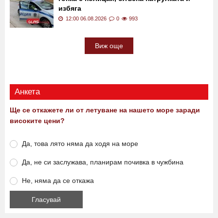
12:15 06.08.2026
0
161
Екшън в София! Водач с Порше спретна
гонка с полицай, блъсна патрулката и
избяга
12:00 06.08.2026
0
993
Виж още
Анкета
Ще се откажете ли от летуване на нашето море заради
високите цени?
Да, това лято няма да ходя на море
Да, не си заслужава, планирам почивка в чужбина