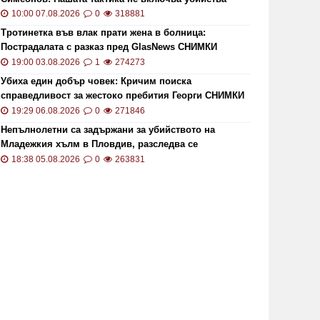
10:00 07.08.2026
0
318881
Тротинетка във влак прати жена в болница:
Пострадалата с разказ пред GlasNews СНИМКИ
19:00 03.08.2026
1
274273
Убиха един добър човек: Кричим поиска
справедливост за жестоко пребития Георги СНИМКИ
и ВИДЕО
19:29 06.08.2026
0
271846
Непълнолетни са задържани за убийството на
Младежкия хълм в Пловдив, разследва се
хомофобски мотив
18:38 05.08.2026
0
263831