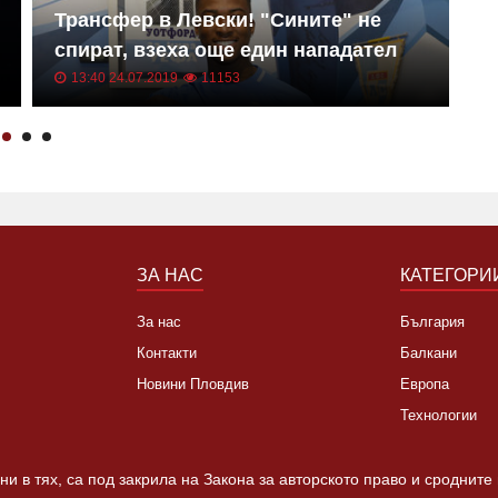
Трансфер в Левски! "Сините" не
Е
спират, взеха още един нападател
к
13:40 24.07.2019
11153
ЗА НАС
КАТЕГОРИ
За нас
България
Контакти
Балкани
Новини Пловдив
Европа
Технологии
и в тях, са под закрила на Закона за авторското право и сродните