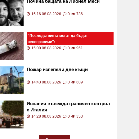
Почина бащата на Лионел Меси
15:16 08.08.2026
0
736
"Последствията могат да бъдат
непоправими":
Незагасен фас падна върху количка с
15:00 08.08.2026
0
961
две бебета СНИМКА
Пожар изпепели две къщи
14:43 08.08.2026
0
609
Испания въвежда граничен контрол
с Италия
14:28 08.08.2026
0
353