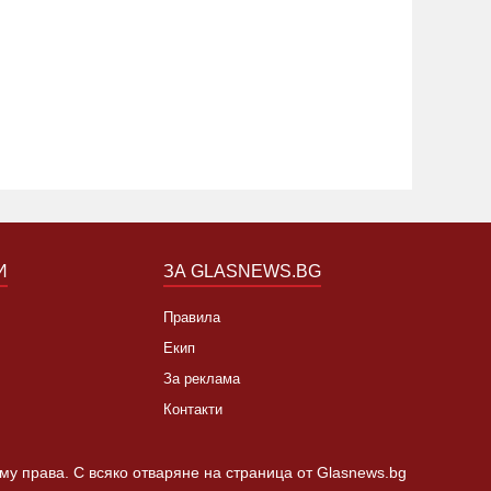
то кой може да наследи Тотев на
Тир се 
метския пост в Пловдив
"Тракия"
19:24 22.07.2019
6857
02:30 21.1
И
ЗА GLASNEWS.BG
Правила
Екип
За реклама
Контакти
 му права. С всяко отваряне на страница от Glasnews.bg