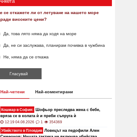
Анкета
е се откажете ли от летуване на нашето море
аради високите цени?
Да, това лято няма да ходя на море
Да, не си заслужава, планирам почивка в чужбина
Не, няма да се откажа
Най-четени
Най-коментирани
Шофьор преследва жена с бебе,
Кошмар в София:
вряза се в колата ѝ и преби съпруга ѝ
12:19 04.08.2026
1
354369
Ловецът на педофили Ален
Убийството в Пловдив
Симеонов: Нашата тактика не включва убийства