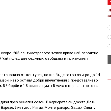
Щ
з
 скоро. 205-сантиметровото тежко крило най-вероятно
й Уайт след две седмици, съобщава италианският
становява от контузия, но ще бъде готов за игра до 14
тември, като оставя добри впечатления с представянето
, 5.8 борби и 1.8 асистенции в 5 мача в първенството на
дизи през миналия сезон. В кариерата си досега Деян
Варезе, Лиетувос Ритас, Монтегранаро, Задар, Сплит,