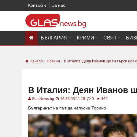
Контакти
За нас
БЪЛГАРИЯ
КРИМИ
СВЯТ
БИЗ
Начало
Новини
В Италия: Деян Иванов ще си търси нов 
В Италия: Деян Иванов щ
GlasNews.bg
16:36 03.11.15
0
469
Българинът на път да напусне Торино