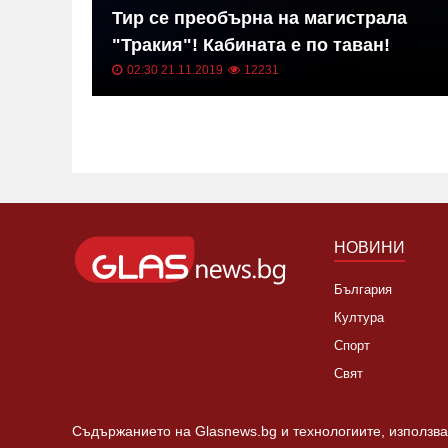
в на
Тир се преобърна на магистрала
"Тракия"! Кабината е по таван!
02:30 21.11.2019
12231
НОВИНИ
България
Култура
Спорт
Свят
Съдържанието на Glasnews.bg и технологиите, използван