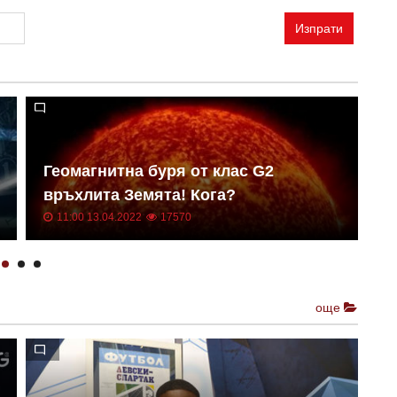
Изпрати
Геомагнитна буря от клас G2
Н
връхлита Земята! Кога?
о
11:00 13.04.2022
17570
още