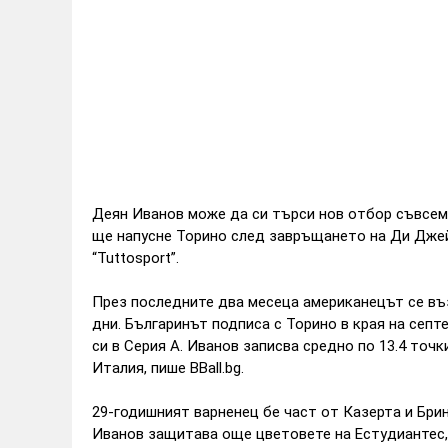
Деян Иванов може да си търси нов отбор съвсем
ще напусне Торино след завръщането на Ди Дже
“Tuttosport”.
През последните два месеца американецът се въз
дни. Българинът подписа с Торино в края на сеп
си в Серия А. Иванов записва средно по 13.4 точки
Италия, пише BBall.bg.
29-годишният варненец бе част от Казерта и Брин
Иванов защитава още цветовете на Естудиантес, 