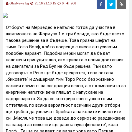
GlasNews.bg
23:16 21.10.15
0
906
Отборът на Мерцедес е напълно готов да участва в
шампионата на Формула 1 с три болида, ако бъде взето
такова решение за в бъдеще. Това призна шефът на
тима Тото Волф, който посреща с висок ентусиазъм
подобен вариант. Подобни мерки могат да бъдат
наложени принудително, ако кризата с новия доставчик
на двигатели за Ред Бул не бъде решена. Тъй като
договорът с Рено ще бъде прекратен, това оставя
„биковете“ и дъщерния тим Торо Росо без жизнено
важния елемент за следващия сезон, а от компанията за
енергийни напитки вече плашат с напускане на
надпреварата. За да се контрира евентуалното им
оттегляне, по всяка вероятност всичики други отбори
ще трябва да увеличат бройката на колите и пилотите
си. „Мисля, че това ще доведе до сериозно раздвижване
на пазара за пилоти и ще развълнува феновете“, каза
Волф. „Те ще се радват да видят хора като Паскал