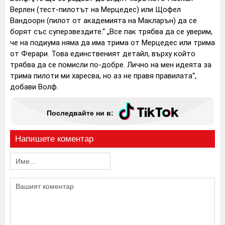
Верлен (тест-пилотът на Мерцедес) или Щофел
Вандоорн (пилот от академията на Макларън) да се
борят със суперзвездите.“ „Все пак трябва да се уверим,
че на подиума няма да има трима от Мерцедес или трима
от Ферари. Това единственият детайл, върху който
трябва да се помисли по-добре. Лично на мен идеята за
трима пилоти ми харесва, но аз не правя правилата“,
добави Волф.
Последвайте ни в:
Напишете коментар