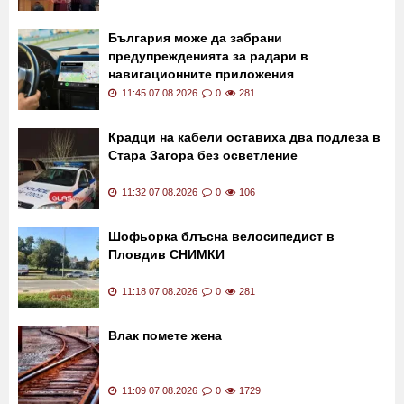
Адвокат на обвиняемите за убийстово в
Пловдив: Никой не е искал да се стига до
този край
12:03 07.08.2026
0
1
България може да забрани
предупрежденията за радари в
навигационните приложения
11:45 07.08.2026
0
281
Крадци на кабели оставиха два подлеза в
Стара Загора без осветление
11:32 07.08.2026
0
106
Шофьорка блъсна велосипедист в
Пловдив СНИМКИ
11:18 07.08.2026
0
281