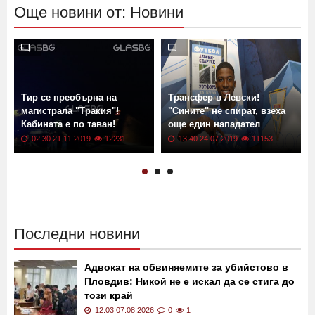
Още новини от: Новини
Тир се преобърна на
Трансфер в Левски!
магистрала "Тракия"!
"Сините" не спират, взеха
Кабината е по таван!
още един нападател
02:30 21.11.2019
12231
13:40 24.07.2019
11153
Последни новини