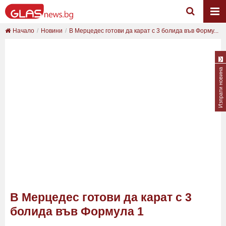
Начало
Новини
В Мерцедес готови да карат с 3 болида във Форму...
Изпрати новина
В Мерцедес готови да карат с 3
болида във Формула 1