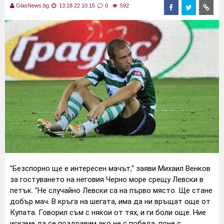
GlasNews.bg
13:18 22.10.15
0
592
"Безспорно ще е интересен мачът," заяви Михаил Венков
за гостуването на неговия Черно море срещу Левски в
петък. "Не случайно Левски са на първо място. Ще стане
добър мач. В кръга на шегата, има да ни връщат още от
Купата. Говорил съм с някои от тях, и ги боли още. Ние
искаме да се поздравим ако не с победа, поне с