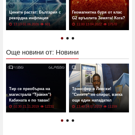
Цените растат: България с
Геомагнитна буря от клас
рекордна инфлация
G2 връхлита Земята! Кога?
13:13 02.06.2026
601
11:00 13.04.2022
17570
Още новини от: Новини
Тир се преобърна на
Трансфер в Левски!
магистрала "Тракия"!
"Сините" не спират, взеха
Кабината е по таван!
още един нападател
02:30 21.11.2019
12231
13:40 24.07.2019
11159