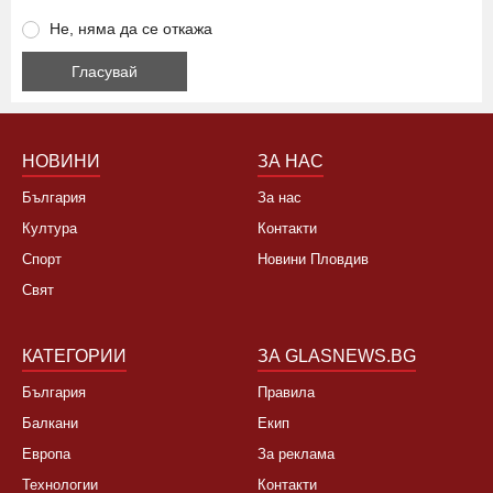
Да, това лято няма да ходя на море
Да, не си заслужава, планирам почивка в чужбина
Не, няма да се откажа
НОВИНИ
ЗА НАС
България
За нас
Култура
Контакти
Спорт
Новини Пловдив
Свят
КАТЕГОРИИ
ЗА GLASNEWS.BG
България
Правила