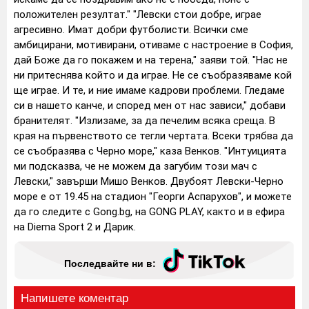
положителен резултат." "Левски стои добре, играе
агресивно. Имат добри футболисти. Всички сме
амбицирани, мотивирани, отиваме с настроение в София,
дай Боже да го покажем и на терена," заяви той. "Нас не
ни притеснява който и да играе. Не се съобразяваме кой
ще играе. И те, и ние имаме кадрови проблеми. Гледаме
си в нашето канче, и според мен от нас зависи," добави
бранителят. "Излизаме, за да печелим всяка среща. В
края на първенството се тегли чертата. Всеки трябва да
се съобразява с Черно море," каза Венков. "Интуицията
ми подсказва, че не можем да загубим този мач с
Левски," завърши Мишо Венков. Двубоят Левски-Черно
море е от 19.45 на стадион "Георги Аспарухов", и можете
да го следите с Gong.bg, на GONG PLAY, както и в ефира
на Diema Sport 2 и Дарик.
Последвайте ни в: