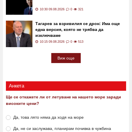
10:45 09.08.2026
0
316
Лоши новини за здравето на Джо Байдън
10:30 09.08.2026
0
321
Тагарев за взривилия се дрон: Има още
една версия, която не трябва да
изключваме
10:15 09.08.2026
0
513
Виж още
Анкета
Ще се откажете ли от летуване на нашето море заради
високите цени?