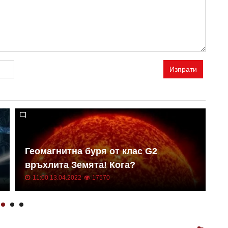
Изпрати
Геомагнитна буря от клас G2
Н
връхлита Земята! Кога?
о
11:00 13.04.2022
17570