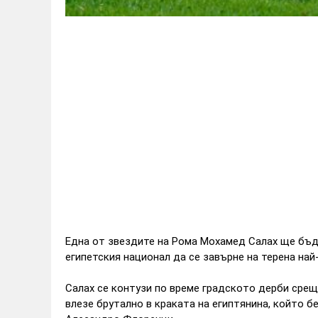
Една от звездите на Рома Мохамед Салах ще бъде
египетския национал да се завърне на терена най
Салах се контузи по време градското дерби срещу
влезе брутално в краката на египтянина, който бе