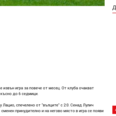
 извън игра за повече от месец. От клуба очакват
-късно до 6 седмици.
 Лацио, спечелено от "вълците" с 2:0. Сенад Лулич
 сменен принудително и на негово място в игра се появи