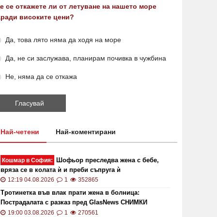
е се откажете ли от летуване на нашето море
аради високите цени?
Да, това лято няма да ходя на море
Да, не си заслужава, планирам почивка в чужбина
Не, няма да се откажа
Най-четени
Най-коментирани
Шофьор преследва жена с бебе,
Кошмар в София:
вряза се в колата ѝ и преби съпруга ѝ
12:19 04.08.2026
1
352865
Тротинетка във влак прати жена в болница:
Пострадалата с разказ пред GlasNews СНИМКИ
19:00 03.08.2026
1
270561