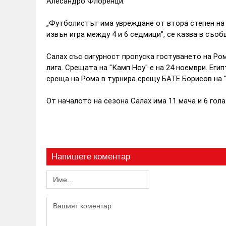
Алесандро Флоренци.
„Футболистът има увреждане от втора степен на 
извън игра между 4 и 6 седмици", се казва в съоб
Салах със сигурност пропуска гостуването на Ро
лига. Срещата на "Камп Ноу" е на 24 ноември. Еги
среща на Рома в турнира срещу БАТЕ Борисов на "
От началото на сезона Салах има 11 мача и 6 гола
Напишете коментар