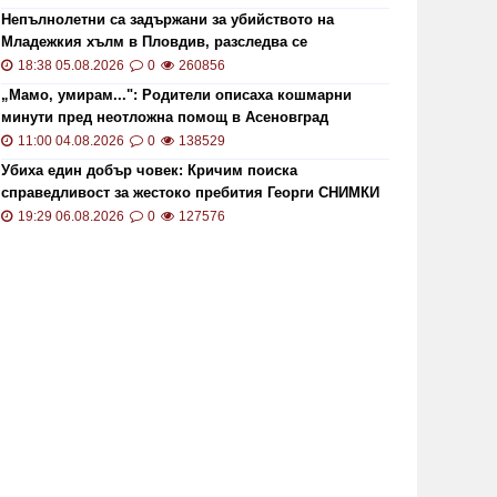
Непълнолетни са задържани за убийството на
Младежкия хълм в Пловдив, разследва се
хомофобски мотив
18:38 05.08.2026
0
260856
„Мамо, умирам...": Родители описаха кошмарни
минути пред неотложна помощ в Асеновград
11:00 04.08.2026
0
138529
Убиха един добър човек: Кричим поиска
справедливост за жестоко пребития Георги СНИМКИ
и ВИДЕО
19:29 06.08.2026
0
127576
ОИ ще проверява за размера на
Цените 
безщетенията при безработица
рекордн
19:15 20.01.2021
7846
13:13 02.0