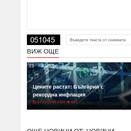
ВИЖ ОЩЕ
 на
Цените растат: България с
ица
рекордна инфлация
13:13 02.06.2026
601