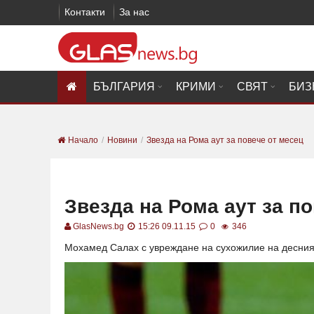
Контакти
За нас
БЪЛГАРИЯ
КРИМИ
СВЯТ
БИЗ
Начало
Новини
Звезда на Рома аут за повече от месец
Звезда на Рома аут за п
GlasNews.bg
15:26 09.11.15
0
346
Мохамед Салах с увреждане на сухожилие на десния