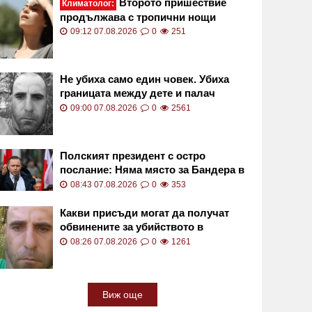
Второто пришествие
Климатолог:
продължава с тропични нощи
непрекъснато
09:12 07.08.2026
0
251
Не убиха само един човек. Убиха
границата между дете и палач
09:00 07.08.2026
0
2561
Полският президент с остро
послание: Няма място за Бандера в
Полша
08:43 07.08.2026
0
353
Какви присъди могат да получат
обвинените за убийството в
Пловдив?
08:26 07.08.2026
0
1261
Виж още