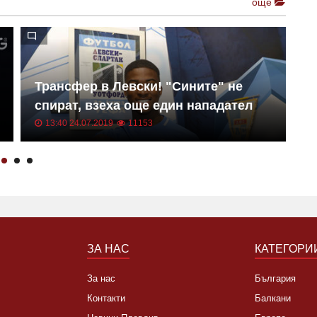
още
Трансфер в Левски! "Сините" не
Е
спират, взеха още един нападател
к
13:40 24.07.2019
11153
ЗА НАС
КАТЕГОРИ
За нас
България
Контакти
Балкани