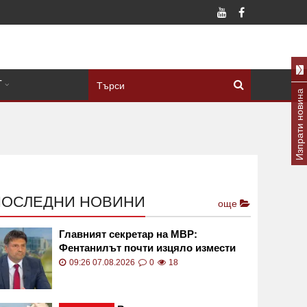
Т
Изпрати новина
ПОСЛЕДНИ НОВИНИ
още
Главният секретар на МВР:
Фентанилът почти изцяло измести
хероина в България
09:26 07.08.2026
0
18