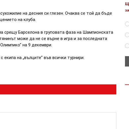
Щ
з
сухожилие на десния си глезен. Очаква се той да бъде
щението на клуба.
ма срещу Барселона в груповата фаза на Шампионската
птянинът може да не се върне в игра и за последната
Олимпико" на 9 декември.
 с екипа на „вълците” във всички турнири.