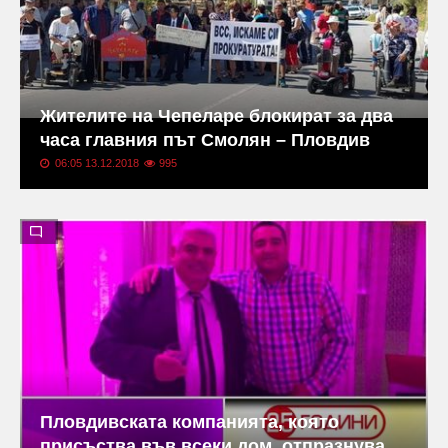
Жителите на Чепеларе блокират за два
часа главния път Смолян – Пловдив
06:05 13.12.2018
995
Пловдивската компанията, която
присъства във всеки дом, отпразнува