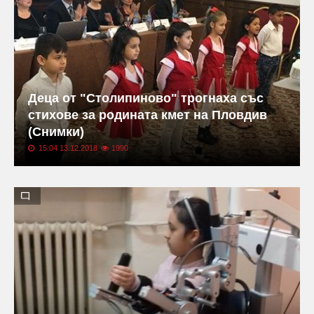
Деца от "Столипиново" трогнаха със
стихове за родината кмет на Пловдив
(Снимки)
15:04 13.12.2018
1990