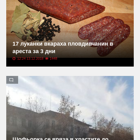
17 луканки вкараха пловдивчанин в
ареста за 3 дни
12:24 13.12.2018
1448
Шофьорка се вряза в храстите до