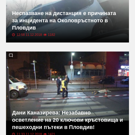
Неспазване на дистанция е причината
за инцидента на Околовръстното в
Пловдив
12:58 11.12.2018
1182
Дани Каназирева: Незабавно
осветление на 20 ключови кръстовища и
пешеходни пътеки в Пловдив!
11:33 11.12.2018
1421