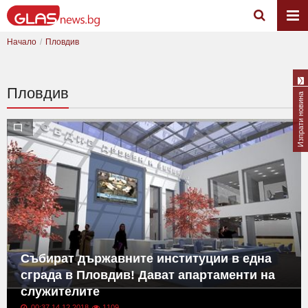
Начало
Пловдив
Пловдив
Изпрати новина
Събират държавните институции в една
сграда в Пловдив! Дават апартаменти на
служителите
00:37 14.12.2018
1109