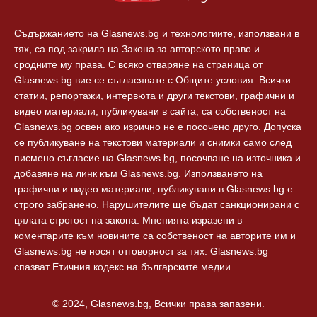
Съдържанието на Glasnews.bg и технологиите, използвани в
тях, са под закрила на Закона за авторското право и
сродните му права. С всяко отваряне на страница от
Glasnews.bg вие се съгласявате с Общите условия. Всички
статии, репортажи, интервюта и други текстови, графични и
видео материали, публикувани в сайта, са собственост на
Glasnews.bg освен ако изрично не е посочено друго. Допуска
се публикуване на текстови материали и снимки само след
писмено съгласие на Glasnews.bg, посочване на източника и
добавяне на линк към Glasnews.bg. Използването на
графични и видео материали, публикувани в Glasnews.bg е
строго забранено. Нарушителите ще бъдат санкционирани с
цялата строгост на закона. Мненията изразени в
коментарите към новините са собственост на авторите им и
Glasnews.bg не носят отговорност за тях. Glasnews.bg
спазват Етичния кодекс на българските медии.
© 2024, Glasnews.bg, Всички права запазени.