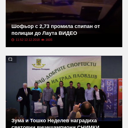
Шофьор с 2,73 промила спипан от
полицаи до Лаута ВИДЕО
11:52 12.12.2018
1605
Зума и Тошко Неделев наградиха
световни вицешампиони СНИМКИ