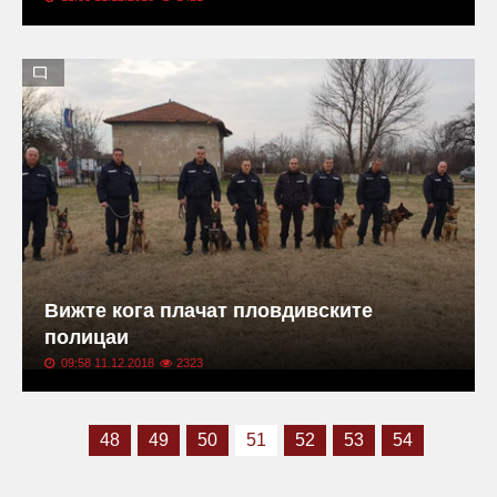
Вижте кога плачат пловдивските
полицаи
09:58 11.12.2018
2323
48
49
50
51
52
53
54