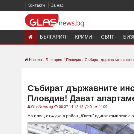
Контакти
За нас
БЪЛГАРИЯ
КРИМИ
СВЯТ
БИЗ
Начало
България
Пловдив
Събират държавните институц
Събират държавните инс
Пловдив! Дават апартам
GlasNews.bg
00:37 14.12.18
0
1109
На площ от 4 дка в район „Южен” вдигат комплекс с