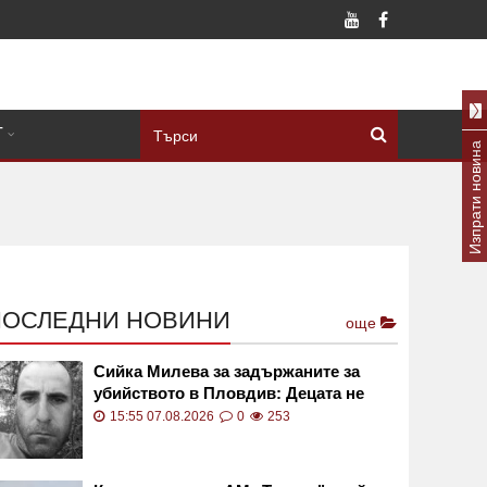
Т
Изпрати новина
ПОСЛЕДНИ НОВИНИ
още
Сийка Милева за задържаните за
убийството в Пловдив: Децата не
трябва да бият до смърт
15:55 07.08.2026
0
253