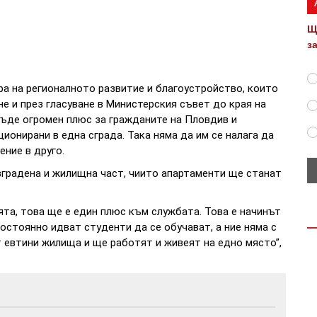
Щ
з
ра на регионалното развитие и благоустройство, които
е и през гласуване в Министерския съвет до края на
бъде огромен плюс за гражданите на Пловдив и
ионирани в една сграда. Така няма да им се налага да
ение в друго.
зградена и жилищна част, чиито апартаменти ще станат
ята, това ще е един плюс към службата. Това е начинът
стоянно идват студенти да се обучават, а ние няма с
т евтини жилища и ще работят и живеят на едно място”,