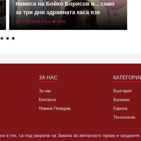
Намеса на Бойко Борисов и... само
К
за три дни здравната каса взе
м
решение! Ще плати лечението на
м
17:00 30.08.2019
3836
Мила!
ЗА НАС
КАТЕГОРИ
За нас
България
Контакти
Балкани
Новини Пловдив
Европа
Технологии
и в тях, са под закрила на Закона за авторското право и сродните