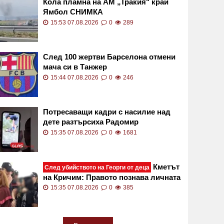
Кола пламна на АМ „Тракия" край
Ямбол СНИМКА
15:53 07.08.2026
0
289
След 100 жертви Барселона отмени
мача си в Танжер
15:44 07.08.2026
0
246
Потресаващи кадри с насилие над
дете разтърсиха Радомир
15:35 07.08.2026
0
1681
Кметът
След убийството на Георги от деца
на Кричим: Правото познава личната
наказателна отговорност. То не
15:35 07.08.2026
0
385
познава колективната вина