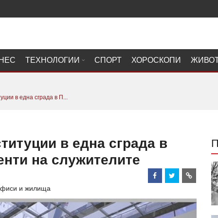
НЕС
ТЕХНОЛОГИИ
СПОРТ
ХОРОСКОПИ
ЖИВО
ии в една сграда в П...
титуции в една сграда в
енти на служителите
 офиси и жилища