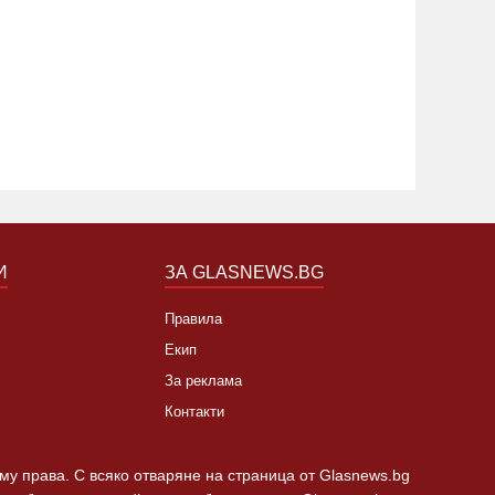
елеша имал златно имане в
Скокове
азето. Претърсват с
заря дн
еталотърсачи
13:15 30.08.2019
3383
13:10 01.0
И
ЗА GLASNEWS.BG
Правила
Екип
За реклама
Контакти
 му права. С всяко отваряне на страница от Glasnews.bg