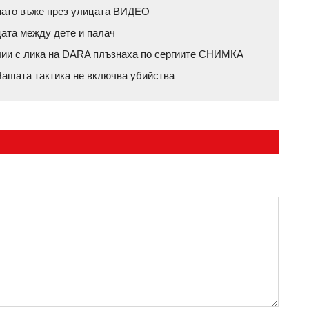
пънато въже през улицата ВИДЕО
цата между дете и палач
влии с лика на DARA плъзнаха по сергиите СНИМКА
ашата тактика не включва убийства