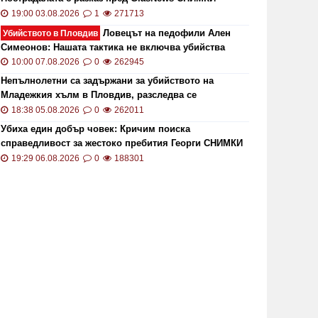
19:00 03.08.2026
1
271713
Ловецът на педофили Ален
Убийството в Пловдив
Симеонов: Нашата тактика не включва убийства
10:00 07.08.2026
0
262945
Непълнолетни са задържани за убийството на
Младежкия хълм в Пловдив, разследва се
хомофобски мотив
18:38 05.08.2026
0
262011
Убиха един добър човек: Кричим поиска
справедливост за жестоко пребития Георги СНИМКИ
и ВИДЕО
19:29 06.08.2026
0
188301