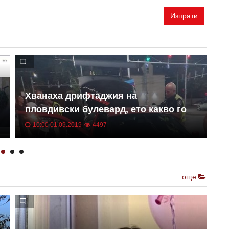
Изпрати
Хванаха дрифтаджия на
К
пловдивски булевард, ето какво го
К
чака
п
10:00 01.09.2019
4497
к
к
още