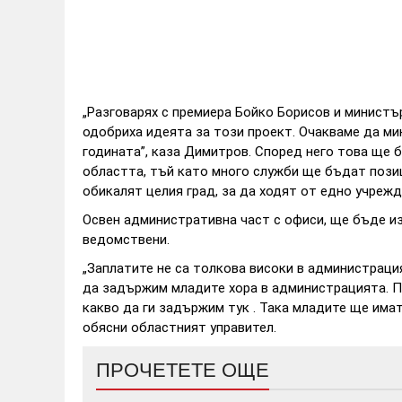
„Разговарях с премиера Бойко Борисов и министъ
одобриха идеята за този проект. Очакваме да мин
годината”, каза Димитров. Според него това ще 
областта, тъй като много служби ще бъдат позиц
обикалят целия град, за да ходят от едно учрежд
Освен административна част с офиси, ще бъде и
ведомствени.
„Заплатите не са толкова високи в администраци
да задържим младите хора в администрацията. По
какво да ги задържим тук . Така младите ще има
обясни областният управител.
ПРОЧЕТЕТЕ ОЩЕ