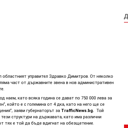
ал областният управител Здравко Димитров. От няколко
ляма част от държавните звена в нов административен
е.
д наем, като всяка година се дават по 750 000 лева за
”, който е с големина от 4 дка, като на него ще се
щения”, заяви губернаторът за
TrafficNews.bg.
Той
 тези структури на държавата, като има различни
от тях е той да бъде вдигнат на обезщетение.