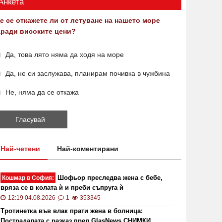
Анкета
е се откажете ли от летуване на нашето море
аради високите цени?
Да, това лято няма да ходя на море
Да, не си заслужава, планирам почивка в чужбина
Не, няма да се откажа
Най-четени
Най-коментирани
Шофьор преследва жена с бебе,
Кошмар в София:
вряза се в колата ѝ и преби съпруга ѝ
12:19 04.08.2026
1
353345
Тротинетка във влак прати жена в болница:
Пострадалата с разказ пред GlasNews СНИМКИ