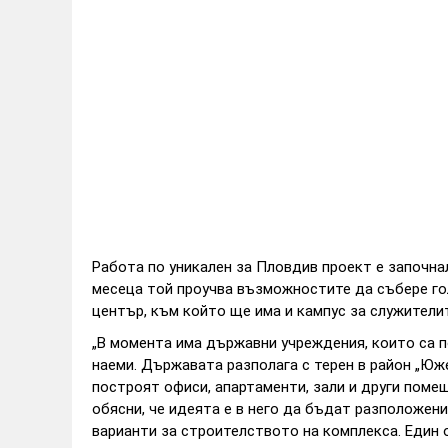
Работа по уникален за Пловдив проект е започн
месеца той проучва възможностите да събере го
център, към който ще има и кампус за служителит
„В момента има държавни учреждения, които са по
наеми. Държавата разполага с терен в район „Южен
построят офиси, апартаменти, зали и други поме
обясни, че идеята е в него да бъдат разположени
варианти за строителството на комплекса. Един 