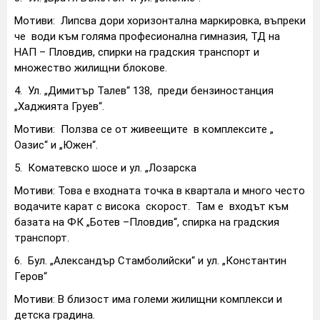
Мотиви: Липсва дори хоризонтална маркировка, въпреки
че води към голяма професионална гимназия, ТД на
НАП – Пловдив, спирки на градския транспорт и
множество жилищни блокове.
4.
Ул. „Димитър Талев“ 138, преди бензиностанция
„Хаджията Груев“.
Мотиви: Ползва се от живеещите в комплексите „
Оазис“ и „Южен“.
5.
Коматевско шосе и ул. „Лозарска
Мотиви: Това е входната точка в квартала и много често
водачите карат с висока скорост. Там е входът към
базата на ФК „Ботев –Пловдив“, спирка на градския
транспорт.
6.
Бул. „Александър Стамболийски“ и ул. „Константин
Геров“
Мотиви: В близост има големи жилищни комплекси и
детска градина.