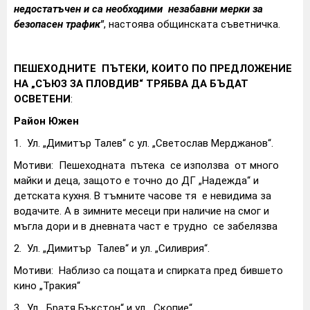
недостатъчен и са необходими незабавни мерки за
безопасен трафик"
, настоява общинската съветничка.
ПЕШЕХОДНИТЕ ПЪТЕКИ, КОИТО ПО ПРЕДЛОЖЕНИЕ
НА „СЪЮЗ ЗА ПЛОВДИВ“ ТРЯБВА ДА БЪДАТ
ОСВЕТЕНИ
:
Район Южен
1.
Ул. „Димитър Талев“ с ул. „Светослав Мерджанов“.
Мотиви: Пешеходната пътека се използва от много
майки и деца, защото е точно до ДГ „Надежда“ и
детската кухня. В тъмните часове тя е невидима за
водачите. А в зимните месеци при наличие на смог и
мъгла дори и в дневната част е трудно се забелязва
2.
Ул. „Димитър Талев“ и ул. „Силиврия“.
Мотиви: Наблизо са пощата и спирката пред бившето
кино „Тракия“
3.
Ул. „Братя Бъкстон“ и ул. „Скопие“.