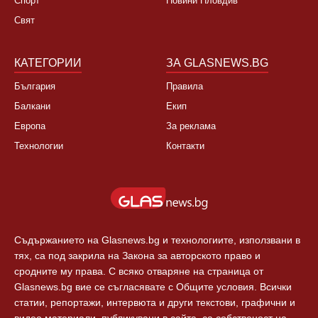
Спорт
Новини Пловдив
Свят
КАТЕГОРИИ
ЗА GLASNEWS.BG
България
Правила
Балкани
Екип
Европа
За реклама
Технологии
Контакти
Съдържанието на Glasnews.bg и технологиите, използвани в
тях, са под закрила на Закона за авторското право и
сродните му права. С всяко отваряне на страница от
Glasnews.bg вие се съгласявате с Общите условия. Всички
статии, репортажи, интервюта и други текстови, графични и
видео материали, публикувани в сайта, са собственост на