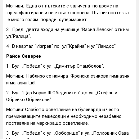
Мотиви: Една от пътеките е заличена по време на
преасфалтиране и не е възстановена. Пътникопотокът
е много голям поради супермаркет.
3. Пред двата входа на училище "Васил Левски" откъм
ул."Ралица".
4. В квартал "Изгрев" по ул."Крайна" и ул."Ландос"
Район Северен
1.
Бул. „Победа“ с ул. „Димитър Стамболов“.
Мотиви: Наблизо се намира Френска езикова гимназия
и магазин Lidl.
2.
Бул. "Цар Борис III Обединител" до ул. „Стефан и
Обрейко Обрейкови“.
Мотиви: Слабото осветление на булеварда и често
преминаващите пешеходци е необходимо незабавно
поставяне на маркиращо осветление.
3.
Бул. „Победа“ с ул. „Ооборище“ и ул. „Полковник Сава