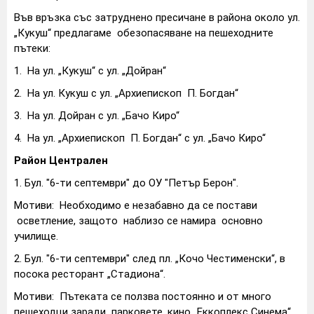
Във връзка със затруднено пресичане в района около ул.
„Кукуш“ предлагаме обезопасяване на пешеходните
пътеки:
1. На ул. „Кукуш“ с ул. „Дойран“
2. На ул. Кукуш с ул. „Архиепископ П. Богдан“
3. На ул. Дойран с ул. „Бачо Киро“
4. На ул. „Архиепископ П. Богдан“ с ул. „Бачо Киро“
Район Централен
1. Бул. "6-ти септември" до ОУ "Петър Берон".
Мотиви: Необходимо е незабавно да се постави
осветление, защото наблизо се намира основно
училище.
2. Бул. "6-ти септември" след пл. „Кочо Честименски“, в
посока ресторант „Стадиона“.
Мотиви: Пътеката се ползва постоянно и от много
пешеходци заради парковете, кино „Еккоплекс Синема“,