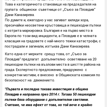
Това е категоричното становище на председателя на
групата общински съветници от „Съюз за Пловдив“
Дани Каназирева.
По думите и, ежегодно у нас загиват хиляди хора,
пресичайки неосветени кръстовища и пешеходни пътеки
с изтрита маркировка. България е на първо място в
Европа по този вид инциденти, а Пловдив е в челната
класация на градовете с най-много тежки катастрофи, с
пострадали и загинали, изтъква Дани Каназирева.
Като една от мерките срещу това, от „Съюз за
Пловдив“ предлагат допълнително осветяване на 20
пешеходни пътеки на възлови места в шестте района на
града. Експертното предложение, придружено с
конкретни мотиви, е внесено в Общинската комисия по
безопасност на движението.
"Първата и последна такава инвестиция в община
Пловдив е направена през 2014 г. Тогава 50 пешеходни
пътеки бяха оборудвани с допълнителни светлини.
Считаме, че има ефект от това, но той вече е крайно