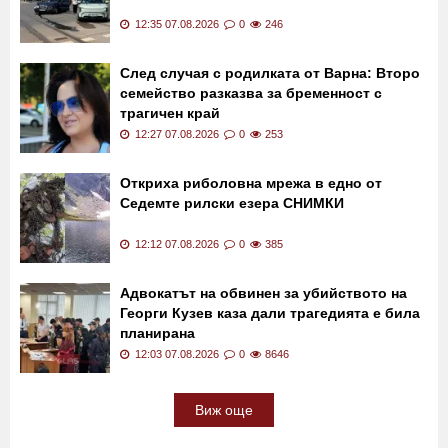
12:35 07.08.2026
0
246
След случая с родилката от Варна: Второ
семейство разказва за бременност с
трагичен край
12:27 07.08.2026
0
253
Откриха риболовна мрежа в едно от
Седемте рилски езера СНИМКИ
12:12 07.08.2026
0
385
Адвокатът на обвинен за убийството на
Георги Кузев каза дали трагедията е била
планирана
12:03 07.08.2026
0
8646
Виж още