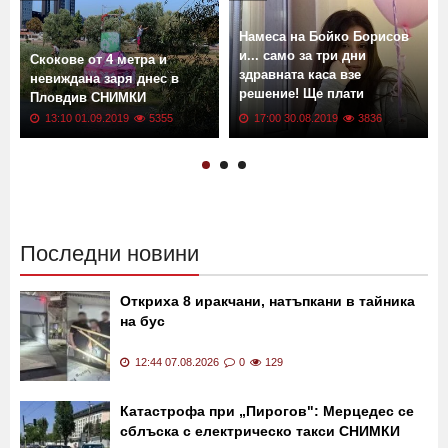
Намеса на Бойко Борисов
и... само за три дни
Скокове от 4 метра и
здравната каса взе
невиждана заря днес в
решение! Ще плати
Пловдив СНИМКИ
лечението на Мила!
13:10 01.09.2019
5355
17:00 30.08.2019
3836
Последни новини
Откриха 8 иракчани, натъпкани в тайника
на бус
12:44 07.08.2026
0
129
Катастрофа при „Пирогов": Мерцедес се
сблъска с електрическо такси СНИМКИ