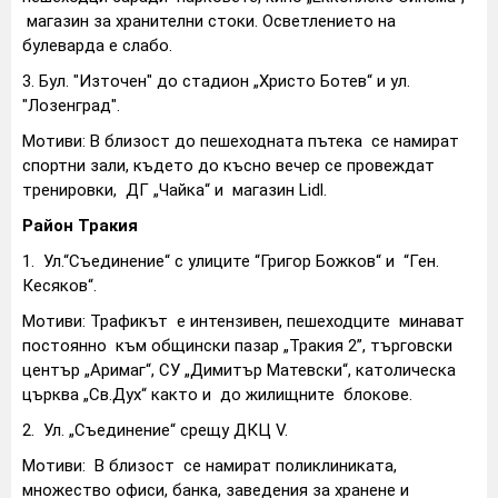
магазин за хранителни стоки. Осветлението на
булеварда е слабо.
3. Бул. "Източен" до стадион „Христо Ботев“ и ул.
"Лозенград".
Мотиви: В близост до пешеходната пътека се намират
спортни зали, където до късно вечер се провеждат
тренировки, ДГ „Чайка“ и магазин Lidl.
Район Тракия
1.
Ул.“Съединение“ с улиците “Григор Божков“ и “Ген.
Кесяков“.
Мотиви: Трафикът е интензивен, пешеходците минават
постоянно към общински пазар „Тракия 2”, търговски
център „Аримаг“, СУ „Димитър Матевски“, католическа
църква „Св.Дух“ както и до жилищните блокове.
2.
Ул. „Съединение“ срещу ДКЦ V.
Мотиви: В близост се намират поликлиниката,
множество офиси, банка, заведения за хранене и