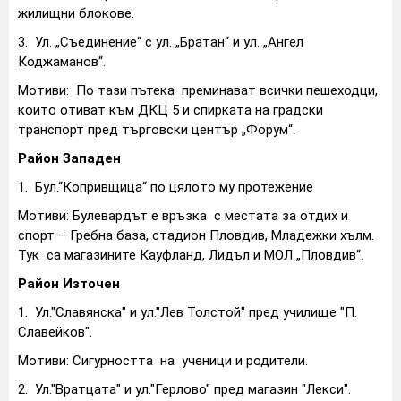
жилищни блокове.
3.
Ул. „Съединение“ с ул. „Братан“ и ул. „Ангел
Коджаманов“.
Мотиви: По тази пътека преминават всички пешеходци,
които отиват към ДКЦ 5 и спирката на градски
транспорт пред търговски център „Форум“.
Район Западен
1.
Бул.“Копривщица“ по цялото му протежение
Мотиви: Булевардът е връзка с местата за отдих и
спорт – Гребна база, стадион Пловдив, Младежки хълм.
Тук са магазините Кауфланд, Лидъл и МОЛ „Пловдив“.
Район Източен
1.
Ул."Славянска" и ул."Лев Толстой" пред училище "П.
Славейков".
Мотиви: Сигурността на ученици и родители.
2.
Ул."Вратцата" и ул."Герлово" пред магазин "Лекси".