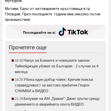
Муткуров“.
Мотиви: Едно от натоварените кръстовища в гр.
Пловдив. През последните години има няколко пътни
произшествия.
Последвайте ни в:
Прочетете още
Напук на Божиите и човешките закони:
18:00
Тийнейджъри убиват из България - 2 случая за 4
месеца
Убиха един добър човек: Кричим поиска
19:29
справедливост за жестоко пребития Георги
СНИМКИ и ВИДЕО
Безумие на АМ „Тракия": Джип тръгна срещу
21:29
движението в аварийната лента ВИДЕО