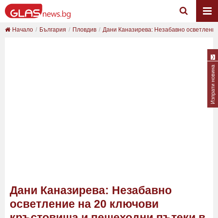
Начало
България
Пловдив
Дани Каназирева: Незабавно осветление 
Изпрати новина
Дани Каназирева: Незабавно
осветление на 20 ключови
кръстовища и пешеходни пътеки в