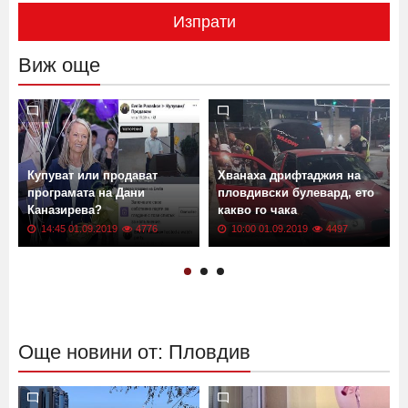
Изпрати
Виж още
Купуват или продават
Хванаха дрифтаджия на
програмата на Дани
пловдивски булевард, ето
Каназирева?
какво го чака
14:45 01.09.2019
4776
10:00 01.09.2019
4497
Още новини от: Пловдив