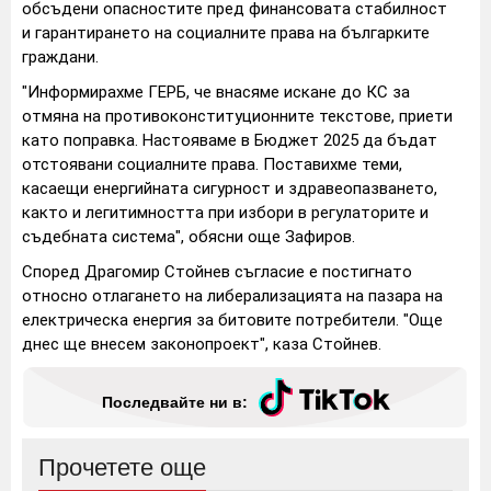
обсъдени опасностите пред финансовата стабилност
и гарантирането на социалните права на българките
граждани.
"Информирахме ГЕРБ, че внасяме искане до КС за
отмяна на противоконституционните текстове, приети
като поправка. Настояваме в Бюджет 2025 да бъдат
отстоявани социалните права. Поставихме теми,
касаещи енергийната сигурност и здравеопазването,
както и легитимността при избори в регулаторите и
съдебната система", обясни още Зафиров.
Според Драгомир Стойнев съгласие е постигнато
относно отлагането на либерализацията на пазара на
електрическа енергия за битовите потребители. "Още
днес ще внесем законопроект", каза Стойнев.
Последвайте ни в:
Прочетете още