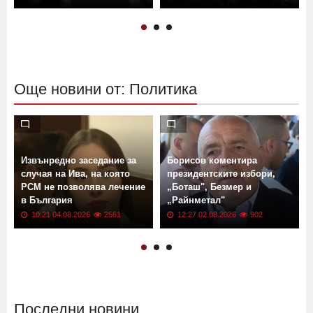
Още новини от: Политика
Извънредно заседание за
Борисов коментира
случая на Ива, на която
президентските избори,
РСМ не позволява лечение
„Боташ", Безмер и
в България
„Райнметал"
10:21 04.08.2026
2561
12:27 02.08.2026
902
Последни новини