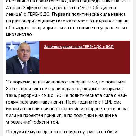
съставяне на правителство", каза председателят на БСП
Атанас Зафиров след срещата на "БСП-Обединена
левица" с ГЕРБ-СДС. Първата политическа сила извика
на разговори социалистите като част от първия етап на
обсъждане на приоритети за съставяне на управленско
мнозинство.
Започна срещата на ГЕРБ-СДС с БСП
"Говорихме по националноотговорни теми, по политики.
За нас политика се прави с диалог, бюджет се приема
така, реформи - също. БСП е политическата сила с най-
голям парламентарен опит. През годините с ГЕРБ сме
имали антагонистично отношение и спорове, но те не са
били на проектен принцип, а по политики и начин на
управление", обясни той.
По думите му на срещата в сряда сутринта са били