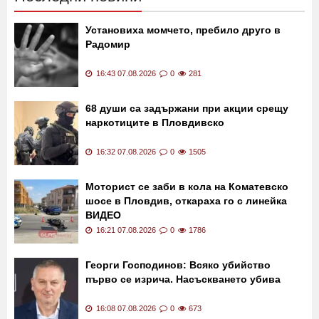
Установиха момчето, пребило друго в
Радомир
16:43 07.08.2026
0
281
68 души са задържани при акции срещу
наркотиците в Пловдивско
16:32 07.08.2026
0
1505
Моторист се заби в кола на Коматевско
шосе в Пловдив, откараха го с линейка
ВИДЕО
16:21 07.08.2026
0
1786
Георги Господинов: Всяко убийство
първо се изрича. Насъскването убива
16:08 07.08.2026
0
673