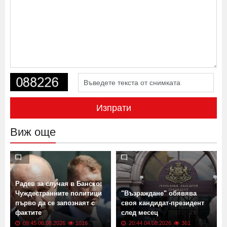
Изпрати
Виж още
Радев за случая в Банско:
Чуждестранните политици
"Възраждане" обявява
първо да се запознаят с
своя кандидат-президент
фактите
след месец
09:45 06.08.2026
1016
20:44 04.08.2026
361