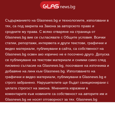
Съдържанието на Glasnews.bg и технологиите, използвани в
тях, са под закрила на Закона за авторското право и
сродните му права. С всяко отваряне на страница от
Glasnews.bg вие се съгласявате с Общите условия. Всички
статии, репортажи, интервюта и други текстови, графични и
видео материали, публикувани в сайта, са собственост на
Glasnews.bg освен ако изрично не е посочено друго. Допуска
се публикуване на текстови материали и снимки само след
писмено съгласие на Glasnews.bg, посочване на източника и
добавяне на линк към Glasnews.bg. Използването на
графични и видео материали, публикувани в Glasnews.bg е
строго забранено. Нарушителите ще бъдат санкционирани с
цялата строгост на закона. Мненията изразени в
коментарите към новините са собственост на авторите им и
Glasnews.bg не носят отговорност за тях. Glasnews.bg
спазват Етичния кодекс на българските медии.