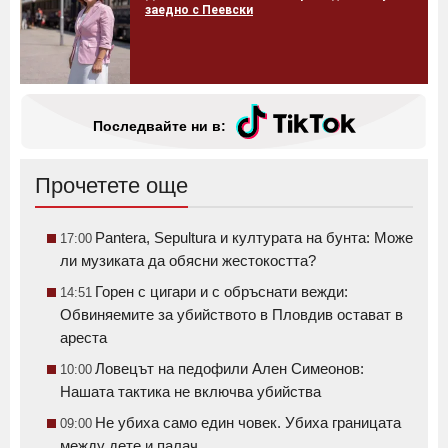
заедно с Пеевски
Последвайте ни в:
Прочетете още
Pantera, Sepultura и културата на бунта: Може
17:00
ли музиката да обясни жестокостта?
Горен с цигари и с обръснати вежди:
14:51
Обвиняемите за убийството в Пловдив остават в
ареста
Ловецът на педофили Ален Симеонов:
10:00
Нашата тактика не включва убийства
Не убиха само един човек. Убиха границата
09:00
между дете и палач