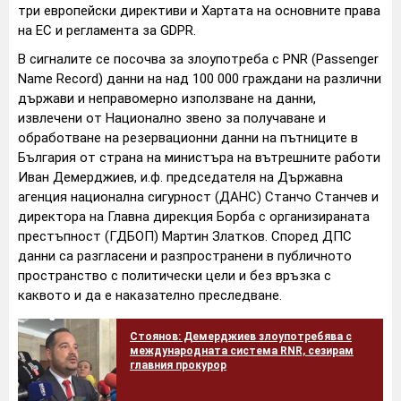
три европейски директиви и Хартата на основните права
на ЕС и регламента за GDPR.
В сигналите се посочва за злоупотреба с PNR (Passenger
Name Record) данни на над 100 000 граждани на различни
държави и неправомерно използване на данни,
извлечени от Национално звено за получаване и
обработване на резервационни данни на пътниците в
България от страна на министъра на вътрешните работи
Иван Демерджиев, и.ф. председателя на Държавна
агенция национална сигурност (ДАНС) Станчо Станчев и
директорa на Главна дирекция Борба с организираната
престъпност (ГДБОП) Мартин Златков. Според ДПС
данни са разгласени и разпространени в публичното
пространство с политически цели и без връзка с
каквото и да е наказателно преследване.
Стоянов: Демерджиев злоупотребява с
международната система RNR, сезирам
главния прокурор