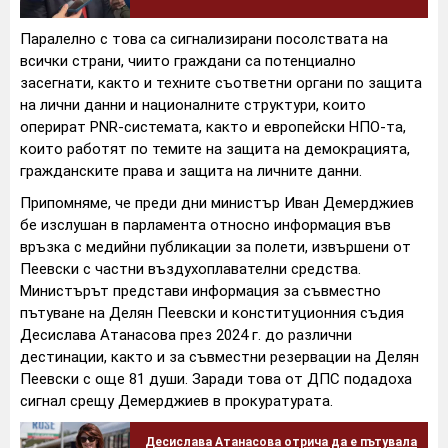
Паралелно с това са сигнализирани посолствата на
всички страни, чиито граждани са потенциално
засегнати, както и техните съответни органи по защита
на лични данни и националните структури, които
оперират PNR-системата, както и европейски НПО-та,
които работят по темите на защита на демокрацията,
гражданските права и защита на личните данни.
Припомняме, че преди дни министър Иван Демерджиев
бе изслушан в парламента относно информация във
връзка с медийни публикации за полети, извършени от
Пеевски с частни въздухоплавателни средства.
Министърът представи информация за съвместно
пътуване на Делян Пеевски и конституционния съдия
Десислава Атанасова през 2024 г. до различни
дестинации, както и за съвместни резервации на Делян
Пеевски с още 81 души. Заради това от ДПС подадоха
сигнал срещу Демерджиев в прокуратурата.
Десислава Атанасова отрича да е пътувала