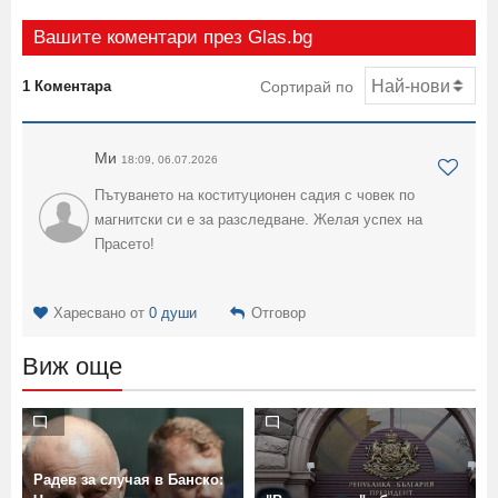
Вашите коментари през Glas.bg
1 Коментара
Сортирай по
Ми
18:09, 06.07.2026
Пътуването на коституционен садия с човек по
магнитски си е за разследване. Желая успех на
Прасето!
Харесвано от
0 души
Отговор
Виж още
Радев за случая в Банско: