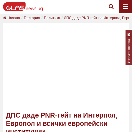
Начало
България
Политика
ДПС даде PNR-гейт на Интерпол, Европо
Изпрати новина
ДПС даде PNR-гейт на Интерпол,
Европол и всички европейски
институции