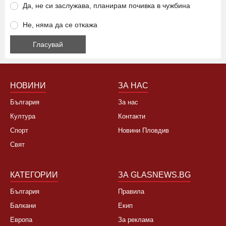
Да, не си заслужава, планирам почивка в чужбина
Не, няма да се откажа
НОВИНИ
ЗА НАС
България
За нас
Култура
Контакти
Спорт
Новини Пловдив
Свят
КАТЕГОРИИ
ЗА GLASNEWS.BG
България
Правила
Балкани
Екип
Европа
За реклама