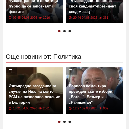
Чуждестранните политици
"Възраждане" обявява
първо да се запознаят с
своя кандидат-президент
фактите
след месец
09:45 06.08.2026
1016
20:44 04.08.2026
361
Още новини от: Политика
Извънредно заседание за
Борисов коментира
случая на Ива, на която
президентските избори,
РСМ не позволява лечение
„Боташ", Безмер и
в България
„Райнметал"
10:21 04.08.2026
2561
12:27 02.08.2026
902