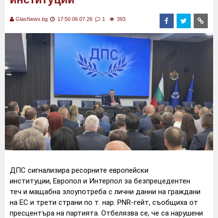
GlasNews.bg
17:50 06.07.26
1
393
ДПС сигнализира ресорните европейски
институции, Европол и Интерпол за безпрецедентен
теч и мащабна злоупотреба с лични данни на граждани
на ЕС и трети страни по т. нар. PNR-гейт, съобщиха от
пресцентъра на партията. Отбелязва се, че са нарушени