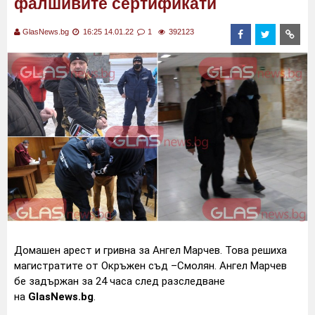
фалшивите сертификати
GlasNews.bg
16:25 14.01.22
1
392123
Домашен арест и гривна за Ангел Марчев. Това решиха
магистратите от Окръжен съд –Смолян. Ангел Марчев
бе задържан за 24 часа след разследване
на
GlasNews.bg
.