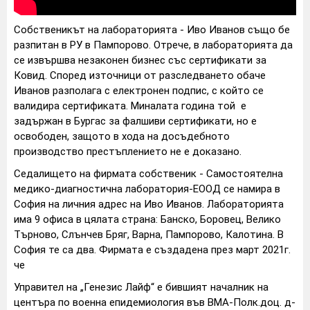
Собственикът на лабораторията - Иво Иванов също бе
разпитан в РУ в Пампорово. Отрече, в лабораторията да
се извършва незаконен бизнес със сертификати за
Ковид. Според източници от разследването обаче
Иванов разполага с електронен подпис, с който се
валидира сертификата. Миналата година той е
задържан в Бургас за фалшиви сертификати, но е
освободен, защото в хода на досъдебното
производство престъплението не е доказано.
Седалището на фирмата собственик - Самостоятелна
медико-диагностична лаборатория-ЕООД се намира в
София на личния адрес на Иво Иванов. Лабораторията
има 9 офиса в цялата страна: Банско, Боровец, Велико
Търново, Слънчев Бряг, Варна, Пампорово, Калотина. В
София те са два. Фирмата е създадена през март 2021г.
че
Управител на „Генезис Лайф“ е бившият началник на
центъра по военна епидемиология във ВМА-Полк.доц. д-