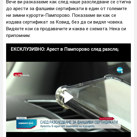
Вече ви разказахме как след наше разследване се стигна
до арести за фалшиви сертификати в един от големите
ни зимни курорти-Пампорово. Показахме ви как се
издава сертификат за Ковид, без да си видял човека.
Видяхте кои са продавачите и каква е схемата. Нека си
припомним: