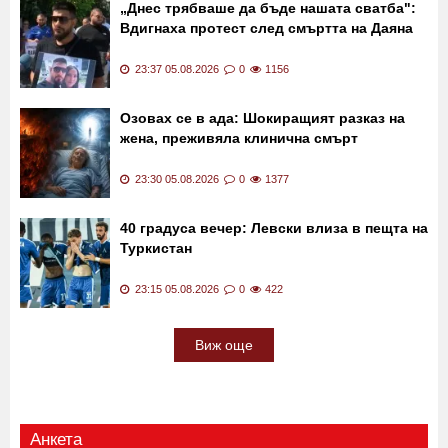
„Днес трябваше да бъде нашата сватба":
Вдигнаха протест след смъртта на Даяна
23:37 05.08.2026
0
1156
Озовах се в ада: Шокиращият разказ на
жена, преживяла клинична смърт
23:30 05.08.2026
0
1377
40 градуса вечер: Левски влиза в пещта на
Туркистан
23:15 05.08.2026
0
422
Виж още
Анкета