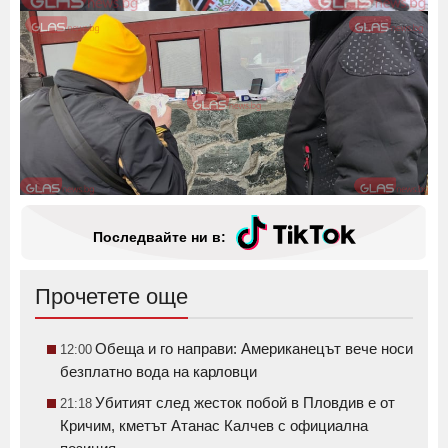
Последвайте ни в:
Прочетете още
Обеща и го направи: Американецът вече носи
12:00
безплатно вода на карловци
Убитият след жесток побой в Пловдив е от
21:18
Кричим, кметът Атанас Калчев с официална