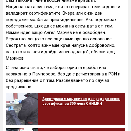
съм запознат ние въобще нямаме връзка с
Националната система, която генерират тези кодове и
валидират сертификатите. Вчера или онзи ден
подадохме молба за присъединяване. Ако подозирах
собственика, щях да се махна на секундата от там.
Нямам идея защо Ангел Марчев не е освободен.
Вероятно, защото все още няма правно основание.
Сестрата, която взимаше кръв напусна доброволно,
защото и на нея и дойде изненадващо“., обясни доц.
Маринов.
Стана ясно също, че лабораторията е работила
незаконно в Пампорово, без да е регистрирана в РЗИ и
без разрешение от там. Разследването по случая
продължава.
Арестуваха мъж, опитал да продаде зелен
сертификат за 300 лева СНИМКИ