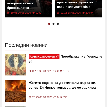
присвояване, пране на
авторитетът не е
пари и злоупотреба с
бронежилетка
доверие
19:05 20.06.2026
9290
21:15 18.06.2026
29649
Последни новини
Преображение Господне
Какви са поверията?
е!
00:01 06.08.2026
0
1576
Жегите още не са достигнали върха си:
супер Ел Ниньо тепърва ще се засилва
23:45 05.08.2026
0
771