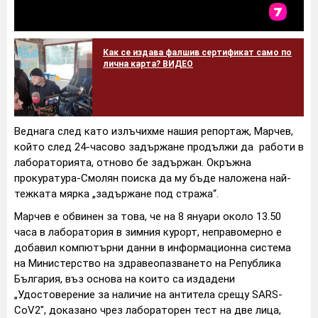
Как се издава фалшив сертификат само по
лична карта? ВИДЕО
Веднага след като излъчихме нашия репортаж, Марчев,
който след 24-часово задържане продължи да работи в
лабораторията, отново бе задържан. Окръжна
прокуратура-Смолян поиска да му бъде наложена най-
тежката мярка „задържане под стража“.
Марчев е обвинен за това, че на 8 януари около 13.50
часа в лаборатория в зимния курорт, неправомерно е
добавил компютърни данни в информационна система
на Министерство на здравеопазването на Република
България, въз основа на които са издадени
„Удостоверение за наличие на антитела срещу SARS-
СоV2", доказано чрез лабораторен тест на две лица,