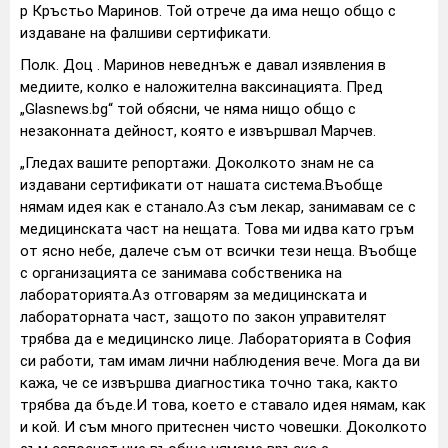
р Кръстьо Маринов. Той отрече да има нещо общо с
издаване на фалшиви сертификати.
Полк. Доц . Маринов неведнъж е давал изявления в
медиите, колко е наложителна ваксинацията. Пред
„Glasnews.bg“ той обясни, че няма нищо общо с
незаконната дейност, която е извършвал Марчев.
„Гледах вашите репортажи. Доколкото знам не са
издавани сертификати от нашата система.Въобще
нямам идея как е станало.Аз съм лекар, занимавам се с
медицинската част на нещата. Това ми идва като гръм
от ясно небе, далече съм от всички тези неща. Въобще
с организацията се занимава собственика на
лабораторията.Аз отговарям за медицинската и
лабораторната част, защото по закон управителят
трябва да е медицинско лице. Лабораторията в София
си работи, там имам лични наблюдения вече. Мога да ви
кажа, че се извършва диагностика точно така, както
трябва да бъде.И това, което е ставало идея нямам, как
и кой. И съм много притеснен чисто човешки. Доколкото