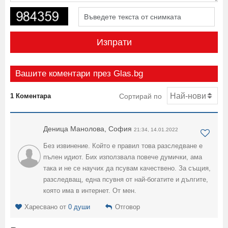
Изпрати
Вашите коментари през Glas.bg
1 Коментара
Сортирай по
Деница Манолова, София
21:34, 14.01.2022
Без извинение. Който е правил това разследване е
пълен идиот. Бих използвала повече думички, ама
така и не се научих да псувам качествено. За същия,
разследващ, една псувня от най-богатите и дългите,
която има в интернет. От мен.
Харесвано от
0 души
Отговор