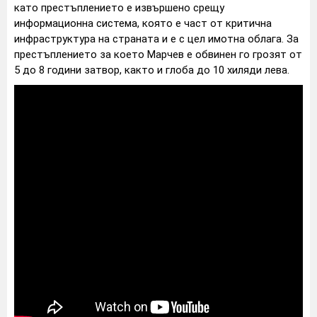
като престъплението е извършено срещу
информационна система, която е част от критична
инфраструктура на страната и е с цел имотна облага. За
престъплението за което Марчев е обвинен го грозят от
5 до 8 години затвор, както и глоба до 10 хиляди лева.