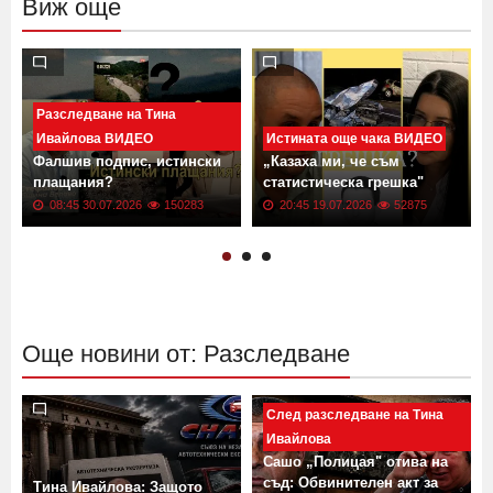
Виж още
Разследване на Тина
Ивайлова ВИДЕО
Истината още чака ВИДЕО
Фалшив подпис, истински
„Казаха ми, че съм
плащания?
статистическа грешка"
08:45 30.07.2026
150283
20:45 19.07.2026
52875
Още новини от: Разследване
След разследване на Тина
Ивайлова
Сашо „Полицая" отива на
съд: Обвинителен акт за
Тина Ивайлова: Защото