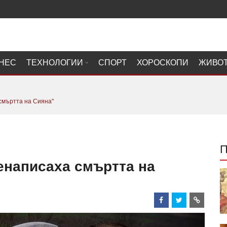
НЕС
ТЕХНОЛОГИИ
СПОРТ
ХОРОСКОПИ
ЖИВО
смъртта на Сияна"
енаписаха смъртта на