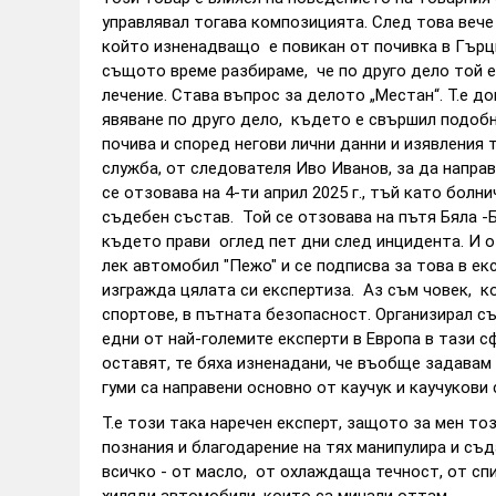
управлявал тогава композицията. След това веч
който изненадващо е повикан от почивка в Гърци
същото време разбираме, че по друго дело той е
лечение. Става въпрос за делото „Местан“. Т.е д
явяване по друго дело, където е свършил подобн
почива и според негови лични данни и изявления
служба, от следователя Иво Иванов, за да напра
се отзовава на 4-ти април 2025 г., тъй като болн
съдебен състав. Той се отзовава на пътя Бяла -
където прави оглед пет дни след инцидента. И о
лек автомобил "Пежо" и се подписва за това в е
изгражда цялата си експертиза. Аз съм човек, к
спортове, в пътната безопасност. Организирал с
едни от най-големите експерти в Европа в тази с
оставят, те бяха изненадани, че въобще задавам
гуми са направени основно от каучук и каучукови
Т.е този така наречен експерт, защото за мен т
познания и благодарение на тях манипулира и съд
всичко - от масло, от охлаждаща течност, от сп
хиляди автомобили, които са минали оттам.