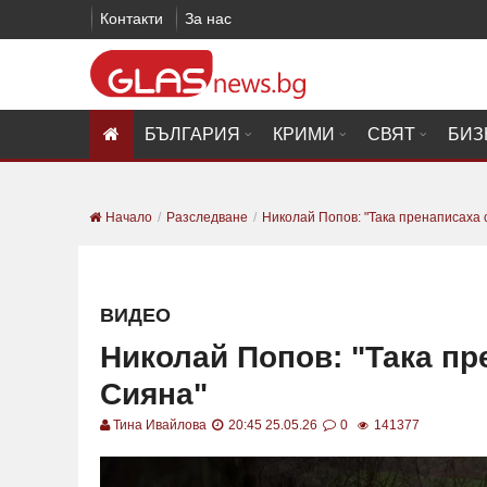
Контакти
За нас
БЪЛГАРИЯ
КРИМИ
СВЯТ
БИЗ
Начало
Разследване
Николай Попов: "Така пренаписаха 
ВИДЕО
Николай Попов: "Така пр
Сияна"
Тина Ивайлова
20:45 25.05.26
0
141377