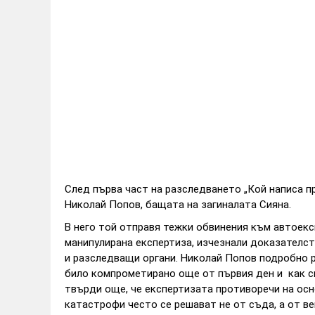
След първа част на разследването „Кой написа п
Николай Попов, бащата на загиналата Сияна.
В него той отправя тежки обвинения към автоекс
манипулирана експертиза, изчезнали доказателс
и разследващи органи. Николай Попов подробно 
било компрометирано още от първия ден и как с
твърди още, че експертизата противоречи на осн
катастрофи често се решават не от съда, а от в