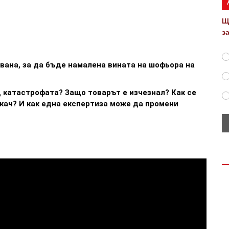
Щ
з
звана, за да бъде намалена вината на шофьора на
 катастрофата? Защо товарът е изчезнал? Как се
кач? И как една експертиза може да промени