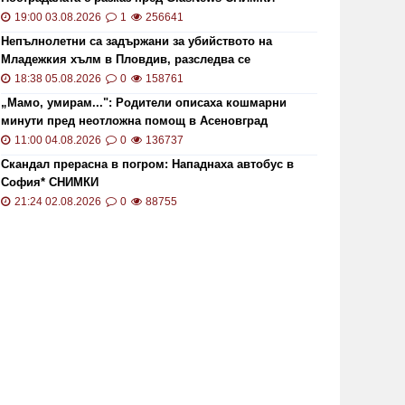
19:00 03.08.2026
1
256641
Непълнолетни са задържани за убийството на
Младежкия хълм в Пловдив, разследва се
хомофобски мотив
18:38 05.08.2026
0
158761
„Мамо, умирам...": Родители описаха кошмарни
минути пред неотложна помощ в Асеновград
11:00 04.08.2026
0
136737
Скандал прерасна в погром: Нападнаха автобус в
София* СНИМКИ
21:24 02.08.2026
0
88755