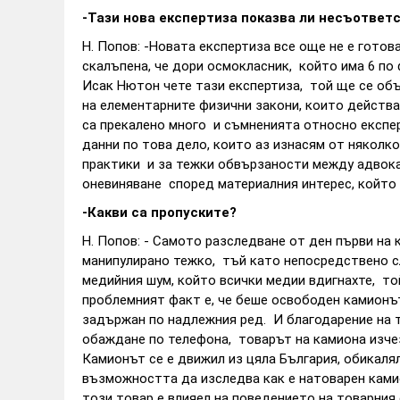
-Тази нова експертиза показва ли несъответ
Н. Попов: -Новата експертиза все още не е гото
скалъпена, че дори осмокласник, който има 6 по
Исак Нютон чете тази експертиза, той ще се объ
на елементарните физични закони, които действа
са прекалено много и съмненията относно експе
данни по това дело, които аз изнасям от няколк
практики и за тежки обвързаности между адвокат
оневиняване според материалния интерес, който 
-Какви са пропуските?
Н. Попов: - Самото разследване от ден първи на
манипулирано тежко, тъй като непосредствено с
медийния шум, който всички медии вдигнахте, то
проблемният факт е, че беше освободен камионът 
задържан по надлежния ред. И благодарение на те
обаждане по телефона, товарът на камиона изче
Камионът се е движил из цяла България, обикаля
възможността да изследва как е натоварен камио
този товар е влияел на поведението на товарния