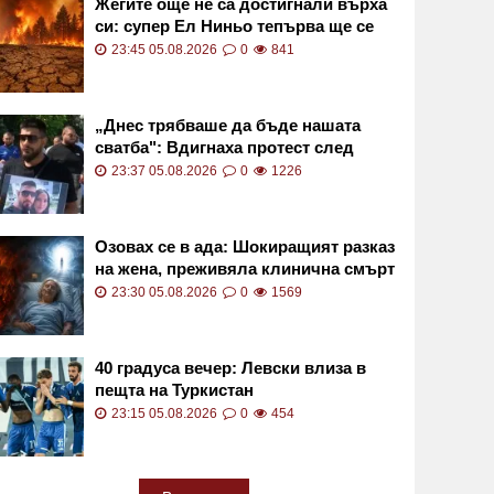
Жегите още не са достигнали върха
си: супер Ел Ниньо тепърва ще се
засилва
23:45 05.08.2026
0
841
„Днес трябваше да бъде нашата
сватба": Вдигнаха протест след
смъртта на Даяна
23:37 05.08.2026
0
1226
Озовах се в ада: Шокиращият разказ
на жена, преживяла клинична смърт
23:30 05.08.2026
0
1569
40 градуса вечер: Левски влиза в
пещта на Туркистан
23:15 05.08.2026
0
454