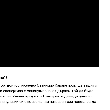
на"?
сор, доктор, инженер Станимир Карапетков, да защити
зи експертиза е манипулирана, аз държах той да бъде
ам и разоблича пред цяла България и да види цялото
ипулации си е позволил да направи този човек, за да