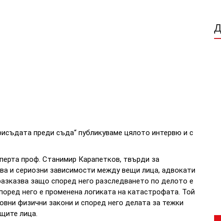
рисъдата преди съда“ публикуваме цялото интервю и с
перта проф. Станимир Карапетков, твърди за
тва и сериозни зависимости между вещи лица, адвокати
разказва защо според него разследването по делото е
поред него е променена логиката на катастрофата. Той
овни физични закони и според него делата за тежки
ещите лица.