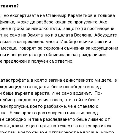
ствията?
ва, но експертизата на Станимир Карапетков е толкова
 физика, може да разбере какви са пропуските. Ако
рне в гроба си няколко пъти, защото тя противоречи
т не само на Земята, но и в цялата Вселена. Абсурдите
ртизата са прекалено много. Изобщо всички факти и
о месеца, говорят за сериозни съмнения за корупционни
и и вещи лица с цел обвиняване на граждани или
е предложен и получен съответно.
 катастрофата, в която загина единственото ми дете, е
лед инцидента водачът беше освободен и след
й беше върнат в ареста. И не само водачът. По-
убиец заедно с целия товар, т.е. той не беше
зи пропуски, което разбрахме, че е станало с
зна. Беше просто разтоварен в някакъв завод.
л е свободно и така разследването беше лишено от
нът, какъв е центърът на тежестта на товара и как
 състав, което също е отговорност на водача, който