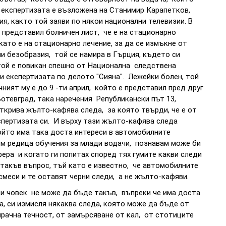
е експертизата е възложена на Станимир Карапетков,
я, както той заяви по някои национални телевизии. В
 представил болничен лист, че е на стационарно
окато е на стационарно лечение, за да се измъкне от
и безобразия, той се намира в Гърция, където си
 той е повикан спешно от Национална следствена
ви експертизата по делото "Сияна". Лежейки болен, той
ичният му е до 9 -ти април, който е представил пред друг
Ботевград, така наречения Републикански път 13,
ткрива жълто-кафява следа, за която твърди, че е от
кспертизата си. И върху тази жълто-кафява следа
ойто има така доста интереси в автомобилните
ъм редица обучения за млади водачи, познавам може би
фера и когато ги попитах според тях гумите какви следи
 такъв въпрос, тъй като е известно, че автомобилните
 смеси и те оставят черни следи, а не жълто-кафяви.
ози човек не може да бъде такъв, въпреки че има доста
а, си измисля някаква следа, която може да бъде от
ирачна течност, от замърсяване от кал, от стотиците