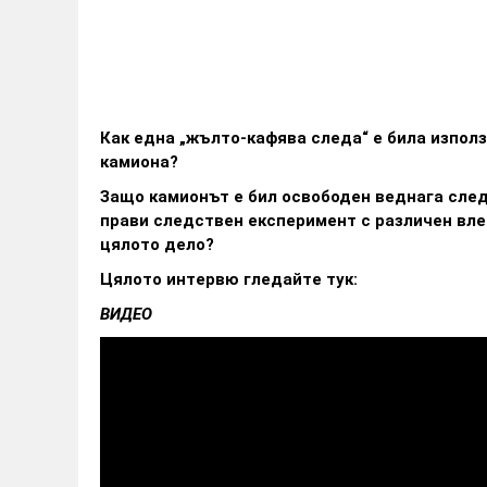
Как една „жълто-кафява следа“ е била изпол
камиона?
Защо камионът е бил освободен веднага след
прави следствен експеримент с различен вле
цялото дело?
Цялото интервю гледайте тук:
ВИДЕО