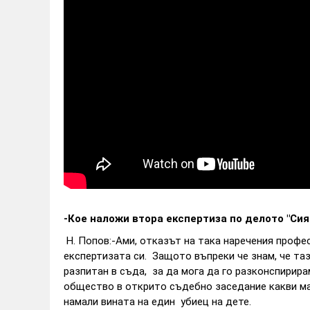
-Кое наложи втора експертиза по делото "Сия
Н. Попов:-Ами, отказът на така наречения профе
експертизата си. Защото въпреки че знам, че та
разпитан в съда, за да мога да го разконспирир
общество в открито съдебно заседание какви ман
намали вината на един убиец на дете.