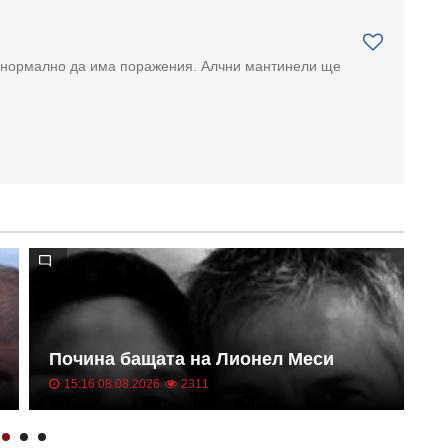
, нормално да има поражения. Алчни мантинели ще
М
Почина бащата на Лионел Меси
А
15:16 08.08.2026
2311