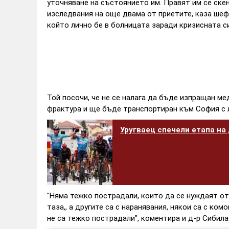
уточняване на състоянието им. Правят им се скен
изследвания на още двама от приетите, каза шеф
който лично бе в болницата заради кризисната си
Той посочи, че не се налага да бъде изпращан ме
фрактура и ще бъде транспортиран към София с 
Уругваец спечели етапа на
"Няма тежко пострадали, които да се нуждаят от
таза,, а другите са с наранявания, някои са с ко
не са тежко пострадали", коментира и д-р Сибил