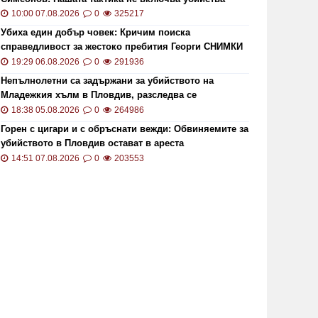
10:00 07.08.2026
0
325217
Убиха един добър човек: Кричим поиска
справедливост за жестоко пребития Георги СНИМКИ
и ВИДЕО
19:29 06.08.2026
0
291936
Непълнолетни са задържани за убийството на
Младежкия хълм в Пловдив, разследва се
хомофобски мотив
18:38 05.08.2026
0
264986
Горен с цигари и с обръснати вежди: Обвиняемите за
убийството в Пловдив остават в ареста
14:51 07.08.2026
0
203553