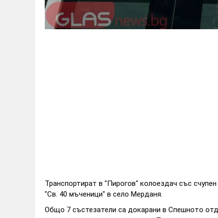
Транспортират в "Пирогов" колоездач със счупен
"Св. 40 мъченици" в село Мерданя.
Общо 7 състезатели са докарани в Спешното отд