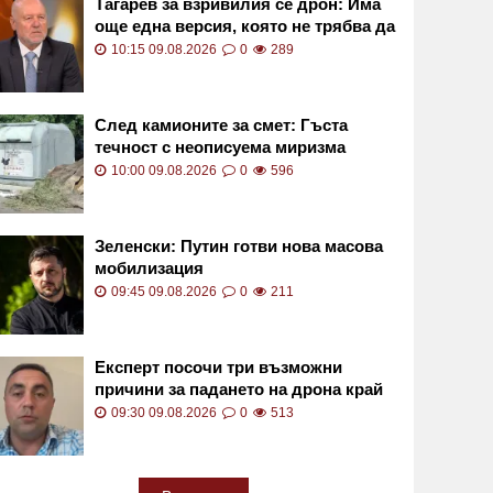
Тагарев за взривилия се дрон: Има
още една версия, която не трябва да
изключваме
10:15 09.08.2026
0
289
След камионите за смет: Гъста
течност с неописуема миризма
тормози квартал в София СНИМКИ
10:00 09.08.2026
0
596
Зеленски: Путин готви нова масова
мобилизация
09:45 09.08.2026
0
211
Експерт посочи три възможни
причини за падането на дрона край
Кардам
09:30 09.08.2026
0
513