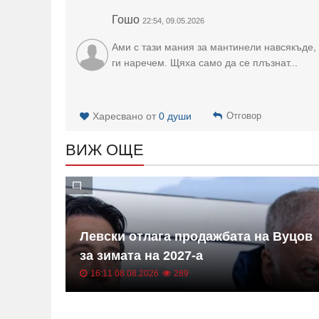
Гошо
22:54, 09.05.2026
Ами с тази мания за мантинели навсякъде
ги наречем. Щяха само да се плъзнат...
Харесвано от
0 души
Отговор
ВИЖ ОЩЕ
а Копа
Левски отлага продажбата на Вуцов
за зимата на 2027-а
16:11 08.08.2026
289