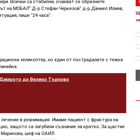
ери. Всички са стабилни, очакват се образните
ът на МОБАЛ" Д-р Стефан Черкезов" д-р Даниел Илиев,
Щ
туация, пише "24 часа".
з
дицински хеликоптер, но един от пострадалите с тежка
линейка.
 Джирото до Велико Търново
 лечение в реанимация. Имаме пациент с фрактура на
моцио, защото са загубили съзнание за кратко. За щастие
а Маринова, шеф на ОАИЛ.