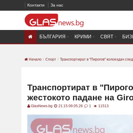
Контакти
За нас
БЪЛГАРИЯ
КРИМИ
СВЯТ
БИЗ
Начало
Спорт
Транспортират в "Пирогов" колоездач след 
Транспортират в "Пирого
жестокото падане на Giro 
GlasNews.bg
21:15 09.05.26
1
11513