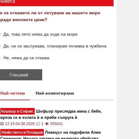
Анкета
е се откажете ли от летуване на нашето море
аради високите цени?
Да, това лято няма да ходя на море
Да, не си заслужава, планирам почивка в чужбина
Не, няма да се откажа
Най-четени
Най-коментирани
Шофьор преследва жена с бебе,
Кошмар в София:
вряза се в колата ѝ и преби съпруга ѝ
12:19 04.08.2026
1
355041
Ловецът на педофили Ален
Убийството в Пловдив
Симеонов: Нашата тактика не включва убийства