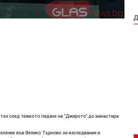
 таз след тежкото падане на "Джирото" до манастира
еление във Велико Търново за изследвания и