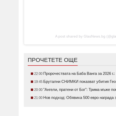
A post shared by GlasNews.bg (@gl
ПРОЧЕТЕТЕ ОЩЕ
Пророчествата на Баба Ванга за 2026 г.:
22:00
Брутални СНИМКИ показват убития Геор
19:45
"Ангели, пратени от Бог": Трима мъже 
20:00
Нов подход: Обявиха 500 евро награда 
21:00