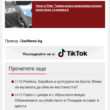
Ужас в Рим: Трима мъже изнасилиха млада
жена пред годеника ѝ
Превод: G
lasNews.bg
Последвайте ни в:
Прочетете още
Pantera, Sepultura и културата на бунта: Може
17:00
ли музиката да обясни жестокостта?
Горен с цигари и с обръснати вежди:
14:51
Обвиняемите за убийството в Пловдив остават в
ареста