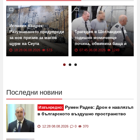
Испания нащрек:
Разузнаването предупреди
Трагедия в Шотландия: 9-
за нов призив за масов
годишно момиченце
щурм на Сеута
почина, обвиниха баща ѝ
18:28 06.08.2026
673
07:45 06.08.2026
1249
Последни новини
Румен Радев: Дрон е навлязъл
Извънредно:
в българското въздушно пространство
12:28 08.08.2026
0
370