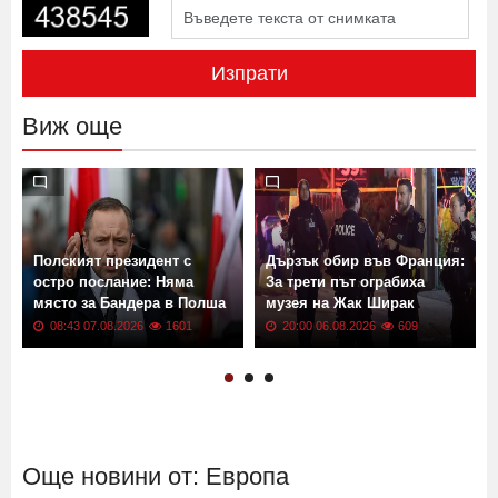
Изпрати
Виж още
Полският президент с
Дързък обир във Франция:
остро послание: Няма
За трети път ограбиха
място за Бандера в Полша
музея на Жак Ширак
08:43 07.08.2026
1601
20:00 06.08.2026
609
Още новини от: Европа