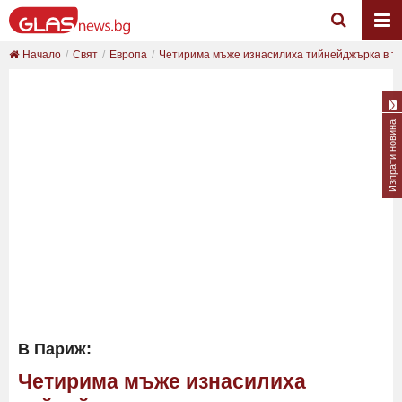
Начало
Свят
Европа
Четирима мъже изнасилиха тийнейджърка в тър
Изпрати новина
В Париж:
Четирима мъже изнасилиха