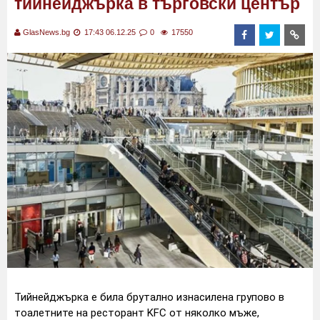
тийнейджърка в търговски център
GlasNews.bg
17:43 06.12.25
0
17550
Тийнейджърка е била брутално изнасилена групово в
тоалетните на ресторант KFC от няколко мъже,