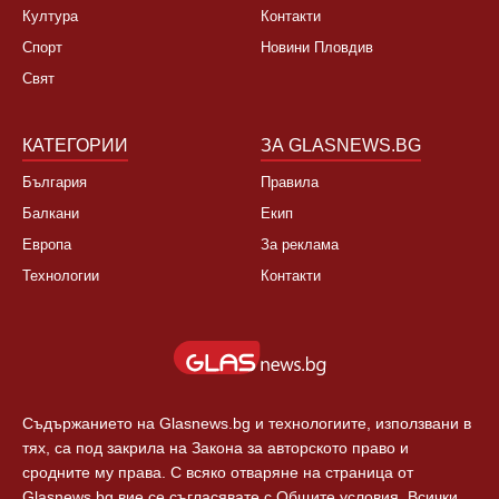
Култура
Контакти
Спорт
Новини Пловдив
Свят
КАТЕГОРИИ
ЗА GLASNEWS.BG
България
Правила
Балкани
Екип
Европа
За реклама
Технологии
Контакти
Съдържанието на Glasnews.bg и технологиите, използвани в
тях, са под закрила на Закона за авторското право и
сродните му права. С всяко отваряне на страница от
Glasnews.bg вие се съгласявате с Общите условия. Всички