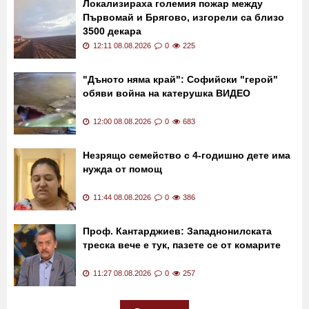
Локализираха големия пожар между
Първомай и Брягово, изгорели са близо
3500 декара
12:11 08.08.2026
0
225
"Дъното няма край": Софийски "герой"
обяви война на катерушка ВИДЕО
12:00 08.08.2026
0
683
Незрящо семейство с 4-годишно дете има
нужда от помощ
11:44 08.08.2026
0
386
Проф. Кантарджиев: Западнонилската
треска вече е тук, пазете се от комарите
11:27 08.08.2026
0
257