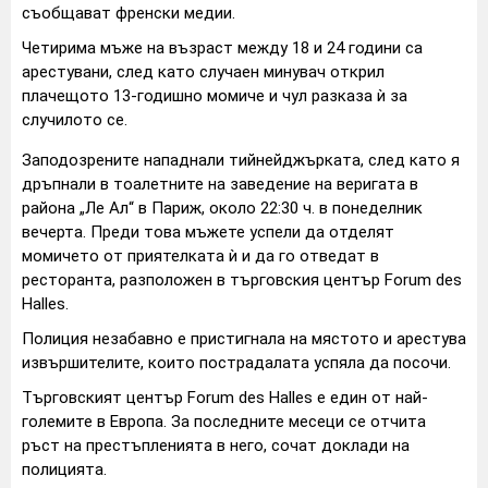
съобщават френски медии.
Четирима мъже на възраст между 18 и 24 години са
арестувани, след като случаен минувач открил
плачещото 13-годишно момиче и чул разказа ѝ за
случилото се.
Заподозрените нападнали тийнейджърката, след като я
дръпнали в тоалетните на заведение на веригата в
района „Ле Ал“ в Париж, около 22:30 ч. в понеделник
вечерта. Преди това мъжете успели да отделят
момичето от приятелката ѝ и да го отведат в
ресторанта, разположен в търговския център Forum des
Halles.
Полиция незабавно е пристигнала на мястото и арестува
извършителите, които пострадалата успяла да посочи.
Търговският център Forum des Halles е един от най-
големите в Европа. За последните месеци се отчита
ръст на престъпленията в него, сочат доклади на
полицията.