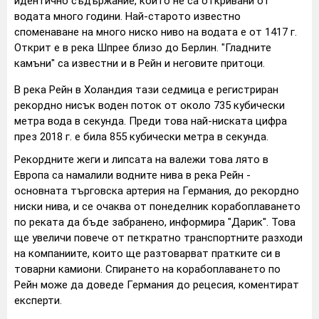
идентично съдържание, които не са откривани от
водата много години. Най-старото известно
споменаване на много ниско ниво на водата е от 1417 г.
Открит е в река Шпрее близо до Берлин. "Гладните
камъни" са известни и в Рейн и неговите притоци.
В река Рейн в Холандия тази седмица е регистриран
рекордно нисък воден поток от около 735 кубически
метра вода в секунда. Преди това най-ниската цифра
през 2018 г. е била 855 кубически метра в секунда.
Рекордните жеги и липсата на валежи това лято в
Европа са намалили водните нива в река Рейн -
основната търговска артерия на Германия, до рекордно
ниски нива, и се очаква от понеделник корабоплаването
по реката да бъде забранено, информира "Дарик". Това
ще увеличи повече от петкратно транспортните разходи
на компаниите, които ще разтоварват пратките си в
товарни камиони. Спирането на корабоплаването по
Рейн може да доведе Германия до рецесия, коментират
експерти.