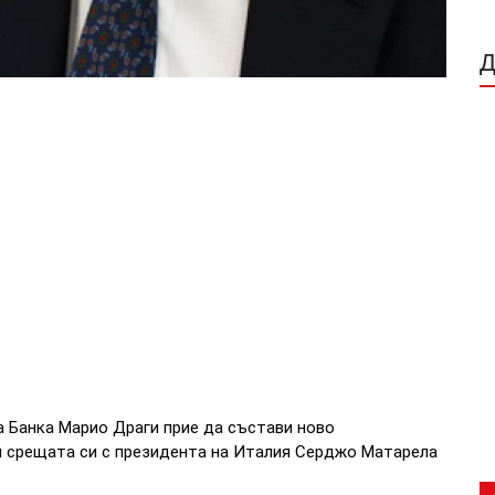
 Банка Марио Драги прие да състави ново
ри срещата си с президента на Италия Серджо Матарела