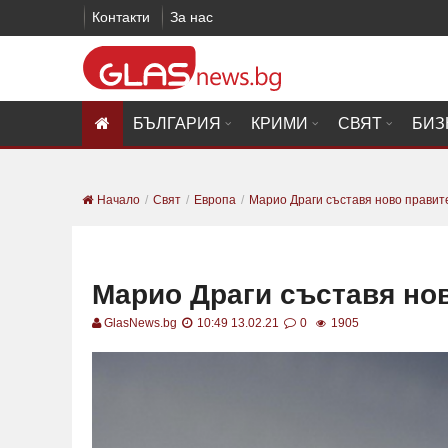
Контакти
За нас
БЪЛГАРИЯ
КРИМИ
СВЯТ
БИЗ
Начало
Свят
Европа
Марио Драги съставя ново правит
Марио Драги съставя но
GlasNews.bg
10:49 13.02.21
0
1905