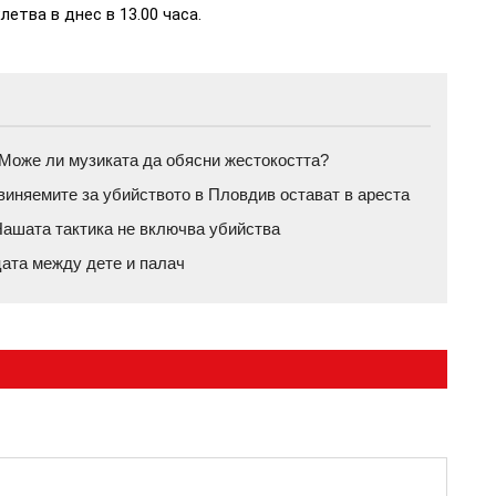
етва в днес в 13.00 часа.
а: Може ли музиката да обясни жестокостта?
бвиняемите за убийството в Пловдив остават в ареста
ашата тактика не включва убийства
цата между дете и палач