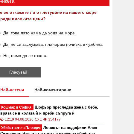
Анкета
е се откажете ли от летуване на нашето море
аради високите цени?
Да, това лято няма да ходя на море
Да, не си заслужава, планирам почивка в чужбина
Не, няма да се откажа
Най-четени
Най-коментирани
Шофьор преследва жена с бебе,
Кошмар в София:
вряза се в колата ѝ и преби съпруга ѝ
12:19 04.08.2026
1
354177
Ловецът на педофили Ален
Убийството в Пловдив
Симеонов: Нашата тактика не включва убийства