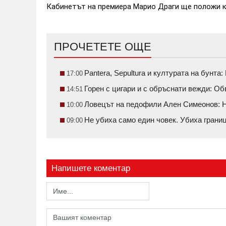
Кабинетът на премиера Марио Драги ще положи кл
ПРОЧЕТЕТЕ ОЩЕ
Pantera, Sepultura и културата на бунт
17:00
Горен с цигари и с обръснати вежди: О
14:51
Ловецът на педофили Ален Симеонов: Н
10:00
Не убиха само един човек. Убиха грани
09:00
Напишете коментар