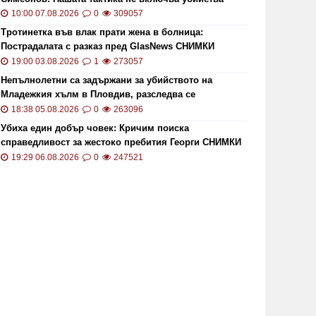
10:00 07.08.2026
0
309057
Тротинетка във влак прати жена в болница:
Пострадалата с разказ пред GlasNews СНИМКИ
19:00 03.08.2026
1
273057
Непълнолетни са задържани за убийството на
Младежкия хълм в Пловдив, разследва се
хомофобски мотив
18:38 05.08.2026
0
263096
Убиха един добър човек: Кричим поиска
справедливост за жестоко пребития Георги СНИМКИ
и ВИДЕО
19:29 06.08.2026
0
247521