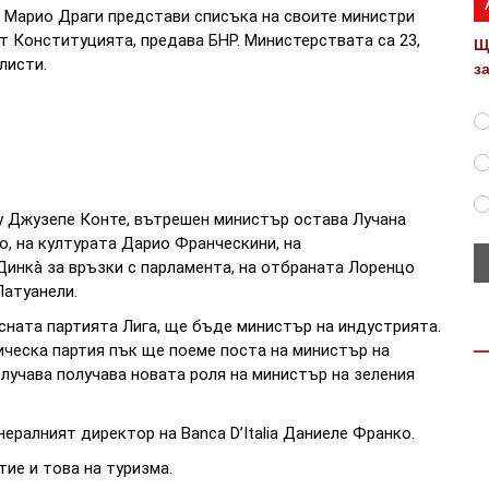
, Марио Драги представи списъка на своите министри
т Конституцията, предава БНР. Министерствата са 23,
Щ
листи.
з
у Джузепе Конте, вътрешен министър остава Лучана
, на културата Дарио Франческини, на
инкà за връзки с парламента, на отбраната Лоренцо
Патуанели.
ната партията Лига, ще бъде министър на индустрията.
ческа партия пък ще поеме поста на министър на
олучава получава новата роля на министър на зеления
ералният директор на Banca D’Italia Даниеле Франко.
ие и това на туризма.