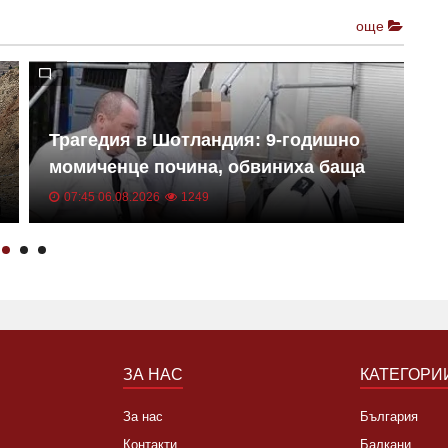
още
Трагедия в Шотландия: 9-годишно
У
момиченце почина, обвиниха баща
Н
ѝ
07:45 06.08.2026
1249
ЗА НАС
КАТЕГОРИ
За нас
България
Контакти
Балкани