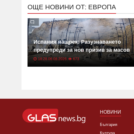
ОЩЕ НОВИНИ ОТ: ЕВРОПА
Испания нащрек: Разузнаването
предупреди за нов призив за масов
щурм на Сеута
18:28 06.08.2026
673
НОВИНИ
България
Култура