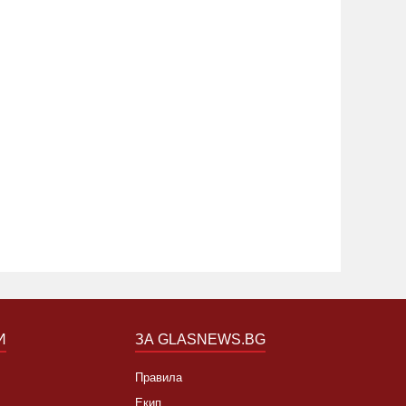
Испания
жас в Лондон:
предупр
аръгаха четирима с ножица
щурм на
17:20 05.08.2026
400
18:28 06.0
И
ЗА GLASNEWS.BG
Правила
Екип