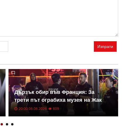
Изпрати
Дързък обир във Франция: За
А
трети път ограбиха музея на Жак
з
Ширак
р
20:00 06.08.2026
609