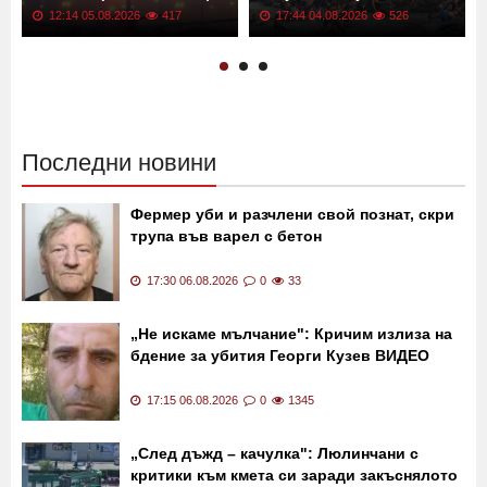
12:14 05.08.2026
417
17:44 04.08.2026
526
Последни новини
Фермер уби и разчлени свой познат, скри
трупа във варел с бетон
17:30 06.08.2026
0
33
„Не искаме мълчание": Кричим излиза на
бдение за убития Георги Кузев ВИДЕО
17:15 06.08.2026
0
1345
„След дъжд – качулка": Люлинчани с
критики към кмета си заради закъснялото