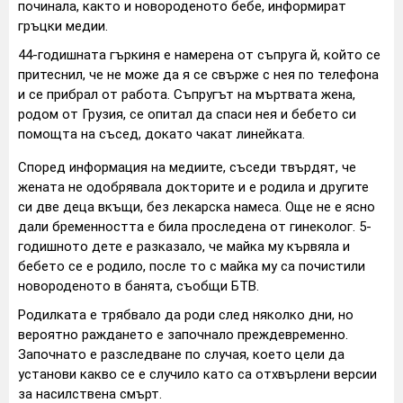
починала, както и новороденото бебе, информират
гръцки медии.
44-годишната гъркиня е намерена от съпруга й, който се
притеснил, че не може да я се свърже с нея по телефона
и се прибрал от работа. Съпругът на мъртвата жена,
родом от Грузия, се опитал да спаси нея и бебето си
помощта на съсед, докато чакат линейката.
Според информация на медиите, съседи твърдят, че
жената не одобрявала докторите и е родила и другите
си две деца вкъщи, без лекарска намеса. Още не е ясно
дали бременността е била проследена от гинеколог. 5-
годишното дете е разказало, че майка му кървяла и
бебето се е родило, после то с майка му са почистили
новороденото в банята, съобщи БТВ.
Родилката е трябвало да роди след няколко дни, но
вероятно раждането е започнало преждевременно.
Започнато е разследване по случая, което цели да
установи какво се е случило като са отхвърлени версии
за насилствена смърт.