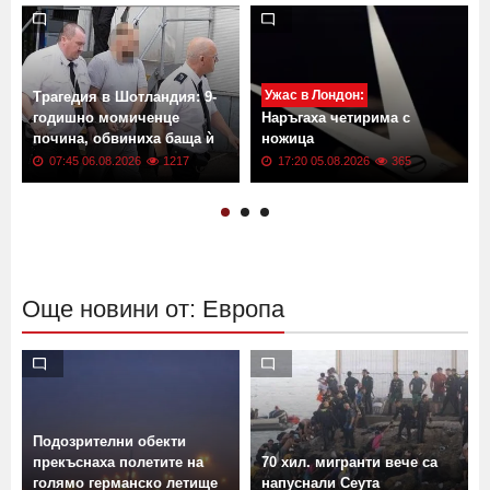
Ужас в Лондон:
Трагедия в Шотландия: 9-
годишно момиченце
Наръгаха четирима с
почина, обвиниха баща ѝ
ножица
07:45 06.08.2026
1217
17:20 05.08.2026
365
Още новини от: Европа
Подозрителни обекти
прекъснаха полетите на
70 хил. мигранти вече са
голямо германско летище
напуснали Сеута