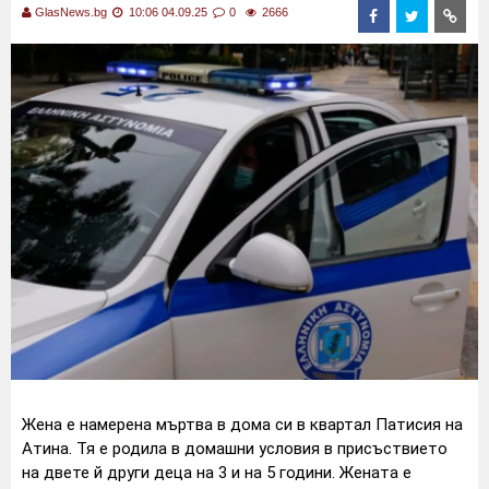
GlasNews.bg
10:06 04.09.25
0
2666
Жена е намерена мъртва в дома си в квартал Патисия на
Атина. Тя е родила в домашни условия в присъствието
на двете й други деца на 3 и на 5 години. Жената е