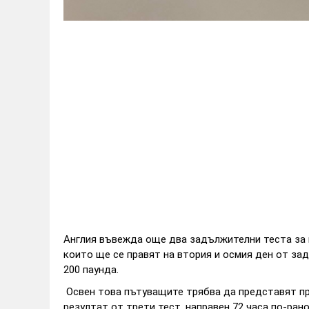
Англия въвежда още два задължителни теста за 
които ще се правят на втория и осмия ден от за
200 паунда.
Освен това пътуващите трябва да представят пр
резултат от трети тест, направен 72 часа по-рано