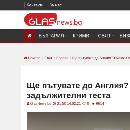
Контакти
За нас
БЪЛГАРИЯ
КРИМИ
СВЯТ
БИЗ
Начало
Свят
Европа
Ще пътувате до Англия? Очакват в
Ще пътувате до Англия?
задължителни теста
GlasNews.bg
21:50 14.02.21
0
6614