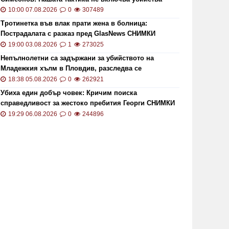
10:00 07.08.2026
0
307489
Тротинетка във влак прати жена в болница:
Пострадалата с разказ пред GlasNews СНИМКИ
19:00 03.08.2026
1
273025
Непълнолетни са задържани за убийството на
Младежкия хълм в Пловдив, разследва се
хомофобски мотив
18:38 05.08.2026
0
262921
Убиха един добър човек: Кричим поиска
справедливост за жестоко пребития Георги СНИМКИ
и ВИДЕО
19:29 06.08.2026
0
244896