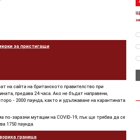
Щ
з
мерки за пристигащи
ат на сайта на британското правителство при
ната, предава 24 часа. Ако не бъдат направени,
 второ - 2000 паунда, както и удължаване на карантината
а по-заразни мутации на COVID-19, пък ще трябва да се
ва 1750 паунда.
вориха граница