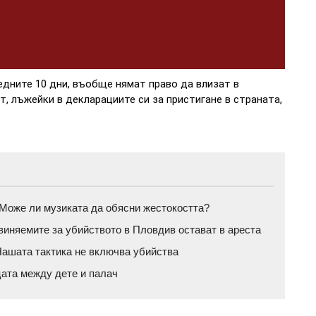
едните 10 дни, въобще нямат право да влизат в
, лъжейки в декларациите си за пристигане в страната,
а: Може ли музиката да обясни жестокостта?
бвиняемите за убийството в Пловдив остават в ареста
ашата тактика не включва убийства
цата между дете и палач