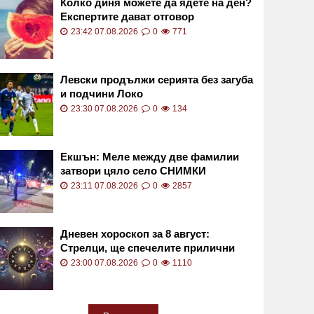
Колко диня можете да ядете на ден?
Експертите дават отговор
23:42 07.08.2026
0
771
Левски продължи серията без загуба
и подчини Локо
23:30 07.08.2026
0
134
Екшън: Меле между две фамилии
затвори цяло село СНИМКИ
23:11 07.08.2026
0
2857
Дневен хороскоп за 8 август:
Стрелци, ще спечелите прилични
суми
23:00 07.08.2026
0
1110