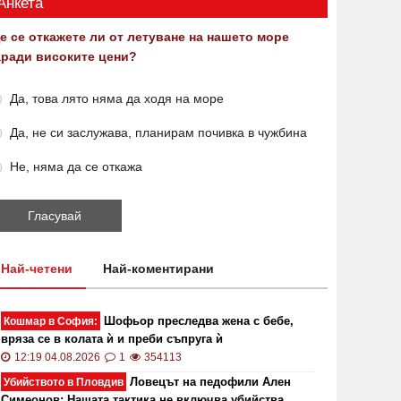
Анкета
е се откажете ли от летуване на нашето море
аради високите цени?
Да, това лято няма да ходя на море
Да, не си заслужава, планирам почивка в чужбина
Не, няма да се откажа
Най-четени
Най-коментирани
Шофьор преследва жена с бебе,
Кошмар в София:
вряза се в колата ѝ и преби съпруга ѝ
12:19 04.08.2026
1
354113
Ловецът на педофили Ален
Убийството в Пловдив
Симеонов: Нашата тактика не включва убийства