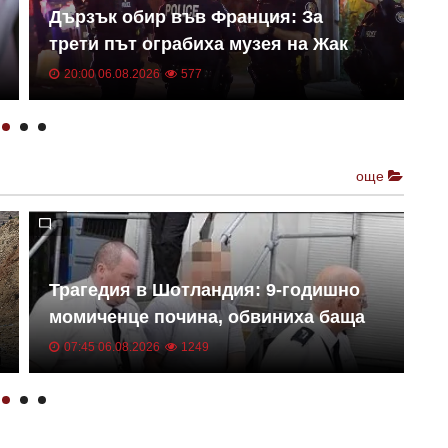
Дързък обир във Франция: За
А
трети път ограбиха музея на Жак
з
Ширак
р
20:00 06.08.2026
577
още
Трагедия в Шотландия: 9-годишно
У
момиченце почина, обвиниха баща
Н
ѝ
07:45 06.08.2026
1249