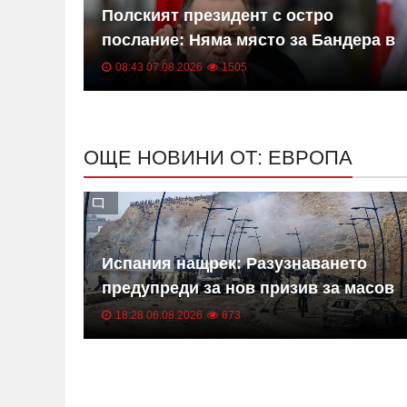
Полският президент с остро
до
послание: Няма място за Бандера в
Полша
08:43 07.08.2026
1505
ОЩЕ НОВИНИ ОТ: ЕВРОПА
Испания нащрек: Разузнаването
предупреди за нов призив за масов
щурм на Сеута
18:28 06.08.2026
673