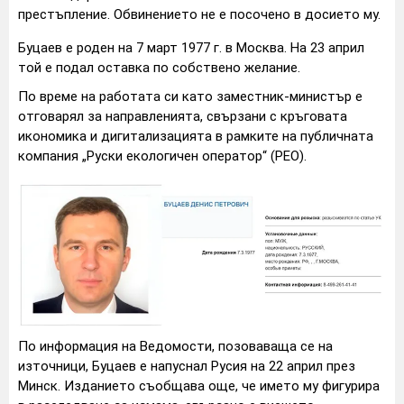
престъпление. Обвинението не е посочено в досието му.
Буцаев е роден на 7 март 1977 г. в Москва. На 23 април
той е подал оставка по собствено желание.
По време на работата си като заместник-министър е
отговарял за направленията, свързани с кръговата
икономика и дигитализацията в рамките на публичната
компания „Руски екологичен оператор“ (РЕО).
По информация на Ведомости, позоваваща се на
източници, Буцаев е напуснал Русия на 22 април през
Минск. Изданието съобщава още, че името му фигурира