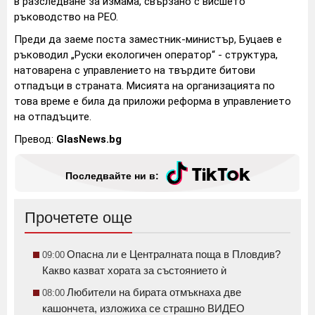
в разследване за измама, свързано с висшето
ръководство на РЕО.
Преди да заеме поста заместник-министър, Буцаев е
ръководил „Руски екологичен оператор“ - структура,
натоварена с управлението на твърдите битови
отпадъци в страната. Мисията на организацията по
това време е била да приложи реформа в управлението
на отпадъците.
Превод:
GlasNews.bg
Последвайте ни в:
Прочетете още
Опасна ли е Централната поща в Пловдив?
09:00
Какво казват хората за състоянието ѝ
Любители на бирата отмъкнаха две
08:00
кашончета, изложиха се страшно ВИДЕО