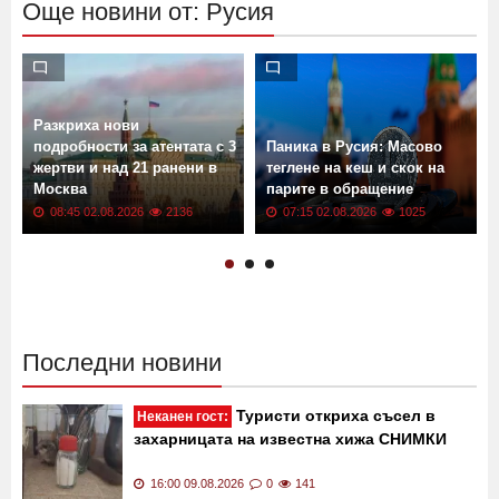
Още новини от: Русия
Разкриха нови
подробности за атентата с 3
Паника в Русия: Масово
жертви и над 21 ранени в
теглене на кеш и скок на
Москва
парите в обращение
08:45 02.08.2026
2136
07:15 02.08.2026
1025
Последни новини
Туристи откриха съсел в
Неканен гост:
захарницата на известна хижа СНИМКИ
16:00 09.08.2026
0
141