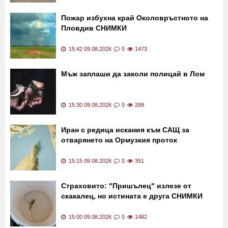
Пожар избухна край Околовръстното на
Пловдив СНИМКИ
15:42 09.08.2026
0
1473
Мъж заплаши да заколи полицай в Лом
15:30 09.08.2026
0
289
Иран с редица искания към САЩ за
отварянето на Ормузкия проток
15:15 09.08.2026
0
351
Страховито: "Пришълец" излезе от
скакалец, но истината е друга СНИМКИ
15:00 09.08.2026
0
1482