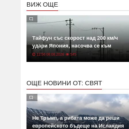
ВИЖ ОЩЕ
Тайфун със скорост над 200 км/ч
обща
удари Япония, насочва се към
Китай
12:56 08.08.2026
545
ОЩЕ НОВИНИ ОТ: СВЯТ
ky
Не Тръмп, а рибата може да реши
европейското бъдеще на Исландия