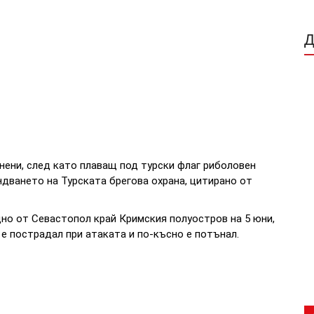
ранени, след като плаващ под турски флаг риболовен
ндването на Турската брегова охрана, цитирано от
дно от Севастопол край Кримския полуостров на 5 юни,
е пострадал при атаката и по-късно е потънал.