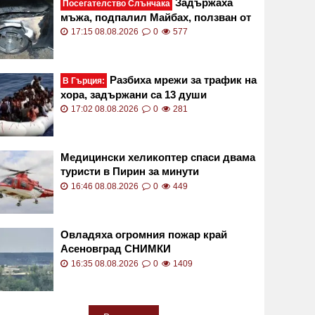
Задържаха
Посегателство Слънчака
мъжа, подпалил Майбах, ползван от
Митьо Очите СНИМКИ
17:15 08.08.2026
0
577
Разбиха мрежи за трафик на
В Гърция:
хора, задържани са 13 души
17:02 08.08.2026
0
281
Медицински хеликоптер спаси двама
туристи в Пирин за минути
16:46 08.08.2026
0
449
Овладяха огромния пожар край
Асеновград СНИМКИ
16:35 08.08.2026
0
1409