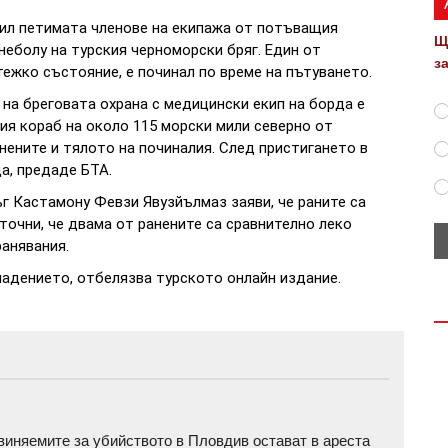
сил петимата членове на екипажа от потъващия
Щ
неболу на турския черноморски бряг. Един от
з
тежко състояние, е починал по време на пътуването.
на бреговата охрана с медицински екип на борда е
ия кораб на около 115 морски мили северно от
нените и тялото на починалия. След пристигането в
а, предаде БТА.
г Кастамону Февзи Явузйълмаз заяви, че раните са
точни, че двама от ранените са сравнително леко
ранявания.
адението, отбелязва турското онлайн издание.
бвиняемите за убийството в Пловдив остават в ареста