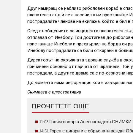
Друг намиращ се наблизо риболовен кораб е спа
плавателен съд и се е насочил към пристанище И
пострадалите членове на екипажа, който е бил в 
След съобщението за инцидента плавателен съд 
отплавал от Инеболу. Той достигнал до риболовн
пристанище Инеболу и прехвърлил на борда си ра
Инеболу пострадалите са били откарани в болниц
Директорът на окръжната здравна служба в окръ
причинени основно от парчета от шрапнели. Той у
пострадали, а другите двама са с по-сериозни на
До момента няма информация кой е извършил нап
Снимката е илюстративна
ПРОЧЕТЕТЕ ОЩЕ
Голям пожар в Асеновградско СНИМКИ
11:03
Горен с цигари и с обръснати вежди: О
14:51