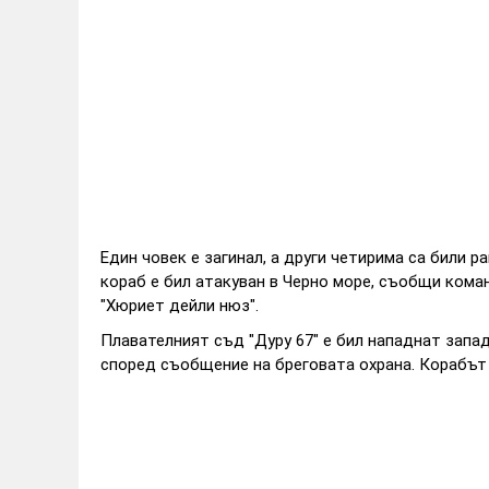
Един човек е загинал, а други четирима са били 
кораб е бил атакуван в Черно море, съобщи кома
"Хюриет дейли нюз".
Плавателният съд "Дуру 67" е бил нападнат запа
според съобщение на бреговата охрана. Корабът 