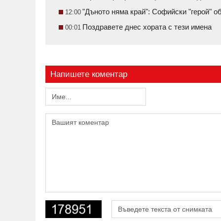
"Дъното няма край": Софийски "герой" 
12:00
Поздравете днес хората с тези имена
00:01
Напишете коментар