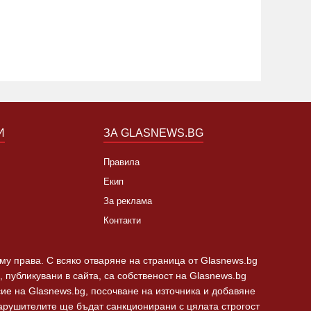
роизвежда стотици дронове на
20:31 06.08.2026
2433
20:30 07.0
ен
И
ЗА GLASNEWS.BG
Правила
Екип
За реклама
Контакти
 му права. С всяко отваряне на страница от Glasnews.bg
 публикувани в сайта, са собственост на Glasnews.bg
сие на Glasnews.bg, посочване на източника и добавяне
Нарушителите ще бъдат санкционирани с цялата строгост