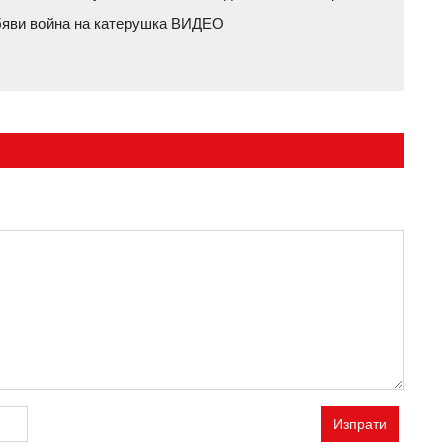
обяви война на катерушка ВИДЕО
Изпрати