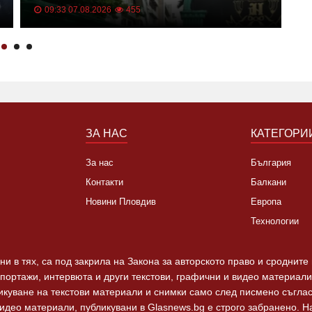
п
09:33 07.08.2026
455
д
ЗА НАС
КАТЕГОРИ
За нас
България
Контакти
Балкани
Новини Пловдив
Европа
Технологии
и в тях, са под закрила на Закона за авторското право и сродните
епортажи, интервюта и други текстови, графични и видео материали,
ликуване на текстови материали и снимки само след писмено съгла
видео материали, публикувани в Glasnews.bg е строго забранено. 