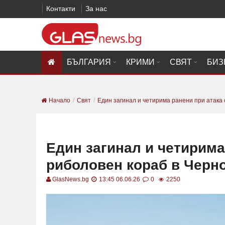
Контакти
За нас
БЪЛГАРИЯ
КРИМИ
СВЯТ
БИЗ
Начало
Свят
Един загинал и четирима ранени при атака с
Един загинал и четирима
риболовен кораб в Черн
GlasNews.bg
13:45 06.06.26
0
2250