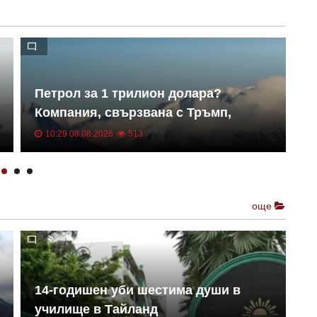
Петрол за 1 трилион долара?
Т
Компания, свързвана с Тръмп,
П
влиза в Гренландия
о
10:29 08.08.2026
513
още
Т
14-годишен уби шестима души в
N
училище в Тайланд