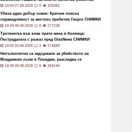
10:00 07.08.2026
0
320481
Убиха един добър човек: Кричим поиска
справедливост за жестоко пребития Георги СНИМКИ
и ВИДЕО
19:29 06.08.2026
0
277236
Тротинетка във влак прати жена в болница:
Пострадалата с разказ пред GlasNews СНИМКИ
19:00 03.08.2026
1
274689
Непълнолетни са задържани за убийството на
Младежкия хълм в Пловдив, разследва се
хомофобски мотив
18:38 05.08.2026
0
264146