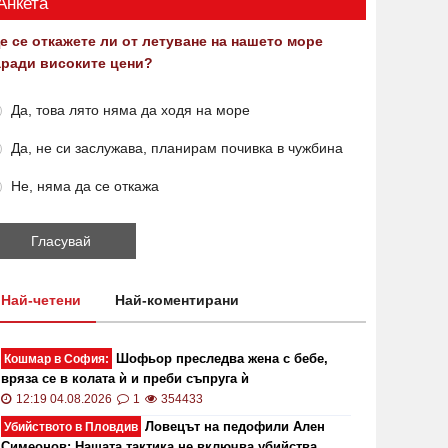
Анкета
е се откажете ли от летуване на нашето море
аради високите цени?
Да, това лято няма да ходя на море
Да, не си заслужава, планирам почивка в чужбина
Не, няма да се откажа
Най-четени
Най-коментирани
Шофьор преследва жена с бебе,
Кошмар в София:
вряза се в колата ѝ и преби съпруга ѝ
12:19 04.08.2026
1
354433
Ловецът на педофили Ален
Убийството в Пловдив
Симеонов: Нашата тактика не включва убийства