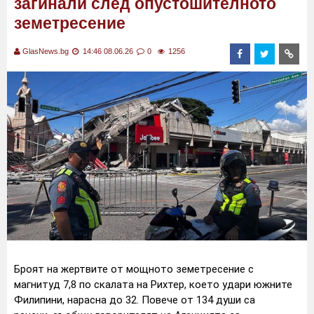
загинали след опустошителното
земетресение
GlasNews.bg
14:46 08.06.26
0
1256
Броят на жертвите от мощното земетресение с
магнитуд 7,8 по скалата на Рихтер, което удари южните
Филипини, нарасна до 32. Повече от 134 души са