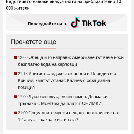
Бедствието наложи евакуацията на приблизително 10
000 жители.
Последвайте ни в:
Прочетете още
Обеща и го направи: Американецът вече носи
12:00
безплатно вода на карловци
Убитият след жесток побой в Пловдив е от
21:18
Кричим, кметът Атанас Калчев с официална
позиция
Луксозен вкус, евтин номер: Двама си
17:00
тръгнаха с Moët без да платят СНИМКИ
Социалните мрежи вещаят апокалипсис на
21:00
12 август - каква е истината?