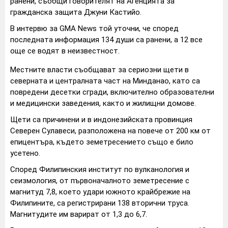
ранени, съобщи говорителят на Агенцията за
гражданска защита Джуни Кастийо.
В интервю за GMA News той уточни, че според
последната информация 134 души са ранени, а 12 все
още се водят в неизвестност.
Местните власти съобщават за сериозни щети в
северната и централната част на Минданао, като са
повредени десетки сгради, включително образователни
и медицински заведения, както и жилищни домове.
Щети са причинени и в индонезийската провинция
Северен Сулавеси, разположена на повече от 200 км от
епицентъра, където земетресението също е било
усетено.
Според Филипинския институт по вулканология и
сеизмология, от първоначалното земетресение с
магнитуд 7,8, което удари южното крайбрежие на
Филипините, са регистрирани 138 вторични труса.
Магнитудите им варират от 1,3 до 6,7.