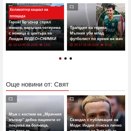
Хеликоптер кацнал на
площада
Герой! Бръснар спрял
жената, наръгала четирима
Трагедия на терена:
с ножица в центъра на
Мълния уби млад
Лондон ВИДЕО+СНИМКИ
футболист по време на мач
22:12 05.08.2026
1191
20:17 05.08.2026
3681
Още новини от: Свят
Мъж с костюм на „Мрачния
жътвар" дебна пациенти от
Скандал с публикация на
покрива на болница,
Моди: Индия поиска лично
осъдиха го
извинение от Зукърбърг