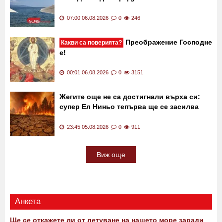
07:00 06.08.2026
0
246
Преображение Господне
Какви са поверията?
е!
00:01 06.08.2026
0
3151
Жегите още не са достигнали върха си:
супер Ел Ниньо тепърва ще се засилва
23:45 05.08.2026
0
911
Виж още
Анкета
Ще се откажете ли от летуване на нашето море заради