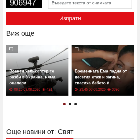
Изпрати
Виж още
Военен хеликоптер се
Бременната Ема падна от
разби в Украйна, няма
десетия етаж и загина,
оцелели
спасиха бебето ѝ
08:15 09.08.2026
421
23:45 08.08.2026
3396
Още новини от: Свят