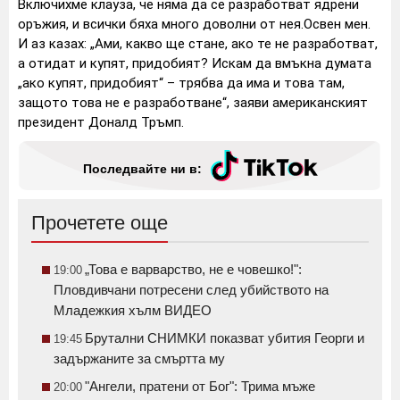
Включихме клауза, че няма да се разработват ядрени
оръжия, и всички бяха много доволни от нея.Освен мен.
И аз казах: „Ами, какво ще стане, ако те не разработват,
а отидат и купят, придобият? Искам да вмъкна думата
„ако купят, придобият“ – трябва да има и това там,
защото това не е разработване“, заяви американският
президент Доналд Тръмп.
Последвайте ни в:
Прочетете още
„Това е варварство, не е човешко!":
19:00
Пловдивчани потресени след убийството на
Младежкия хълм ВИДЕО
Брутални СНИМКИ показват убития Георги и
19:45
задържаните за смъртта му
"Ангели, пратени от Бог": Трима мъже
20:00