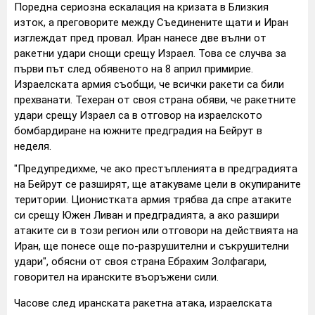
Поредна сериозна ескалация на кризата в Близкия
изток, а преговорите между Съединените щати и Иран
изглеждат пред провал. Иран нанесе две вълни от
ракетни удари снощи срещу Израел. Това се случва за
първи път след обявеното на 8 април примирие.
Израелската армия съобщи, че всички ракети са били
прехванати. Техеран от своя страна обяви, че ракетните
удари срещу Израел са в отговор на израелското
бомбардиране на южните предградия на Бейрут в
неделя.
"Предупредихме, че ако престъпленията в предградията
на Бейрут се разширят, ще атакуваме цели в окупираните
територии. Ционистката армия трябва да спре атаките
си срещу Южен Ливан и предградията, а ако разшири
атаките си в този регион или отговори на действията на
Иран, ще понесе още по-разрушителни и съкрушителни
удари", обясни от своя страна Ебрахим Золфагари,
говорител на иранските въоръжени сили.
Часове след иранската ракетна атака, израелската