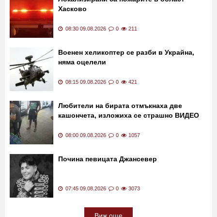
Хасково
08:30 09.08.2026
0
211
Военен хеликоптер се разби в Украйна,
няма оцелели
08:15 09.08.2026
0
421
Любители на бирата отмъкнаха две
кашончета, изложиха се страшно ВИДЕО
08:00 09.08.2026
0
1057
Почина певицата Джансевер
07:45 09.08.2026
0
3073
Виж още