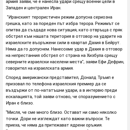
армия заяви, че е нанесла удари срещу военни цели в
Западен и централен Иран.
"Иранският терористичен режим допусна сериозна
грешка, като за пореден път избра терора. Режимът се
опитва да създаде нова ситуация, като отвръща с пряк
обстрел към нашата територия в отговор на ударите на
израелските въоръжени сили в квартал Дахия в Бейрут.
Няма да го допуснем. Нанесохме удар в Дахия в отговор
на непрестанния обстрел от страна на Хизбула срещу
северните израелски населени места", заяви Ефи Дефрин,
говорител на израелската армия.
Според американски представител, Доналд Тръмп е
призовал по телефона израелския премиер да се
въздържи от по-нататъшни удари, а в интервю преди
ескалацията, той заяви отново, че споразумението с
Иран е близо.
"Мисля, че сме много близо. Остават ни само няколко
точки. Дори не изглеждат като важни въпроси. Те
приеха, че няма да притежават ядрени оръжия.