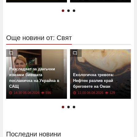
Още новини от: Свят
Разследват за данъчни
измами бившата
Екологична тревога:
посланичка на Украйна в
Нефтен разлив край
САЩ
бреговете на Оман
14:30 06.08.2026
596
11:00 06.08.2026
129
Последни новини