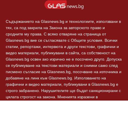
Съдържанието на Glasnews.bg и технологиите, използвани в
тях, са под закрила на Закона за авторското право и
сродните му права. С всяко отваряне на страница от
Glasnews.bg вие се съгласявате с Общите условия. Всички
статии, репортажи, интервюта и други текстови, графични и
видео материали, публикувани в сайта, са собственост на
Glasnews.bg освен ако изрично не е посочено друго. Допуска
се публикуване на текстови материали и снимки само след
писмено съгласие на Glasnews.bg, посочване на източника и
добавяне на линк към Glasnews.bg. Използването на
графични и видео материали, публикувани в Glasnews.bg е
строго забранено. Нарушителите ще бъдат санкционирани с
цялата строгост на закона. Мненията изразени в
коментарите към новините са собственост на авторите им и
Glasnews.bg не носят отговорност за тях. Glasnews.bg
спазват Етичния кодекс на българските медии.