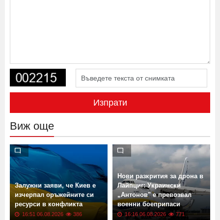
Изпрати
Виж още
Нови разкрития за дрона в
Залужни заяви, че Киев е
Лайпциг: Украински
изчерпал оръжейните си
„Антонов" е превозвал
ресурси в конфликта
военни боеприпаси
16:51 06.08.2026
386
16:16 06.08.2026
771