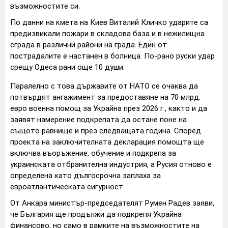
възможностите си.
По данни на кмета на Киев Виталий Кличко ударите са
предизвикали пожари в складова база и в нежилищна
сграда в различни райони на града. Един от
пострадалите е настанен в болница. По-рано руски удар
срещу Одеса рани още 10 души.
Паралелно с това държавите от НАТО се очаква да
потвърдят ангажимент за предоставяне на 70 млрд.
евро военна помощ за Украйна през 2026 г., както и да
заявят намерение подкрепата да остане поне на
същото равнище и през следващата година. Според
проекта на заключителната декларация помощта ще
включва въоръжение, обучение и подкрепа за
украинската отбранителна индустрия, а Русия отново е
определена като дългосрочна заплаха за
евроатлантическата сигурност.
От Анкара министър-председателят Румен Радев заяви,
че България ще продължи да подкрепя Украйна
финансово, но само в рамките на възможностите на