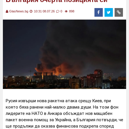
GlasNews.bg
10:31 08.07.26
0
898
Русия извърши нова ракетна атака срещу Киев, при
която бяха ранени най-малко двама души. На този фон
лидерите на НАТО в Анкара обсъждат нов мащабен
пакет военна помощ за Украйна, а България потвърди, че
ще продължи да оказва финансова подкрепа според