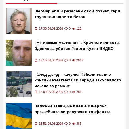
Фермер уби и разчлени свой познат, скри
трупа във варел с бетон
17:30 06.08.2026
0
129
„Не искаме мълчание": Кричим излиза на
бдение за убития Георги Кузев ВИДЕО
17:15 06.08.2026
0
2017
„След дъжд – качулка": Люлинчани с
критики към кмета си заради закъснялото
искане за ремонт
17:00 06.08.2026
0
281
Залужни заяви, че Киев е изчерпал
оръжейните си ресурси в конфликта
16:51 06.08.2026
0
386