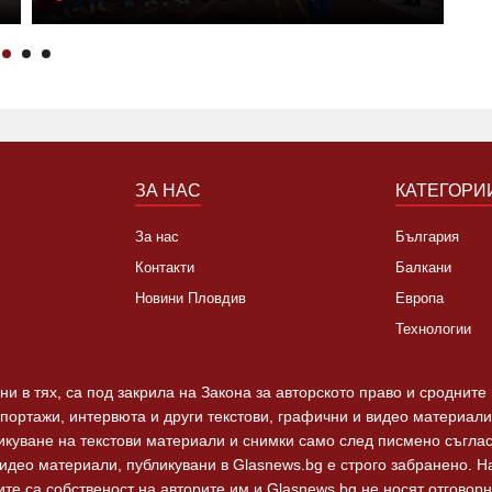
М
ЗА НАС
КАТЕГОРИ
За нас
България
Контакти
Балкани
Новини Пловдив
Европа
Технологии
и в тях, са под закрила на Закона за авторското право и сродните
епортажи, интервюта и други текстови, графични и видео материали,
ликуване на текстови материали и снимки само след писмено съгла
видео материали, публикувани в Glasnews.bg е строго забранено. 
те са собственост на авторите им и Glasnews.bg не носят отговорно