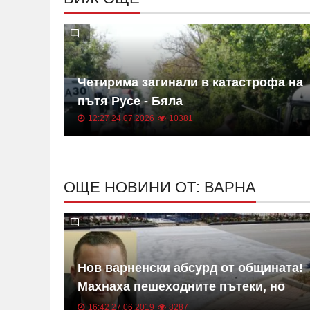
Четирима загинали в катастрофа на
и се
пътя Русе - Бяла
12:27 24.07.2026
10381
ОЩЕ НОВИНИ ОТ: ВАРНА
а за
Нов варненски абсурд от общината!
Махнаха пешеходните пътеки, но
Св.
оставиха знаците за слепите да
16:42 27.06.2019
8287