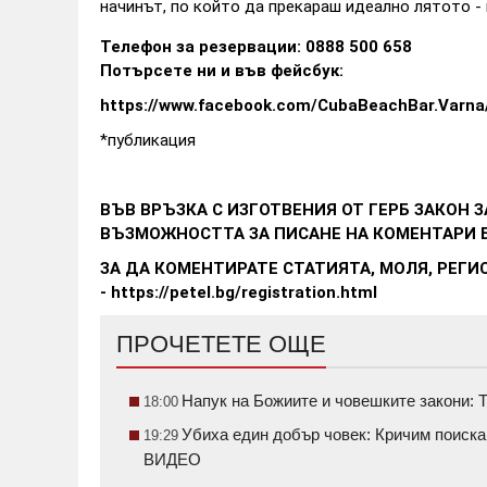
начинът, по който да прекараш идеално лятото -
Телефон за резервации:
0888 500 658
Потърсете ни и във фейсбук:
https://www.facebook.com/CubaBeachBar.Varna
*публикация
ВЪВ ВРЪЗКА С ИЗГОТВЕНИЯ ОТ ГЕРБ
ЗАКОН З
ВЪЗМОЖНОСТТА ЗА ПИСАНЕ НА КОМЕНТАРИ Б
ЗА ДА КОМЕНТИРАТЕ СТАТИЯТА, МОЛЯ, РЕГИ
- https://petel.bg/registration.html
ПРОЧЕТЕТЕ ОЩЕ
Напук на Божиите и човешките закони: Т
18:00
Убиха един добър човек: Кричим поиск
19:29
ВИДЕО