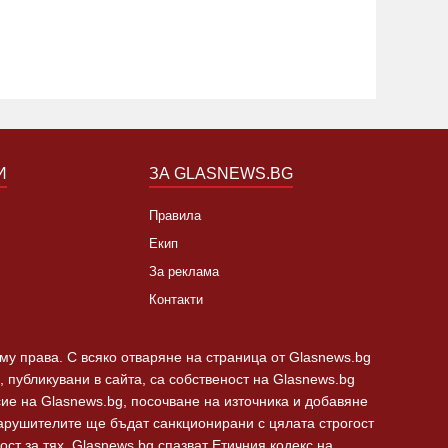
арина“ - Варна
вървят п
убийств
И
ЗА GLASNEWS.BG
Правила
Екип
За реклама
Контакти
 му права. С всяко отваряне на страница от Glasnews.bg
 публикувани в сайта, са собственост на Glasnews.bg
сие на Glasnews.bg, посочване на източника и добавяне
Нарушителите ще бъдат санкционирани с цялата строгост
ст за тях. Glasnews.bg спазват Етичния кодекс на