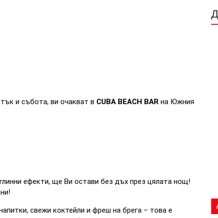
етък и събота, ви очакват в
CUBA BEACH BAR
на Южния
тлинни ефекти, ще Ви остави без дъх през цялата нощ!
ни!
апитки, свежи коктейли и фреш на брега – това е