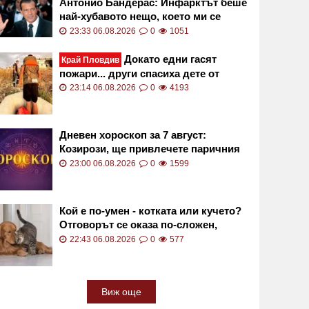
Антонио Бандерас: Инфарктът беше
най-хубавото нещо, което ми се
случи
23:33 06.08.2026
0
1051
Докато едни гасят
Край Пловдив
пожари... други спасиха дете от
сигурна смърт във водите на язовир
23:14 06.08.2026
0
4193
СНИМКИ
Дневен хороскоп за 7 август:
Козирози, ще привлечете паричния
поток към вас!
23:00 06.08.2026
0
1599
Кой е по-умен - котката или кучето?
Отговорът се оказа по-сложен,
отколкото изглежда
22:43 06.08.2026
0
577
Виж още