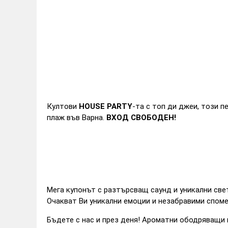
Култови
HOUSE PARTY
-та с топ ди джеи, този п
плаж във Варна.
ВХОД СВОБОДЕН!
Мега купонът с разтърсващ саунд и уникални све
Очакват Ви уникални емоции и незабравими споме
Бъдете с нас и през деня! Ароматни ободряващи н