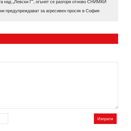
га над „Левски Г", огънят се разгоря отново СНИМКИ
ени предупреждават за агресивен просяк в София
Изпрати