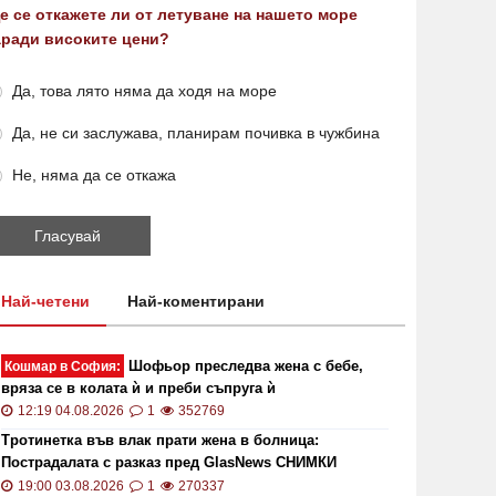
е се откажете ли от летуване на нашето море
аради високите цени?
Да, това лято няма да ходя на море
Да, не си заслужава, планирам почивка в чужбина
Не, няма да се откажа
Най-четени
Най-коментирани
Шофьор преследва жена с бебе,
Кошмар в София:
вряза се в колата ѝ и преби съпруга ѝ
12:19 04.08.2026
1
352769
Тротинетка във влак прати жена в болница:
Пострадалата с разказ пред GlasNews СНИМКИ
19:00 03.08.2026
1
270337