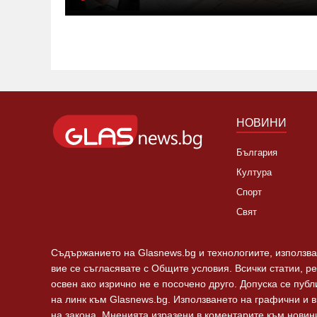
вървят по тях. Резлутатът ще е
убийство!
НОВИНИ
България
Култура
Спорт
Свят
Съдържанието на Glasnews.bg и технологиите, използван
вие се съгласявате с Общите условия. Всички статии, р
освен ако изрично не е посочено друго. Допуска се пуб
на линк към Glasnews.bg. Използването на графични и 
на закона. Мненията изразени в коментарите към новини