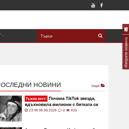
Т
Изпрати новина
ПОСЛЕДНИ НОВИНИ
още
Почина TikTok звезда,
Тъжна вест:
вдъхновила милиони с битката си
срещу рядък рак
23:48 06.08.2026
0
833