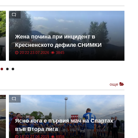
Н
Жена почина при инцидент в
М
Кресненското дефиле СНИМКИ
о
20:22 23.07.2026
3845
още
П
Ясно кога е първия мач на Спартак
ф
във Втора лига
п
16:32 27.06.2019
4958