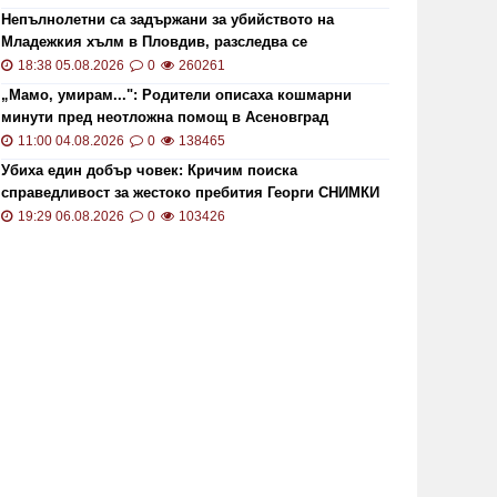
Непълнолетни са задържани за убийството на
Младежкия хълм в Пловдив, разследва се
хомофобски мотив
18:38 05.08.2026
0
260261
„Мамо, умирам...": Родители описаха кошмарни
минути пред неотложна помощ в Асеновград
11:00 04.08.2026
0
138465
Убиха един добър човек: Кричим поиска
справедливост за жестоко пребития Георги СНИМКИ
и ВИДЕО
19:29 06.08.2026
0
103426