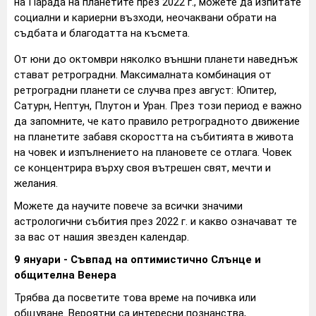
на Парада на планетите през 2022 г., можете да изпитате
социални и кариерни възходи, неочаквани обрати на
съдбата и благодатта на късмета.
От юни до октомври няколко външни планети наведнъж
стават ретроградни. Максималната комбинация от
ретроградни планети се случва през август: Юпитер,
Сатурн, Нептун, Плутон и Уран. През този период е важно
да запомните, че като правило ретроградното движение
на планетите забавя скоростта на събитията в живота
на човек и изпълнението на плановете се отлага. Човек
се концентрира върху своя вътрешен свят, мечти и
желания.
Можете да научите повече за всички значими
астрологични събития през 2022 г. и какво означават те
за вас от нашия звезден календар.
9 януари - Съвпад на оптимистично Слънце и
общителна Венера
Трябва да посветите това време на почивка или
общуване. Вероятни са интересни познанства,