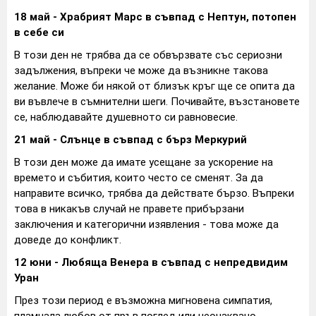
18 май - Храбрият Марс в съвпад с Нептун, потопен
в себе си
В този ден не трябва да се обвързвате със сериозни
задължения, въпреки че може да възникне такова
желание. Може би някой от близък кръг ще се опита да
ви въвлече в съмнителни шеги. Почивайте, възстановете
се, наблюдавайте душевното си равновесие.
21 май - Слънце в съвпад с бърз Меркурий
В този ден може да имате усещане за ускорение на
времето и събития, които често се сменят. За да
направите всичко, трябва да действате бързо. Въпреки
това в никакъв случай не правете прибързани
заключения и категорични изявления - това може да
доведе до конфликт.
12 юни - Любяща Венера в съвпад с непредвидим
Уран
През този период е възможна мигновена симпатия,