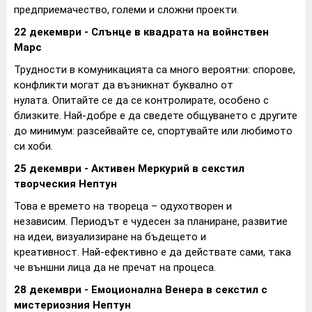
предприемачество, големи и сложни проекти.
22 декември - Слънце в квадрата на войнствен
Марс
Трудности в комуникацията са много вероятни: спорове,
конфликти могат да възникнат буквално от
нулата. Опитайте се да се контролирате, особено с
близките. Най-добре е да сведете общуването с другите
до минимум: разсейвайте се, спортувайте или любимото
си хоби.
25 декември - Активен Меркурий в секстил
творческия Нептун
Това е времето на твореца – одухотворен и
независим. Периодът е чудесен за планиране, развитие
на идеи, визуализиране на бъдещето и
креативност. Най-ефективно е да действате сами, така
че външни лица да не пречат на процеса.
28 декември - Емоционална Венера в секстил с
мистериозния Нептун