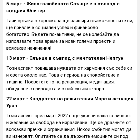
5 март - Животолюбивото Слънце е в съвпад с
щедрия Юпитер
Тази връзка в хороскопа ще разшири възможностите ви,
ще привлече социален успех и финансово
богатство. Бъдете по-активни, не се колебайте да
използвате това време за нови големи проекти и
всякакви начинания!
13 март - Слънце в съвпад с мечтателен Нептун
Този аспект повишава нуждата от хармония със себе си
и света около нас. Това е период на спокойствие и
тишина. Посветете го на релаксация, медитация,
общуване с природата и с най-скъпите хора.
22 март - Квадратът на решителния Марс и летящия
Уран
Този аспект през март 2022 г. ще укрепи вашата личност
и желание за свобода на изразяване. Ще се дразните от
всякакви пречки и ограничения. Някои събития могат да
ви изнервят. Опитайте се да държите емоциите си под