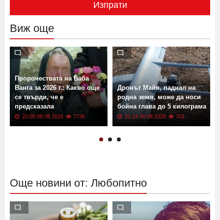
Изпрати
Виж още
Пророчествата на Баба
Ванга за 2026 г.: Какво още
Дронът Майя, паднал на
се твърди, че е
родна земя, може да носи
предсказала
бойна глава до 5 килограма
22:00 08.08.2026
7736
21:14 08.08.2026
701
Още новини от: Любопитно