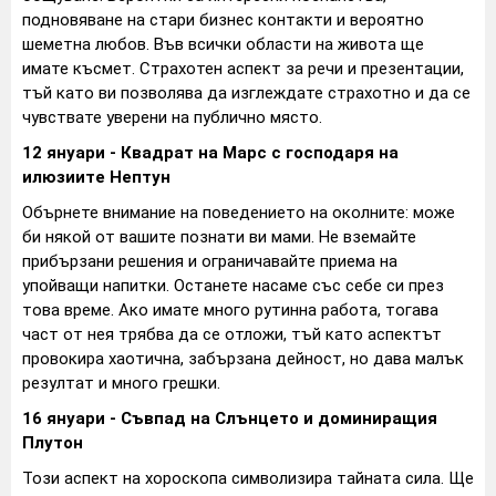
подновяване на стари бизнес контакти и вероятно
шеметна любов. Във всички области на живота ще
имате късмет. Страхотен аспект за речи и презентации,
тъй като ви позволява да изглеждате страхотно и да се
чувствате уверени на публично място.
12 януари - Квадрат на Марс с господаря на
илюзиите Нептун
Обърнете внимание на поведението на околните: може
би някой от вашите познати ви мами. Не вземайте
прибързани решения и ограничавайте приема на
упойващи напитки. Останете насаме със себе си през
това време. Ако имате много рутинна работа, тогава
част от нея трябва да се отложи, тъй като аспектът
провокира хаотична, забързана дейност, но дава малък
резултат и много грешки.
16 януари - Съвпад на Слънцето и доминиращия
Плутон
Този аспект на хороскопа символизира тайната сила. Ще