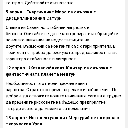
контрол. Действайте съзнателно.
5 април - Енергичният Марс се свързва с
дисциплинирания Сатурн
Очаква ви бавен, но стабилен напредък в
бизнеса. Опитайте се да се контролирате и обръщайте
по-малко внимание на недостатъците на
другите. Възможни са контакти със стари приятели. В
този ден не трябва да рискувате, предпазливостта ще
гарантира стабилност и сигурност.
12 април - Жизнелюбивият Юпитер се свързва с
фантастичната планета Нептун
Необходимостта от нови преживявания
нараства. Страхотно време за релакс и забавление. По-
добре е да отложите новите начинания, сега ви е трудно
да прецените рисковете на бъдещо предприятие:
твърде лесно е да мислите за пожелания.
18 април - Интелектуалният Меркурий се свързва с
творческия Уран