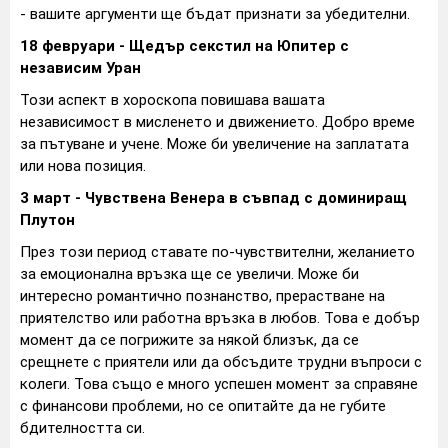
- вашите аргументи ще бъдат признати за убедителни.
18 февруари - Щедър секстил на Юпитер с
независим Уран
Този аспект в хороскопа повишава вашата
независимост в мисленето и движението. Добро време
за пътуване и учене. Може би увеличение на заплатата
или нова позиция.
3 март - Чувствена Венера в съвпад с доминиращ
Плутон
През този период ставате по-чувствителни, желанието
за емоционална връзка ще се увеличи. Може би
интересно романтично познанство, прерастване на
приятелство или работна връзка в любов. Това е добър
момент да се погрижите за някой близък, да се
срещнете с приятели или да обсъдите трудни въпроси с
колеги. Това също е много успешен момент за справяне
с финансови проблеми, но се опитайте да не губите
бдителността си.