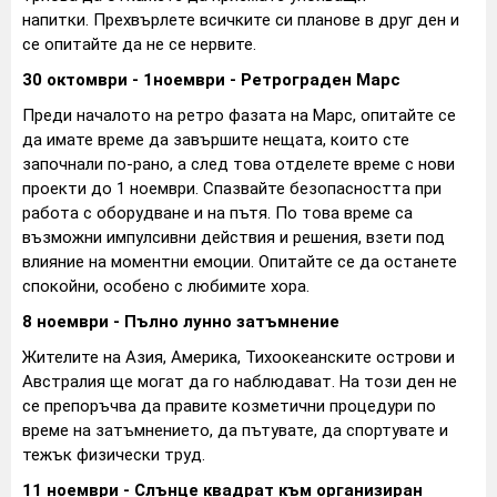
напитки. Прехвърлете всичките си планове в друг ден и
се опитайте да не се нервите.
30 октомври - 1ноември - Ретрограден Марс
Преди началото на ретро фазата на Марс, опитайте се
да имате време да завършите нещата, които сте
започнали по-рано, а след това отделете време с нови
проекти до 1 ноември. Спазвайте безопасността при
работа с оборудване и на пътя. По това време са
възможни импулсивни действия и решения, взети под
влияние на моментни емоции. Опитайте се да останете
спокойни, особено с любимите хора.
8 ноември - Пълно лунно затъмнение
Жителите на Азия, Америка, Тихоокеанските острови и
Австралия ще могат да го наблюдават. На този ден не
се препоръчва да правите козметични процедури по
време на затъмнението, да пътувате, да спортувате и
тежък физически труд.
11 ноември - Слънце квадрат към организиран