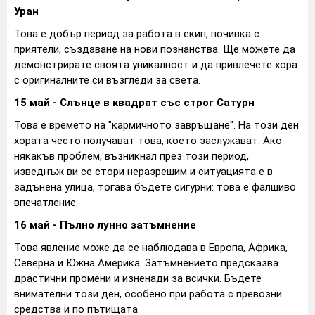
Уран
Това е добър период за работа в екип, почивка с
приятели, създаване на нови познанства. Ще можете да
демонстрирате своята уникалност и да привлечете хора
с оригиналните си възгледи за света.
15 май - Слънце в квадрат със строг Сатурн
Това е времето на "кармичното завръщане". На този ден
хората често получават това, което заслужават. Ако
някакъв проблем, възникнал през този период,
изведнъж ви се стори неразрешим и ситуацията е в
задънена улица, тогава бъдете сигурни: това е фалшиво
впечатление.
16 май - Пълно лунно затъмнение
Това явление може да се наблюдава в Европа, Африка,
Северна и Южна Америка. Затъмнението предсказва
драстични промени и изненади за всички. Бъдете
внимателни този ден, особено при работа с превозни
средства и по пътищата.