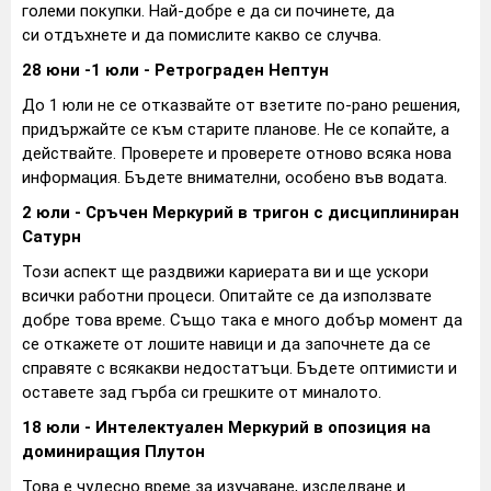
големи покупки. Най-добре е да си починете, да
си отдъхнете и да помислите какво се случва.
28 юни -1 юли - Ретрограден Нептун
До 1 юли не се отказвайте от взетите по-рано решения,
придържайте се към старите планове. Не се копайте, а
действайте. Проверете и проверете отново всяка нова
информация. Бъдете внимателни, особено във водата.
2 юли - Сръчен Меркурий в тригон с дисциплиниран
Сатурн
Този аспект ще раздвижи кариерата ви и ще ускори
всички работни процеси. Опитайте се да използвате
добре това време. Също така е много добър момент да
се откажете от лошите навици и да започнете да се
справяте с всякакви недостатъци. Бъдете оптимисти и
оставете зад гърба си грешките от миналото.
18 юли - Интелектуален Меркурий в опозиция на
доминиращия Плутон
Това е чудесно време за изучаване, изследване и