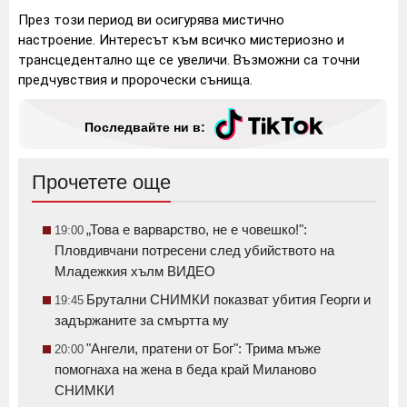
През този период ви осигурява мистично
настроение. Интересът към всичко мистериозно и
трансцедентално ще се увеличи. Възможни са точни
предчувствия и пророчески сънища.
Последвайте ни в:
Прочетете още
„Това е варварство, не е човешко!":
19:00
Пловдивчани потресени след убийството на
Младежкия хълм ВИДЕО
Брутални СНИМКИ показват убития Георги и
19:45
задържаните за смъртта му
"Ангели, пратени от Бог": Трима мъже
20:00
помогнаха на жена в беда край Миланово
СНИМКИ