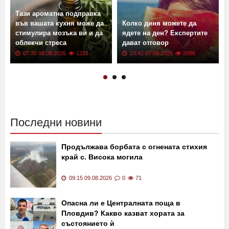
Тази ароматна подправка
във вашата кухня може да
Колко диня можете да
стимулира мозъка ви и да
ядете на ден? Експертите
облекчи стреса
дават отговор
07:30 08.08.2026
1226
23:42 07.08.2026
2696
Последни новини
Продължава борбата с огнената стихия
край с. Висока могила
09:15 09.08.2026
0
71
Опасна ли е Централната поща в
Пловдив? Какво казват хората за
състоянието ѝ