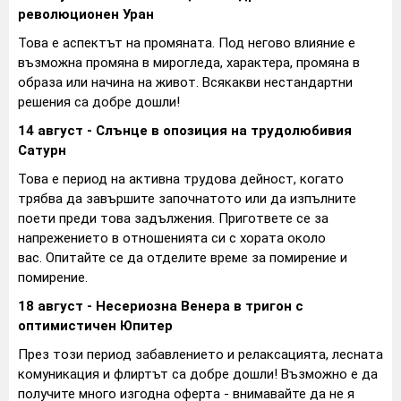
революционен Уран
Това е аспектът на промяната. Под негово влияние е
възможна промяна в мирогледа, характера, промяна в
образа или начина на живот. Всякакви нестандартни
решения са добре дошли!
14 август - Слънце в опозиция на трудолюбивия
Сатурн
Това е период на активна трудова дейност, когато
трябва да завършите започнатото или да изпълните
поети преди това задължения. Пригответе се за
напрежението в отношенията си с хората около
вас. Опитайте се да отделите време за помирение и
помирение.
18 август - Несериозна Венера в тригон с
оптимистичен Юпитер
През този период забавлението и релаксацията, лесната
комуникация и флиртът са добре дошли! Възможно е да
получите много изгодна оферта - внимавайте да не я