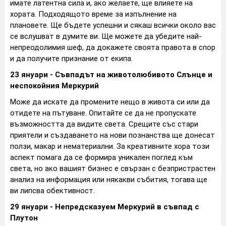
имате латентна сила и, ако желаете, ще влияете на
хората. Подходящото време за изпълнение на
плановете. Ще бъдете успешни и сякаш всички около вас
се вслушват в думите ви. Ще можете да убедите най-
непреодолимия шеф, да докажете своята правота в спор
и да получите признание от екипа.
23 януари - Съвпадът на животолюбивото Слънце и
неспокойния Меркурий
Може да искате да промените нещо в живота си или да
отидете на пътуване. Опитайте се да не пропускате
възможността да видите света. Срещите със стари
приятели и създаването на нови познанства ще донесат
ползи, макар и нематериални. За креативните хора този
аспект помага да се формира уникален поглед към
света, но ако вашият бизнес е свързан с безпристрастен
анализ на информация или някакви събития, тогава ще
ви липсва обективност.
29 януари - Непредсказуем Меркурий в съвпад с
Плутон