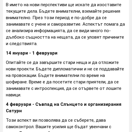
В името на нови перспективи ще искате да изоставите
текущите дела. Бъдете внимателни, вземайте решения
внимателно. През този период е по-добре да се
занимавате с учене и саморазвитие. Аспектът помага да
се анализира информацията, да се види много по-
дълбоко същността на нещата, да се уловят причините
и следствията.
14 януари - 1 февруари
Опитайте се да завършите стари неща и да отложите
нови проекти. Бъдете дипломатични и не се поддавайте
на провокации. Бъдете внимателни по време на
шофиране. Време е да посетите стари приятели, да се
занимавате с интроспекция, да се отървете от лошите
навици.
4 февруари - Съвпад на Слънцето и организирания
Сатурн
Този аспект ви позволява да се съберете, дава
самоконтрол. Вашите усилия ще бъдат увенчани с