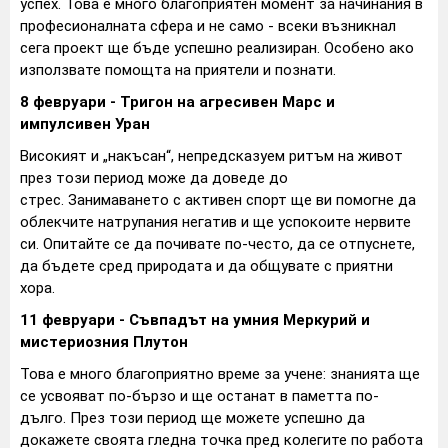
успех. Това е много благоприятен момент за начинания в
професионалната сфера и не само - всеки възникнал
сега проект ще бъде успешно реализиран. Особено ако
използвате помощта на приятели и познати.
8 февруари - Тригон на агресивен Марс и
импулсивен Уран
Високият и „накъсан“, непредсказуем ритъм на живот
през този период може да доведе до
стрес. Занимаването с активен спорт ще ви помогне да
облекчите натрупания негатив и ще успокоите нервите
си. Опитайте се да почивате по-често, да се отпуснете,
да бъдете сред природата и да общувате с приятни
хора.
11 февруари - Съвпадът на умния Меркурий и
мистериозния Плутон
Това е много благоприятно време за учене: знанията ще
се усвояват по-бързо и ще останат в паметта по-
дълго. През този период ще можете успешно да
докажете своята гледна точка пред колегите по работа