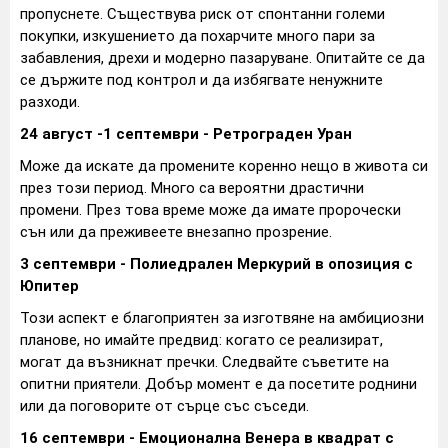
пропуснете. Съществува риск от спонтанни големи
покупки, изкушението да похарчите много пари за
забавления, дрехи и модерно пазаруване. Опитайте се да
се държите под контрол и да избягвате ненужните
разходи.
24 август -1 септември - Ретрограден Уран
Може да искате да промените коренно нещо в живота си
през този период. Много са вероятни драстични
промени. През това време може да имате пророчески
сън или да преживеете внезапно прозрение.
3 септември - Полиедрален Меркурий в опозиция с
Юпитер
Този аспект е благоприятен за изготвяне на амбициозни
планове, но имайте предвид: когато се реализират,
могат да възникнат пречки. Следвайте съветите на
опитни приятели. Добър момент е да посетите роднини
или да поговорите от сърце със съседи.
16 септември - Емоционална Венера в квадрат с