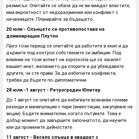
размисъл. Опитайте се обаче да не ви виждат властите,
има вероятност от недоразумения или конфликт с
началниците. Планирайте за бъдещето.
20 юли - Слънцето се противопоставя на
доминиращия Плутон
През този период се опитайте да работите в екип и да
държите под контрол собствените си амбиции. Под
влияние на този аспект на хороскопа ще се засилят
вашият инат, желанието да спорите и да убеждавате
другите, че сте прави. За да избегнете конфликти,
трябва да бъдете по-дипломатични.
28 юли -1 август - Ретрограден Юпитер
До 1 август се опитайте да избягвате всякакви големи
разходи и манипулации с пари (инвестиции, закупуване на
акции). Бъдете внимателни, когато пътувате. Това е
добър момент да завършите започнатото, да научите
или да промените дейностите.
11 август - Весело слънце в квадрат с