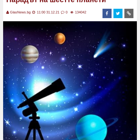
GlasNews.bg
11:00 31.12.21
0
134042