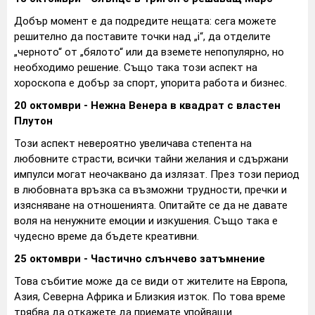
Добър момент е да подредите нещата: сега можете
решително да поставите точки над „i“, да отделите
„черното“ от „бялото“ или да вземете непопулярно, но
необходимо решение. Също така този аспект на
хороскопа е добър за спорт, упорита работа и бизнес.
20 октомври - Нежна Венера в квадрат с властен
Плутон
Този аспект невероятно увеличава степента на
любовните страсти, всички тайни желания и сдържани
импулси могат неочаквано да излязат. През този период
в любовната връзка са възможни трудности, пречки и
изясняване на отношенията. Опитайте се да не давате
воля на ненужните емоции и изкушения. Също така е
чудесно време да бъдете креативни.
25 октомври - Частично слънчево затъмнение
Това събитие може да се види от жителите на Европа,
Азия, Северна Африка и Близкия изток. По това време
трябва да откажете да приемате упойващи