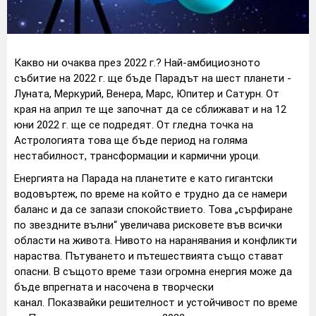
Какво ни очаква през 2022 г.? Най-амбициозното
събитие на 2022 г. ще бъде Парадът на шест планети -
Луната, Меркурий, Венера, Марс, Юпитер и Сатурн. От
края на април те ще започнат да се сближават и на 12
юни 2022 г. ще се подредят. От гледна точка на
Астрологията това ще бъде период на голяма
нестабилност, трансформации и кармични уроци.
Енергията на Парада на планетите е като гигантски
водовъртеж, по време на който е трудно да се намери
баланс и да се запази спокойствието. Това „сърфиране
по звездните вълни“ увеличава рисковете във всички
области на живота. Нивото на наранявания и конфликти
нараства. Пътуването и пътешествията също стават
опасни. В същото време тази огромна енергия може да
бъде впрегната и насочена в творчески
канал. Показвайки решителност и устойчивост по време