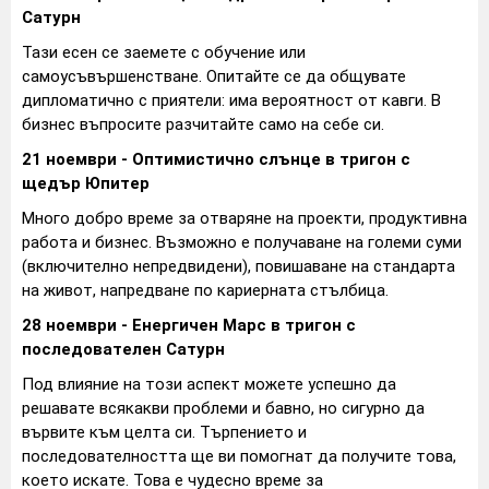
Сатурн
Тази есен се заемете с обучение или
самоусъвършенстване. Опитайте се да общувате
дипломатично с приятели: има вероятност от кавги. В
бизнес въпросите разчитайте само на себе си.
21 ноември - Оптимистично слънце в тригон с
щедър Юпитер
Много добро време за отваряне на проекти, продуктивна
работа и бизнес. Възможно е получаване на големи суми
(включително непредвидени), повишаване на стандарта
на живот, напредване по кариерната стълбица.
28 ноември - Енергичен Марс в тригон с
последователен Сатурн
Под влияние на този аспект можете успешно да
решавате всякакви проблеми и бавно, но сигурно да
вървите към целта си. Търпението и
последователността ще ви помогнат да получите това,
което искате. Това е чудесно време за