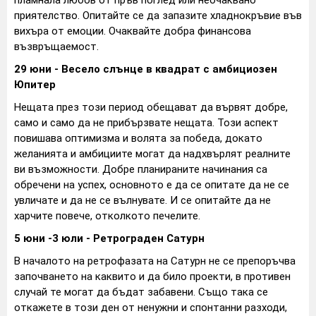
пламнала любов от пръв поглед или неочаквано
приятелство. Опитайте се да запазите хладнокръвие във
вихъра от емоции. Очаквайте добра финансова
възвръщаемост.
29 юни - Весело слънце в квадрат с амбициозен
Юпитер
Нещата през този период обещават да вървят добре,
само и само да не прибързвате нещата. Този аспект
повишава оптимизма и волята за победа, докато
желанията и амбициите могат да надхвърлят реалните
ви възможности. Добре планираните начинания са
обречени на успех, основното е да се опитате да не се
увличате и да не се вълнувате. И се опитайте да не
харчите повече, отколкото печелите.
5 юни -3 юли - Ретрограден Сатурн
В началото на ретрофазата на Сатурн не се препоръчва
започването на каквито и да било проекти, в противен
случай те могат да бъдат забавени. Също така се
откажете в този ден от ненужни и спонтанни разходи,