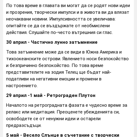
По това време в главата ви могат да се родят нови идеи
и прозрения, творчески импулси и в живота ви да влязат
неочаквани новини. Импулсивността се увеличава:
опитайте се да се въздържате от необмислени
действия. Слушайте по-често вътрешния си глас.
30 април - Частично лунно затъмнение
Това затъмнение може да се види в Южна Америка и
тихоокеанските острови. Явлението носи безпокойство
и безпричинно безпокойство. По това време
представителите на зодия Телец ще бъдат най-
податливи на негативни емоции и промени в
настроението.
29 април -1 май - Ретрограден Плутон
Началото на ретроградната фазата е чудесно време за
релакс или медитация. Преоценете убежденията си,
освободете се от ненужни идеи и остарели
предразсъдъци.
5 май - Весело Слънце в съчетание с творчески