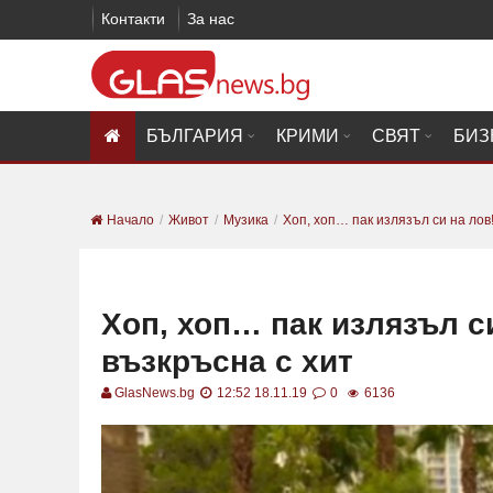
Контакти
За нас
БЪЛГАРИЯ
КРИМИ
СВЯТ
БИЗ
Начало
Живот
Музика
Хоп, хоп… пак излязъл си на лов!
Хоп, хоп… пак излязъл с
възкръсна с хит
GlasNews.bg
12:52 18.11.19
0
6136