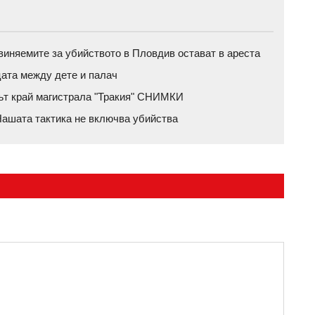
бвиняемите за убийството в Пловдив остават в ареста
цата между дете и палач
рът край магистрала "Тракия" СНИМКИ
ашата тактика не включва убийства