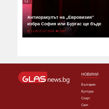
Антиоракулът на „Евровизия"
Ди
избра София или Бургас ще бъде
домакин на "Евровизия" ВИДЕО
11:00 21.07.2026
2362
НОВИНИ
България
Култура
Спорт
Свят