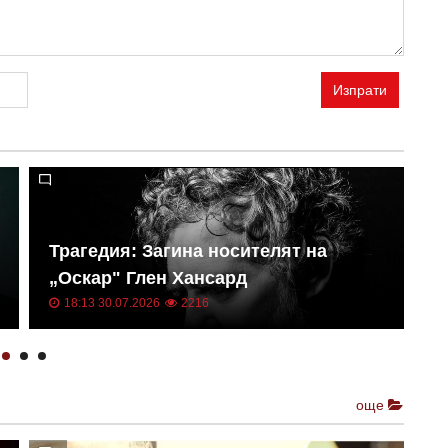
Изпрати
С
Трагедия: Загина носителят на
р
„Оскар" Глен Хансард
R
18:13 30.07.2026
2216
още