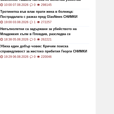
10:00 07.08.2026
0
298145
Тротинетка във влак прати жена в болница:
Пострадалата с разказ пред GlasNews СНИМКИ
19:00 03.08.2026
1
272257
Непълнолетни са задържани за убийството на
Младежкия хълм в Пловдив, разследва се
хомофобски мотив
18:38 05.08.2026
0
262221
Убиха един добър човек: Кричим поиска
справедливост за жестоко пребития Георги СНИМКИ
и ВИДЕО
19:29 06.08.2026
0
220046