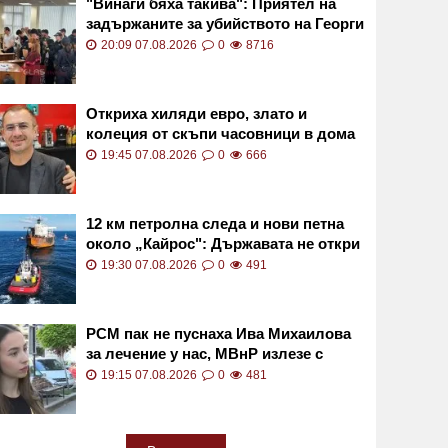
"Винаги бяха такива": Приятел на
задържаните за убийството на Георги
в Пловдив с разказ пред GlasNews
20:09 07.08.2026
0
8716
Откриха хиляди евро, злато и
колеция от скъпи часовници в дома
на Владимир Янков, които убийците
19:45 07.08.2026
0
666
му не са пипнали
12 км петролна следа и нови петна
около „Кайрос": Държавата не откри
активен теч СНИМКИ и ВИДЕО
19:30 07.08.2026
0
491
РСМ пак не пуснаха Ива Михаилова
за лечение у нас, МВнР излезе с
остра позиция
19:15 07.08.2026
0
481