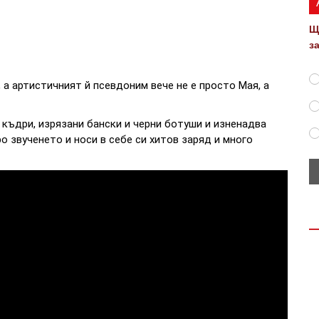
Щ
з
а артистичният й псевдоним вече не е просто Мая, а
 къдри, изрязани бански и черни ботуши и изненадва
о звученето и носи в себе си хитов заряд и много