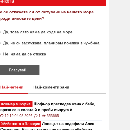
Анкета
е се откажете ли от летуване на нашето море
аради високите цени?
Да, това лято няма да ходя на море
Да, не си заслужава, планирам почивка в чужбина
Не, няма да се откажа
Най-четени
Най-коментирани
Шофьор преследва жена с бебе,
Кошмар в София:
вряза се в колата ѝ и преби съпруга ѝ
12:19 04.08.2026
1
353665
Ловецът на педофили Ален
Убийството в Пловдив
Симеонов: Нашата тактика не включва убийства