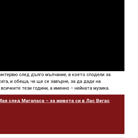
интервю след дълго мълчание, в което сподели за
ега, и обеща, че ще се завърне, за да даде на
 всичките тези години, а именно – нейната музика.
Мая след Магапаса – за живота си в Лас Вегас