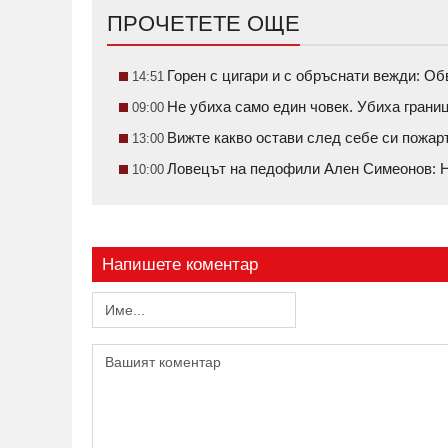
ПРОЧЕТЕТЕ ОЩЕ
Горен с цигари и с обръснати вежди: О
14:51
Не убиха само един човек. Убиха грани
09:00
Вижте какво остави след себе си пожа
13:00
Ловецът на педофили Ален Симеонов: Н
10:00
Напишете коментар