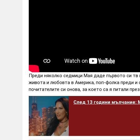
Преди няколко седмици Мая даде първото си тв 
живота и любовта в Америка, поп-фолка преди и с
почитателите си онова, за което са я питали през
След 13 години мълчание: 