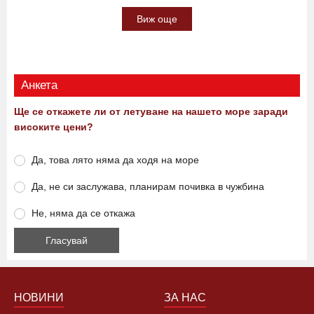
жестокото убийство в Пловдив НА ЖИВО
15:16 06.08.2026
0
3046
Виж още
Анкета
Ще се откажете ли от летуване на нашето море заради
високите цени?
Да, това лято няма да ходя на море
Да, не си заслужава, планирам почивка в чужбина
Не, няма да се откажа