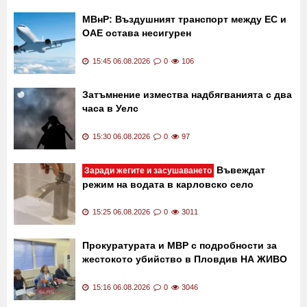
Недоволна от обслужването: Жена
потроши стъкла на магазин
16:00 06.08.2026
0
44
МВнР: Въздушният транспорт между ЕС и
ОАЕ остава несигурен
15:45 06.08.2026
0
106
Затъмнение измества надбягванията с два
часа в Уелс
15:30 06.08.2026
0
97
Въвеждат
Заради жегите и засушаването
режим на водата в карловско село
15:25 06.08.2026
0
3011
Прокуратурата и МВР с подробности за