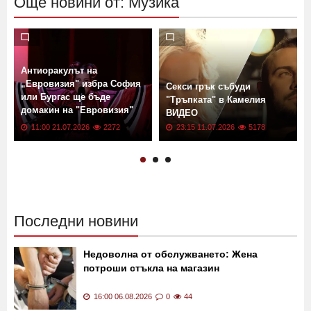
Още новини от: Музика
Антиоракулът на
„Евровизия" избра София
Секси грък събуди
или Бургас ще бъде
а
"Тръпката" в Камелия
домакин на "Евровизия"
ВИДЕО
ВИДЕО
11:00 21.07.2026
2272
23:15 11.07.2026
5178
Последни новини