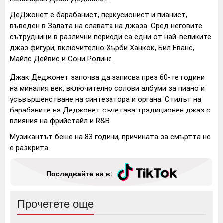
ДеДжонет е барабанист, перкусионист и пианист,
въведен в Залата на славата на джаза. Сред неговите
сътрудници в различни периоди са едни от най-великите
джаз фигури, включително Хърби Ханкок, Бил Еванс,
Майлс Дейвис и Сони Ролинс.
Джак Деджонет започва да записва през 60-те години
на миналия век, включително солови албуми за пиано и
усъвършенстване на синтезатора и органа. Стилът на
барабаните на Деджонет съчетава традиционен джаз с
влияния на фрийстайл и R&B.
Музикантът беше на 83 години, причината за смъртта не
е разкрита.
Последвайте ни в:
Прочетете още