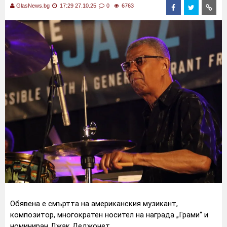
GlasNews.bg
17:29 27.10.25
0
6763
Обявена е смъртта на американския музикант,
композитор, многократен носител на награда „Грами“ и
номиниран Джак Деджонет.